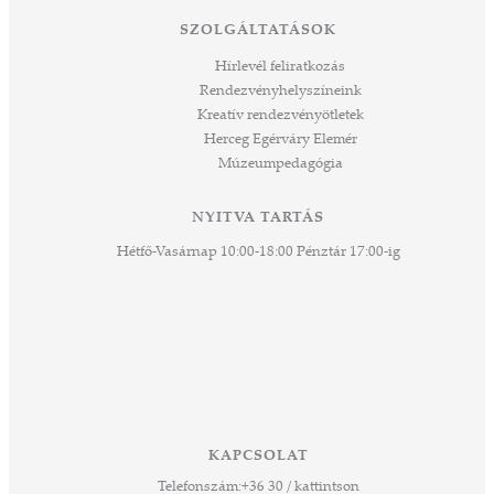
tési
SZOLGÁLTATÁSOK
ozást
áknak
Hírlevél feliratkozás
rű
Rendezvényhelyszíneink
Kreatív rendezvényötletek
sen
Herceg Egérváry Elemér
Múzeumpedagógia
 és
k a
ny -
NYITVA TARTÁS
agjai
Hétfő-Vasárnap 10:00-18:00 Pénztár 17:00-ig
esz.
lódó
vesen
hoz,
ető
 Ezek
KAPCSOLAT
űző,
Telefonszám:
+36 30 / kattintson