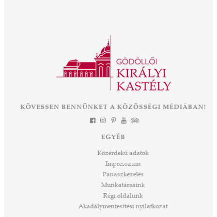
intézményként működik a kastély, új fejezetet
ajos,
nyit a közel 300 éves épület és park életében.
ályné,
Az OTP Bank és Magyarország
 az
Kormányának támogatásával elkezdődik az
ként
eddigi legnagyobb léptékű felújítás és
mák a
fejlesztés, melynek eredményeként néhány
 Az
év múlva végre olyan állapotban láthatjuk ezt
során
a csodát Magyarország szívében, ahogyan
-ban
annak idején Erzsébet királyné, Sisi is
et
KÖVESSEN BENNÜNKET A KÖZÖSSÉGI MÉDIÁBAN!
láthatta. Izgalmas út áll mögöttünk és nem
a
kevésbé izgalmasat kezdünk meg együtt –
jes
múltat őrzünk, megéljük a jelent és a jövőt
dig
EGYÉB
építjük Önökkel Önökért. dr. Ujváry Tamás
ós
ügyvezető igazgató
Közérdekű adatok
mos,
Impresszum
szek
Panaszkezelés
ve
Munkatársaink
ált,
Régi oldalunk
 rész
Akadálymentesítési nyilatkozat
ros