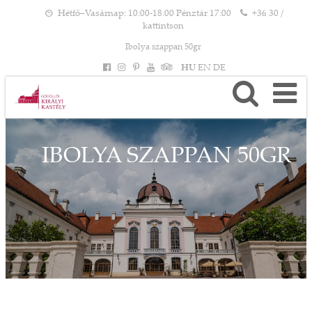
Hétfő–Vasárnap: 10:00-18:00 Pénztár 17:00
+36 30 /
kattintson
Ibolya szappan 50gr
HU
EN
DE
IBOLYA SZAPPAN 50GR