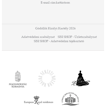
zeteit
E-mail cím:
kattintson
ezek
ában
or,
 13-
ződés
Gödöllői Királyi Kastély 2026
a
Adatvédelmi szabályzat
SISI SHOP - Üzletszabályzat
ó,
SISI SHOP - Adatvédelmi tájékoztató
ációs
tésre
iárd
iárd
z OTP
Agrár
ány
ényen
ell
agy
lyek