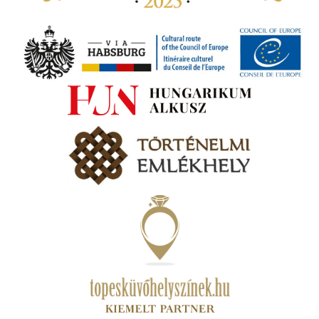
tva a
amatos
ki
s A
zóló
va:
jes