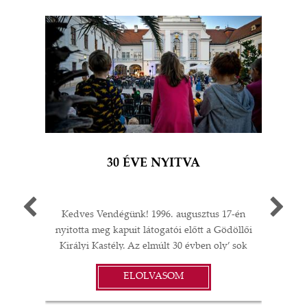
30 ÉVE NYITVA
Kedves Vendégünk! 1996. augusztus 17-én
Egy 
nyitotta meg kapuit látogatói előtt a Gödöllői
múlt
Királyi Kastély. Az elmúlt 30 évben oly’ sok
A G
I
minden történt: felújítások;
jub
ELOLVASOM
műtárgyvásárlások; időszaki kiállítások a
ü
S
kastélyban, Magyarországon és külföldön;
év