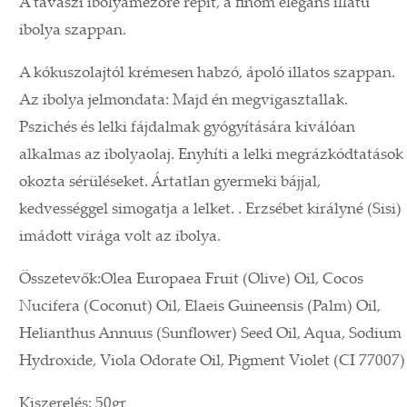
A tavaszi ibolyamezőre repít, a finom elegáns illatú
ibolya szappan.
A kókuszolajtól krémesen habzó, ápoló illatos szappan.
Az ibolya jelmondata: Majd én megvigasztallak.
Pszichés és lelki fájdalmak gyógyítására kiválóan
alkalmas az ibolyaolaj. Enyhíti a lelki megrázkódtatások
okozta sérüléseket. Ártatlan gyermeki bájjal,
kedvességgel simogatja a lelket. . Erzsébet királyné (Sisi)
imádott virága volt az ibolya.
Összetevők:Olea Europaea Fruit (Olive) Oil, Cocos
Nucifera (Coconut) Oil, Elaeis Guineensis (Palm) Oil,
Helianthus Annuus (Sunflower) Seed Oil, Aqua, Sodium
Hydroxide, Viola Odorate Oil, Pigment Violet (CI 77007)
Kiszerelés: 50gr