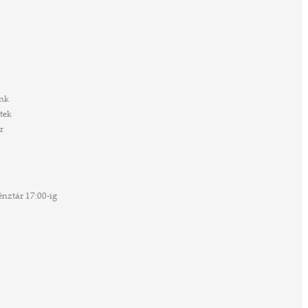
nk
tek
r
nztár 17:00-ig