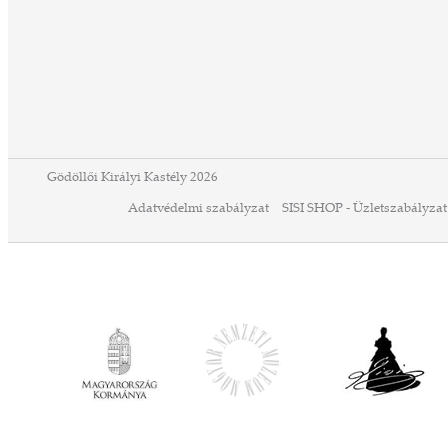
ek
k,
án
Gödöllői Királyi Kastély 2026
Adatvédelmi szabályzat
SISI SHOP - Üzletszabályzat
l
g
az
d
P
z
k
gy