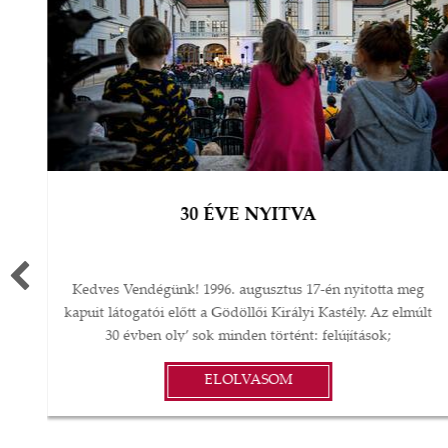
30 ÉVE NYITVA
Kedves Vendégünk! 1996. augusztus 17-én nyitotta meg
kapuit látogatói előtt a Gödöllői Királyi Kastély. Az elmúlt
30 évben oly’ sok minden történt: felújítások;
műtárgyvásárlások; időszaki kiállítások a kastélyban,
ELOLVASOM
Magyarországon és külföldön; koncertek és színházi
előadások; esküvők, vacsorák, diplomáciai
rendezvények… A gödöllői Grassalkovich Kastélyegyüttes