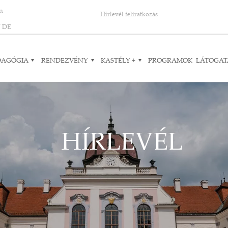
on
Hírlevél feliratkozás
N
DE
DAGÓGIA
RENDEZVÉNY
KASTÉLY +
PROGRAMOK
LÁTOGAT
HÍRLEVÉL