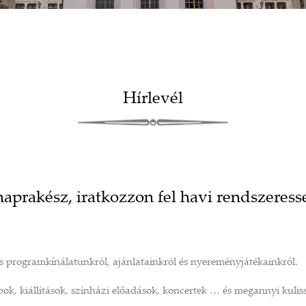
Hírlevél
aprakész, iratkozzon fel havi rendszeress
is programkínálatunkról, ajánlatainkról és nyereményjátékainkról.
k, kiállítások, színházi előadások, koncertek … és megannyi kuliss