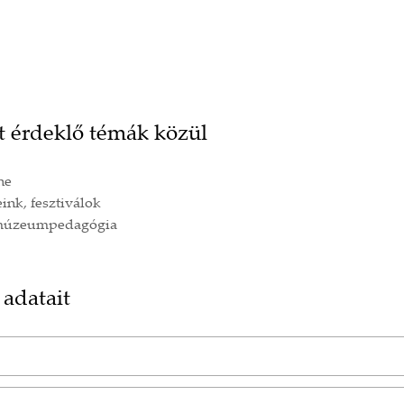
t érdeklő témák közül
ne
nk, fesztiválok
múzeumpedagógia
 adatait