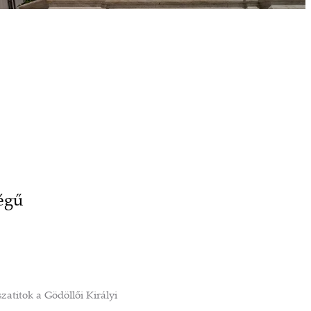
égű
zatitok a Gödöllői Királyi