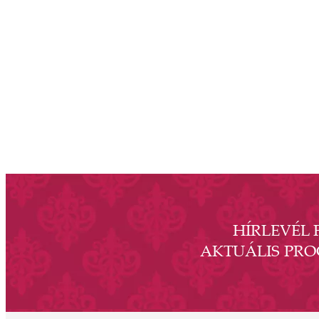
minden elemében a magyar kultúra, művészet, szellemiség
és annak vonzerejéből táplálkozó kulturális és
at
konferenciaturizmus élő kastélyává, a nemzetközi és
belföldi piacokon is keresett, üzletileg működőképes
t
komplexummá vált. Köszönöm a kastélytársaság
l
valamennyi volt és jelenlegi munkavállalójának, hogy a
díszes falakat és kertet megtöltötték és ezután is megtöltik
érzésekkel, általuk válik ez a csodálatos hely szolgáltatóvá.
y
Köszönetemet és hálámat szeretném kifejezni minden
n.
kedves egykori látogatónknak, hogy megtekintette
kiállításainkat, részt vett koncertjeinken, programjainkon,
r
vagy nálunk tartotta esküvőjét, rendezvényét. A 30. év,
A
amelyben a nagyközönség előtt nyitva álló kulturális
intézményként működik a kastély, új fejezetet nyit a közel
,
HÍRLEVÉL 
300 éves épület és park életében. Az OTP Bank és
Magyarország Kormányának támogatásával elkezdődik az
AKTUÁLIS PR
eddigi legnagyobb léptékű felújítás és fejlesztés, melynek
n
eredményeként néhány év múlva végre olyan állapotban
az
láthatjuk ezt a csodát Magyarország szívében, ahogyan
a
annak idején Erzsébet királyné, Sisi is láthatta. Izgalmas út
hoz