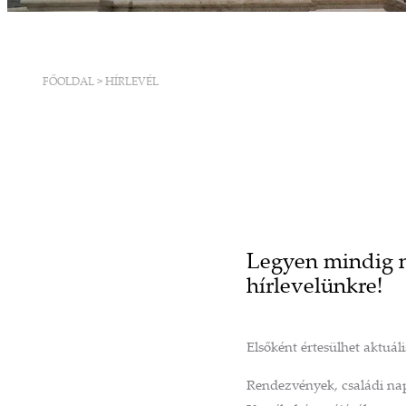
FŐOLDAL
>
HÍRLEVÉL
Legyen mindig n
hírlevelünkre!
Elsőként értesülhet aktuál
Rendezvények, családi napo