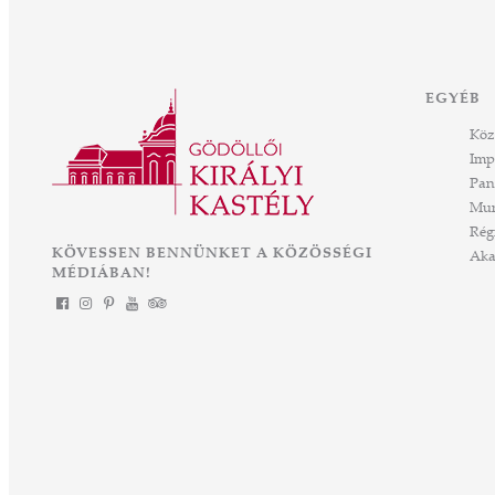
áll mögöttünk és nem kevésbé izgalmasat kezdünk meg
án
együtt – múltat őrzünk, megéljük a jelent és a jövőt építjük
Önökkel Önökért. dr. Ujváry Tamás ügyvezető igazgató
k,
EGYÉB
Köz
n
Imp
Pan
ny
Mun
Rég
s
KÖVESSEN BENNÜNKET A KÖZÖSSÉGI
Aka
MÉDIÁBAN!
t
 is
a