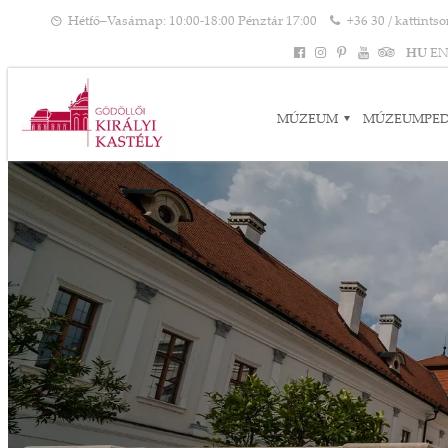
Hétfő–Vasárnap: 10:00-18:00 Pénztár 17:00
+36 30 / kattints
HU
E
MÚZEUM
MÚZEUMPE