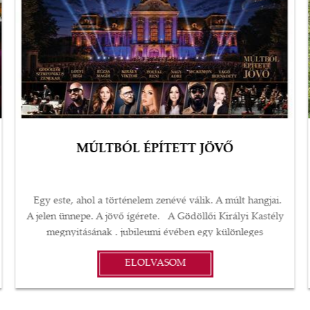
MÚLTBÓL ÉPÍTETT JÖVŐ
Egy este, ahol a történelem zenévé válik. A múlt hangjai.
A jelen ünnepe. A jövő ígérete. A Gödöllői Királyi Kastély
megnyitásának . jubileumi évében egy különleges
koncerttel ünnepli mindazt, amit az elmúlt három
ELOLVASOM
évtizedben felépített: a múlt tiszteletét, a jelen közösségét
és a jövő kulturális örökségét. A jubileumi koncert ennek a
30 évvel ezelőtti megnyitásnak állít emléket. Nem egyszerű