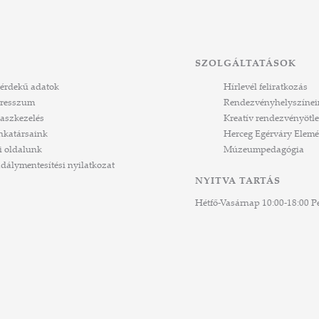
SZOLGÁLTATÁSOK
érdekű adatok
Hírlevél feliratkozás
resszum
Rendezvényhelyszínei
aszkezelés
Kreatív rendezvényötle
katársaink
Herceg Egérváry Elemé
i oldalunk
Múzeumpedagógia
dálymentesítési nyilatkozat
NYITVA TARTÁS
Hétfő-Vasárnap 10:00-18:00 Pé