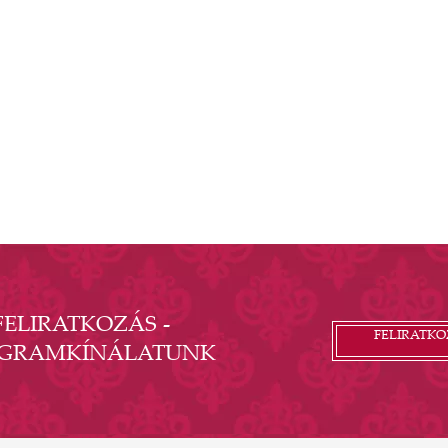
koncert, hanem tisztelgés elődeink előtt, akik
megteremtették azt az értéket, amelyet nem csak őrzünk,
hanem igyekszünk újra élővé tenni. Fellépnek: Lotfi Begi,
Rúzsa Magdi, Király Viktor, Tolvai Reni, Nagy Adri, Mc
Kemon, Vágó Bernadett valamint a Gödöllői Szimfonikus
Zenekar, Rácz Márton vezényletével Jegyek kaphatók: a
Kastély Tourinform irodájában, valamint online a jegy.hu
felületén. Gödöllői lakosok lakcímkártya felmutatásával
30%-os kedvezménnyel vásárolhatnak belépőjegyet! Az
ülőhelyek helyreszólóak, az állóhelyek tetszőlegesen,
érkezési sorrendben foglalhatók el a széksorok mögötti
szabad, füves területen. A Kastélypark azon a napon 17.00
órakor bezár, majd kapunyitás a koncert előtt 19.30-kor.
FELIRATKOZÁS -
FELIRATKO
OGRAMKÍNÁLATUNK