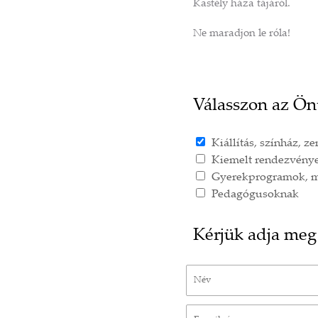
Kastély háza tájáról.
Ne maradjon le róla!
Válasszon az Ön
Kiállítás, színház, ze
Kiemelt rendezvényei
Gyerekprogramok, 
Pedagógusoknak
Kérjük adja meg
Név
E-mail cím