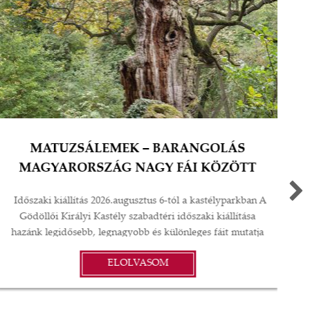
MATUZSÁLEMEK – BARANGOLÁS
MAGYARORSZÁG NAGY FÁI KÖZÖTT
Időszaki kiállítás 2026.augusztus 6-tól a kastélyparkban A
Gödöllői Királyi Kastély szabadtéri időszaki kiállítása
hazánk legidősebb, legnagyobb és különleges fáit mutatja
be. Az immáron ötödik éve készülő fotósorozat alkotói,
ELOLVASOM
Kállai Márton fotográfus és Kovalik Máté szerkesztő az
ország minden szegletét bejárta ismert és ismeretlen fák
után kutatva. Az eredeti gondolat a Covid-járványt kísérő
a