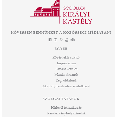
eddigi legnagyobb léptékű felújítás és
mák a
fejlesztés, melynek eredményeként néhány
 Az
év múlva végre olyan állapotban láthatjuk ezt
során
a csodát Magyarország szívében, ahogyan
-ban
annak idején Erzsébet királyné, Sisi is
et
KÖVESSEN BENNÜNKET A KÖZÖSSÉGI MÉDIÁBAN!
láthatta. Izgalmas út áll mögöttünk és nem
a
kevésbé izgalmasat kezdünk meg együtt –
jes
múltat őrzünk, megéljük a jelent és a jövőt
dig
EGYÉB
építjük Önökkel Önökért. dr. Ujváry Tamás
ós
ügyvezető igazgató
Közérdekű adatok
mos,
Impresszum
szek
Panaszkezelés
ve
Munkatársaink
ált,
Régi oldalunk
 rész
Akadálymentesítési nyilatkozat
ros
tési
SZOLGÁLTATÁSOK
ozást
áknak
Hírlevél feliratkozás
rű
Rendezvényhelyszíneink