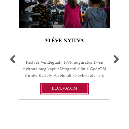
30 ÉVE NYITVA
Kedves Vendégünk! 1996. augusztus 17-én
Egy 
nyitotta meg kapuit látogatói előtt a Gödöllői
múlt
Királyi Kastély. Az elmúlt 30 évben oly’ sok
A G
I
minden történt: felújítások;
jub
ELOLVASOM
műtárgyvásárlások; időszaki kiállítások a
ü
S
kastélyban, Magyarországon és külföldön;
év
koncertek és színházi előadások; esküvők,
vacsorák, diplomáciai rendezvények… A
örö
gödöllői Grassalkovich Kastélyegyüttes
évv
minden elemében a magyar kultúra,
Ne
 és
művészet, szellemiség és annak vonzerejéből
elő