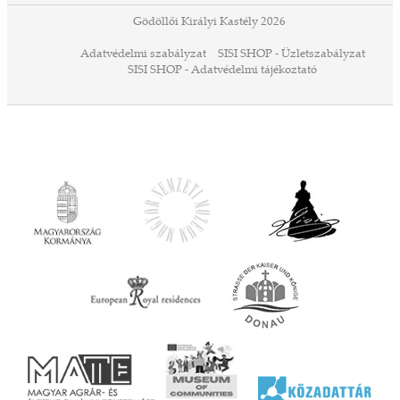
ződés
Gödöllői Királyi Kastély 2026
a
Adatvédelmi szabályzat
SISI SHOP - Üzletszabályzat
ó,
SISI SHOP - Adatvédelmi tájékoztató
ációs
tésre
iárd
iárd
z OTP
Agrár
ány
ényen
ell
agy
lyek
l nem
ai
jéhez
ályi