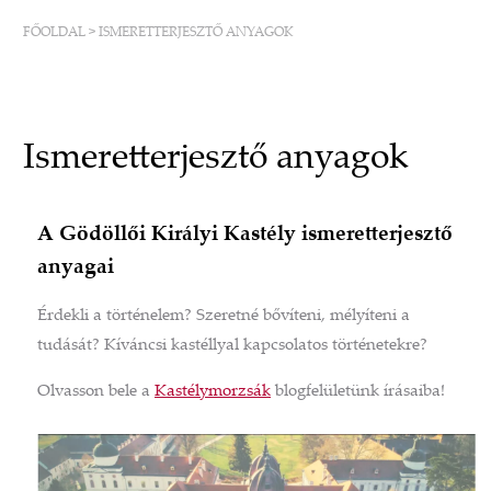
FŐOLDAL
>
ISMERETTERJESZTŐ ANYAGOK
Ismeretterjesztő anyagok
A Gödöllői Királyi Kastély ismeretterjesztő
anyagai
Érdekli a történelem? Szeretné bővíteni, mélyíteni a
tudását? Kíváncsi kastéllyal kapcsolatos történetekre?
Olvasson bele a
Kastélymorzsák
blogfelületünk írásaiba!