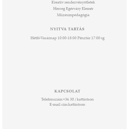
Kreatív rendezvényötletek
sen
Herceg Egérváry Elemér
Múzeumpedagógia
 és
k a
ny -
NYITVA TARTÁS
agjai
Hétfő-Vasárnap 10:00-18:00 Pénztár 17:00-ig
esz.
lódó
vesen
hoz,
ető
 Ezek
KAPCSOLAT
űző,
Telefonszám:
+36 30 / kattintson
zeteit
E-mail cím:
kattintson
ezek
ában
or,
 13-