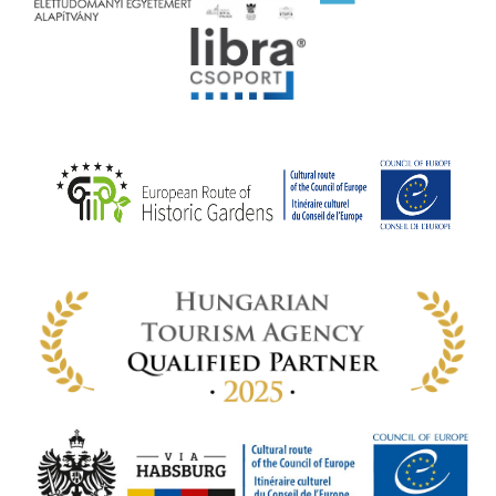
rális
n
elyi
ly az
k
ödő
rt,
az
rályi
-ben
 míg
ki. A
ámok
tva a
amatos
ki
s A
zóló