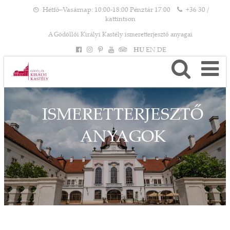
Hétfő–Vasárnap: 10:00-18:00 Pénztár 17:00
+36 30 /
kattintson
A Gödöllői Királyi Kastély ismeretterjesztő anyagai
HU
EN
DE
ISMERETTERJESZTŐ
ANYAGOK