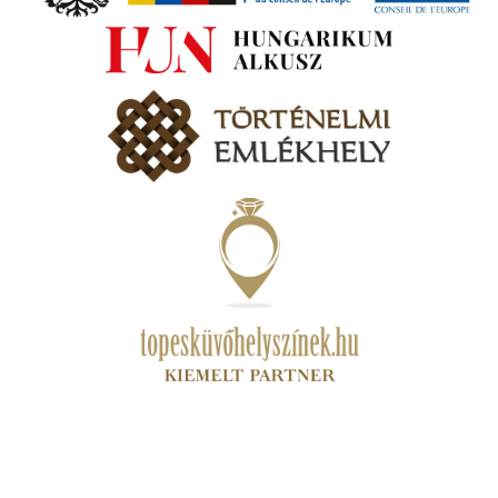
va:
jes