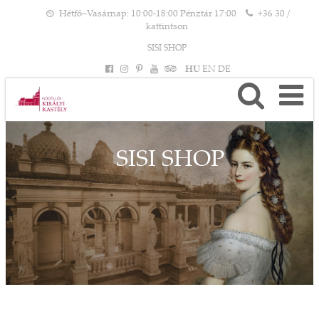
Hétfő–Vasárnap: 10:00-18:00 Pénztár 17:00
+36 30 /
kattintson
SISI SHOP
HU
EN
DE
SISI SHOP