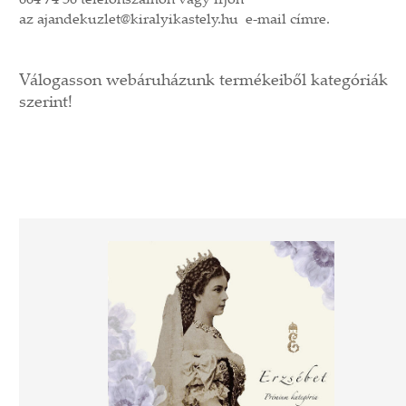
664 74 36 telefonszámon vagy írjon
az ajandekuzlet@kiralyikastely.hu e-mail címre.
Válogasson webáruházunk termékeiből kategóriák
szerint!