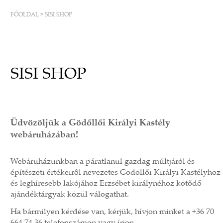
FŐOLDAL
>
SISI SHOP
SISI SHOP
Üdvözöljük a Gödőllői Királyi Kastély
webáruházában!
Webáruházunkban a páratlanul gazdag múltjáról és
építészeti értékeirôl nevezetes Gödöllői Királyi Kastélyhoz
és leghíresebb lakójához Erzsébet királynéhoz kötődő
ajándéktárgyak közül válogathat.
Ha bármilyen kérdése van, kérjük, hívjon minket a +36 70