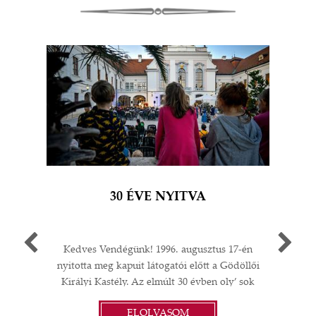
30 ÉVE NYITVA
Kedves Vendégünk! 1996. augusztus 17-én
Egy 
nyitotta meg kapuit látogatói előtt a Gödöllői
múlt
Királyi Kastély. Az elmúlt 30 évben oly’ sok
A G
I
minden történt: felújítások;
jub
ELOLVASOM
műtárgyvásárlások; időszaki kiállítások a
ü