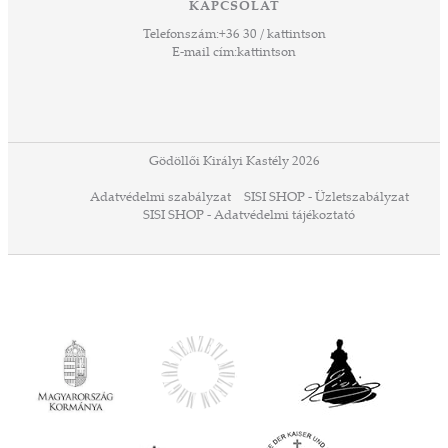
KAPCSOLAT
űző,
Telefonszám:
+36 30 / kattintson
zeteit
E-mail cím:
kattintson
ezek
ában
or,
 13-
ződés
Gödöllői Királyi Kastély 2026
a
Adatvédelmi szabályzat
SISI SHOP - Üzletszabályzat
ó,
SISI SHOP - Adatvédelmi tájékoztató
ációs
tésre
iárd
iárd
z OTP
Agrár
ány
ényen
ell