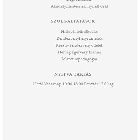
 rész
Akadálymentesítési nyilatkozat
ros
tési
SZOLGÁLTATÁSOK
ozást
áknak
Hírlevél feliratkozás
rű
Rendezvényhelyszíneink
Kreatív rendezvényötletek
sen
Herceg Egérváry Elemér
Múzeumpedagógia
 és
k a
ny -
NYITVA TARTÁS
agjai
Hétfő-Vasárnap 10:00-18:00 Pénztár 17:00-ig
esz.
lódó
vesen
hoz,
ető
 Ezek