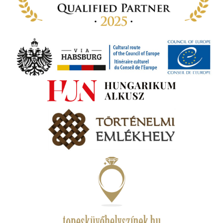
ámok
tva a
amatos
ki
s A
zóló
va:
jes