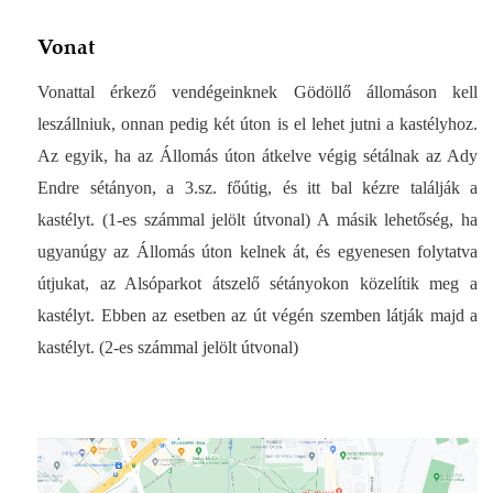
Vonat
Vonattal érkező vendégeinknek Gödöllő állomáson kell
leszállniuk, onnan pedig két úton is el lehet jutni a kastélyhoz.
Az egyik, ha az Állomás úton átkelve végig sétálnak az Ady
Endre sétányon, a 3.sz. főútig, és itt bal kézre találják a
kastélyt. (1-es számmal jelölt útvonal) A másik lehetőség, ha
ugyanúgy az Állomás úton kelnek át, és egyenesen folytatva
útjukat, az Alsóparkot átszelő sétányokon közelítik meg a
kastélyt. Ebben az esetben az út végén szemben látják majd a
kastélyt. (2-es számmal jelölt útvonal)