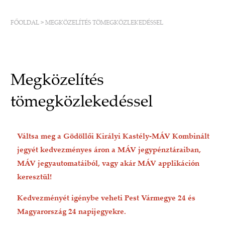
FŐOLDAL
>
MEGKÖZELÍTÉS TÖMEGKÖZLEKEDÉSSEL
Megközelítés
tömegközlekedéssel
Váltsa meg a Gödöllői Királyi Kastély-MÁV Kombinált
jegyét kedvezményes áron a MÁV jegypénztáraiban,
MÁV jegyautomatáiból, vagy akár MÁV applikáción
keresztül!
Kedvezményét igénybe veheti Pest Vármegye 24 és
Magyarország 24 napijegyekre.