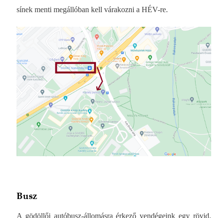
sínek menti megállóban kell várakozni a HÉV-re.
Busz
A gödöllői autóbusz-állomásra érkező vendégeink egy rövid,