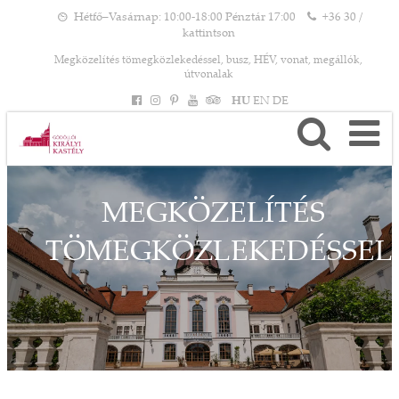
Hétfő–Vasárnap: 10:00-18:00 Pénztár 17:00
+36 30 /
kattintson
Megközelítés tömegközlekedéssel, busz, HÉV, vonat, megállók,
útvonalak
HU
EN
DE
MEGKÖZELÍTÉS
TÖMEGKÖZLEKEDÉSSEL