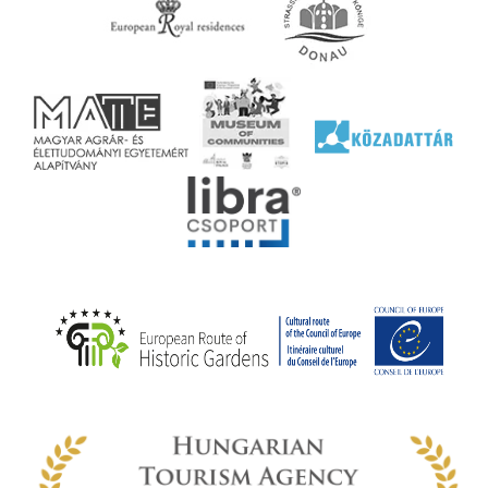
agy
lyek
l nem
ai
jéhez
ályi
rális
n
elyi
ly az
k
ödő
rt,
az
rályi
-ben
 míg
ki. A