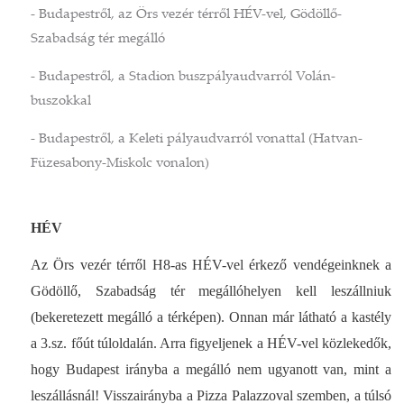
- Budapestről, az Örs vezér térről HÉV-vel, Gödöllő-
Szabadság tér megálló
- Budapestről, a Stadion buszpályaudvarról Volán-
buszokkal
- Budapestről, a Keleti pályaudvarról vonattal (Hatvan-
Füzesabony-Miskolc vonalon)
HÉV
Az Örs vezér térről H8-as HÉV-vel érkező vendégeinknek a
Gödöllő, Szabadság tér megállóhelyen kell leszállniuk
(bekeretezett megálló a térképen). Onnan már látható a kastély
a 3.sz. főút túloldalán. Arra figyeljenek a HÉV-vel közlekedők,
hogy Budapest irányba a megálló nem ugyanott van, mint a
leszállásnál! Visszairányba a Pizza Palazzoval szemben, a túlsó