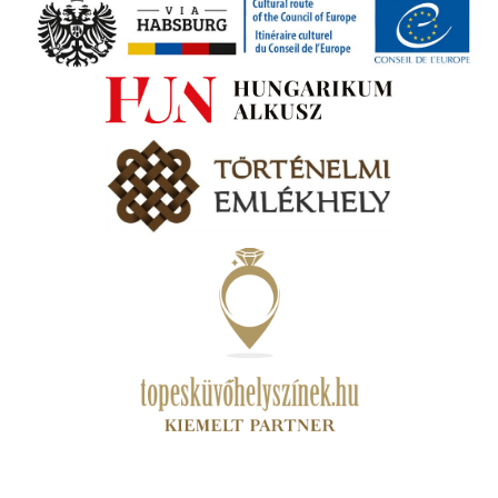
s A
zóló
va:
jes