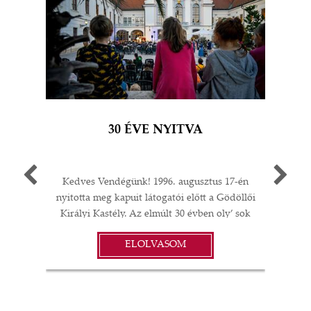
30 ÉVE NYITVA
Kedves Vendégünk! 1996. augusztus 17-én
Egy 
nyitotta meg kapuit látogatói előtt a Gödöllői
múlt
Királyi Kastély. Az elmúlt 30 évben oly’ sok
A G
I
minden történt: felújítások;
jub
ELOLVASOM
műtárgyvásárlások; időszaki kiállítások a
ü
S
kastélyban, Magyarországon és külföldön;
év
koncertek és színházi előadások; esküvők,
vacsorák, diplomáciai rendezvények… A
örö
gödöllői Grassalkovich Kastélyegyüttes
évv