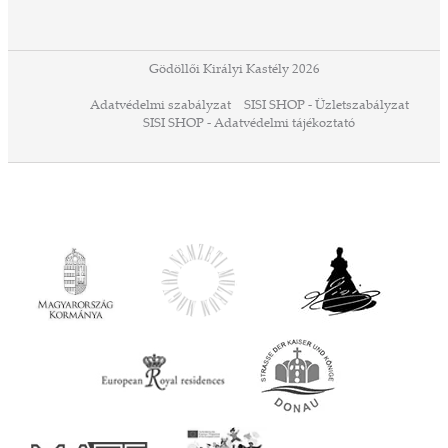
or,
 13-
ződés
Gödöllői Királyi Kastély 2026
a
Adatvédelmi szabályzat
SISI SHOP - Üzletszabályzat
ó,
SISI SHOP - Adatvédelmi tájékoztató
ációs
tésre
iárd
iárd
z OTP
Agrár
ány
ényen
ell
agy
lyek
l nem
ai