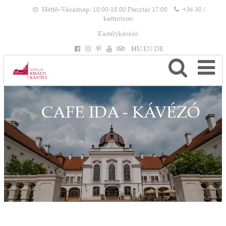
Hétfő–Vasárnap: 10:00-18:00 Pénztár 17:00
+36 30 /
kattintson
Kastélykávézó
HU
EN
DE
CAFE IDA - KÁVÉZÓ