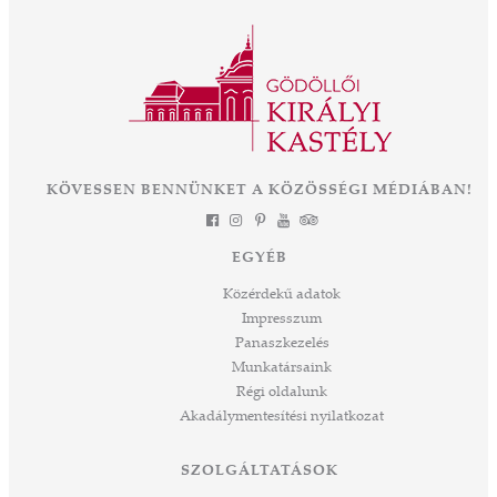
Az OTP Bank és Magyarország
 az
Kormányának támogatásával elkezdődik az
ként
eddigi legnagyobb léptékű felújítás és
mák a
fejlesztés, melynek eredményeként néhány
 Az
év múlva végre olyan állapotban láthatjuk ezt
során
a csodát Magyarország szívében, ahogyan
-ban
annak idején Erzsébet királyné, Sisi is
et
KÖVESSEN BENNÜNKET A KÖZÖSSÉGI MÉDIÁBAN!
láthatta. Izgalmas út áll mögöttünk és nem
a
kevésbé izgalmasat kezdünk meg együtt –
jes
múltat őrzünk, megéljük a jelent és a jövőt
dig
EGYÉB
építjük Önökkel Önökért. dr. Ujváry Tamás
ós
ügyvezető igazgató
Közérdekű adatok
mos,
Impresszum
szek
Panaszkezelés
ve
Munkatársaink
ált,
Régi oldalunk
 rész
Akadálymentesítési nyilatkozat
ros
tési
SZOLGÁLTATÁSOK
ozást