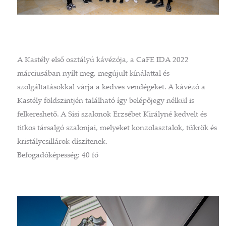
A Kastély első osztályú kávézója, a CaFE IDA 2022
márciusában nyílt meg, megújult kínálattal és
szolgáltatásokkal várja a kedves vendégeket. A kávézó a
Kastély földszintjén található így belépőjegy nélkül is
felkereshető. A Sisi szalonok Erzsébet Királyné kedvelt és
titkos társalgó szalonjai, melyeket konzolasztalok, tükrök és
kristálycsillárok díszítenek.
Befogadóképesség: 40 fő