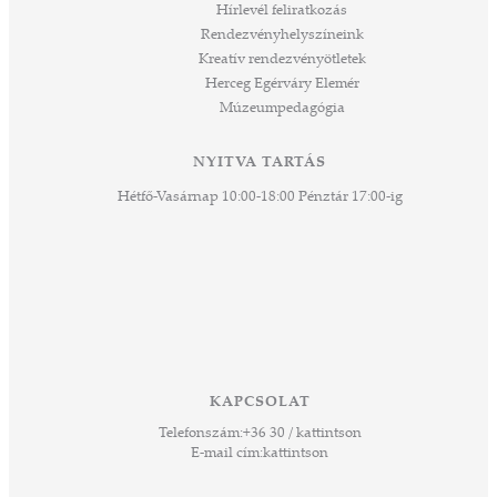
áknak
Hírlevél feliratkozás
rű
Rendezvényhelyszíneink
Kreatív rendezvényötletek
sen
Herceg Egérváry Elemér
Múzeumpedagógia
 és
k a
ny -
NYITVA TARTÁS
agjai
Hétfő-Vasárnap 10:00-18:00 Pénztár 17:00-ig
esz.
lódó
vesen
hoz,
ető
 Ezek
KAPCSOLAT
űző,
Telefonszám:
+36 30 / kattintson
zeteit
E-mail cím:
kattintson
ezek
ában