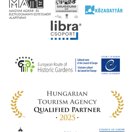
jéhez
ályi
rális
n
elyi
ly az
k
ödő
rt,
az
rályi
-ben
 míg
ki. A
ámok
tva a
amatos
ki