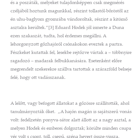
és a poszáták, melyeket tulajdonképpen csak megmérés
czéljából hoztunk magunkkal, részint tollastól-bőröstől az
én uhu-baglyom gyomrába vándoroltak, részint a kitömő
asztalra kerültek.”[3] Eduard Hodek jól ismerte a Duna
ezen szakaszát, tudta, hol érdemes megállni. A
lehorgonyzott gőzhajóról csónakokon eveztek a partra.
Fészkeket kutattak fel, lesekbe rejtőzve vártak a – többnyire
ragadozó – madarak felbukkanására. Esetenként előre
megrendelt szekerekre szállva tartottak a szárazföld belseje
felé, hogy ott vadásszanak.
A lelőtt, vagy befogott állatokat a gőzösre szállították, ahol
tanulmányozták őket. „A hajón magán is sajátszerű vonás
volt: fedélzetén ponyva-sátor alatt állott az a nagy asztal, a
melyen Hodek és emberei dolgoztak; körülte minden csupa
vér volt s csont, toll, csepű, széna hevert össze-vissza,