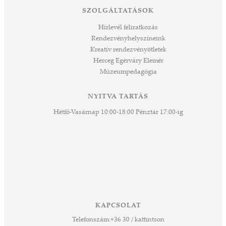
tési
SZOLGÁLTATÁSOK
ozást
áknak
Hírlevél feliratkozás
rű
Rendezvényhelyszíneink
Kreatív rendezvényötletek
sen
Herceg Egérváry Elemér
Múzeumpedagógia
 és
k a
ny -
NYITVA TARTÁS
agjai
Hétfő-Vasárnap 10:00-18:00 Pénztár 17:00-ig
esz.
lódó
vesen
hoz,
ető
 Ezek
KAPCSOLAT
űző,
Telefonszám:
+36 30 / kattintson
zeteit