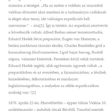
számára a térséget. „Ha az ember e vidéken az utazásból
valóban élvezetet akar meríteni és a tudományos czéloknak
is eleget akar tenni, ide valóságos expedícziót kell
szerveznie.” – írta[1]. Így is történt. Az expedíció résztvevői
a következők voltak: Alfred Brehm német természettudós,
Eduard Hodek bécsi preparátor, Eugen von Homeyer, a
berlini madártani társulat elnöke, Charles Bombelles gróf a
koronaherceg főudvarmestere, Lipót bajor herceg, Rudolf
sógora, valamint kíséretük. Fentieken kívül velük tartottak
Eduard Hodek segítői, akik egyformán ügyesek voltak „a
preparálásban és az evezésben, a fáramászásban, a fészkek
kiszedésében, felkutatásában és mindazon
foglalatosságokban, a melyekre az efféle expedícziókon
szükség van.”[2]
1878. április 22-én, Húsvéthétfőn – éppen Mária Valéria 10.
születésnapján – indultak útnak Bécsből. Vonattal mentek