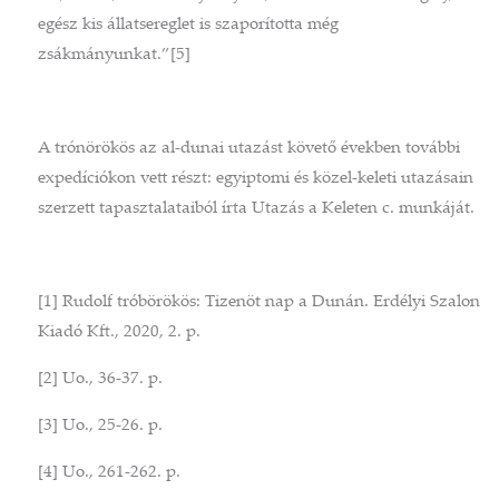
egész kis állatsereglet is szaporította még
zsákmányunkat.”[5]
A trónörökös az al-dunai utazást követő években további
expedíciókon vett részt: egyiptomi és közel-keleti utazásain
szerzett tapasztalataiból írta Utazás a Keleten c. munkáját.
[1] Rudolf tróbörökös: Tizenöt nap a Dunán. Erdélyi Szalon
Kiadó Kft., 2020, 2. p.
[2] Uo., 36-37. p.
[3] Uo., 25-26. p.
[4] Uo., 261-262. p.