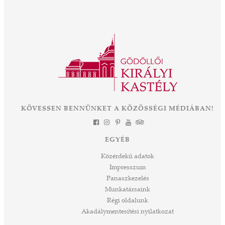
intézményként működik a kastély, új fejezetet
ajos,
nyit a közel 300 éves épület és park életében.
ályné,
Az OTP Bank és Magyarország
 az
Kormányának támogatásával elkezdődik az
ként
eddigi legnagyobb léptékű felújítás és
mák a
fejlesztés, melynek eredményeként néhány
 Az
év múlva végre olyan állapotban láthatjuk ezt
során
a csodát Magyarország szívében, ahogyan
-ban
annak idején Erzsébet királyné, Sisi is
et
KÖVESSEN BENNÜNKET A KÖZÖSSÉGI MÉDIÁBAN!
láthatta. Izgalmas út áll mögöttünk és nem
a
kevésbé izgalmasat kezdünk meg együtt –
jes
múltat őrzünk, megéljük a jelent és a jövőt
dig
EGYÉB
építjük Önökkel Önökért. dr. Ujváry Tamás
ós
ügyvezető igazgató
Közérdekű adatok
mos,
Impresszum
szek
Panaszkezelés
ve
Munkatársaink
ált,
Régi oldalunk
 rész
Akadálymentesítési nyilatkozat
ros