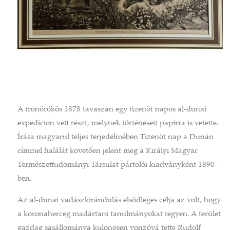
A trónörökös 1878 tavaszán egy tizenöt napos al-dunai
expedíción vett részt, melynek történéseit papírra is vetette.
Írása magyarul teljes terjedelmében Tizenöt nap a Dunán
címmel halálát követően jelent meg a Királyi Magyar
Természettudományi Társulat pártolói kiadványként 1890-
ben.
Az al-dunai vadászkirándulás elsődleges célja az volt, hogy
a koronaherceg madártani tanulmányokat tegyen. A terület
gazdag sasállománya különösen vonzóvá tette Rudolf