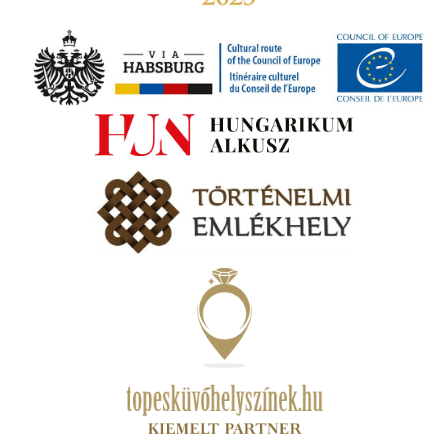
amatos
ki
s A
zóló
va:
jes