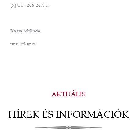
[5] Uo., 266-267. p.
Kassa Melinda
muzeológus
AKTUÁLIS
HÍREK ÉS INFORMÁCIÓK