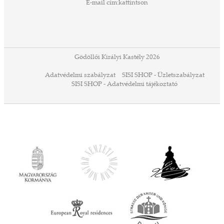
E-mail cím:
kattintson
ezek
ában
or,
 13-
ződés
Gödöllői Királyi Kastély 2026
a
Adatvédelmi szabályzat
SISI SHOP - Üzletszabályzat
ó,
SISI SHOP - Adatvédelmi tájékoztató
ációs
tésre
iárd
iárd
z OTP
Agrár
ány
ényen
ell
agy
lyek