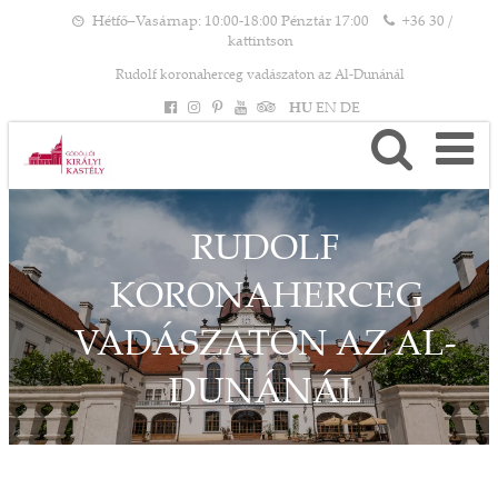
Hétfő–Vasárnap: 10:00-18:00 Pénztár 17:00
+36 30 /
kattintson
Rudolf koronaherceg vadászaton az Al-Dunánál
HU
EN
DE
RUDOLF
KORONAHERCEG
VADÁSZATON AZ AL-
DUNÁNÁL