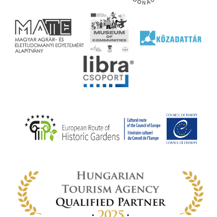
l nem
ai
jéhez
ályi
rális
n
elyi
ly az
k
ödő
rt,
az
rályi
-ben
 míg
ki. A
ámok
tva a