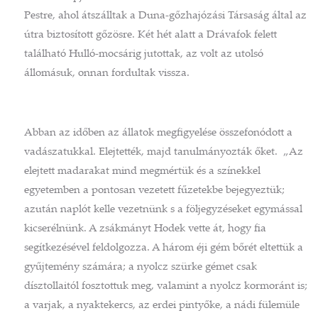
Pestre, ahol átszálltak a Duna-gőzhajózási Társaság által az
útra biztosított gőzösre. Két hét alatt a Drávafok felett
található Hulló-mocsárig jutottak, az volt az utolsó
állomásuk, onnan fordultak vissza.
Abban az időben az állatok megfigyelése összefonódott a
vadászatukkal. Elejtették, majd tanulmányozták őket. „Az
elejtett madarakat mind megmértük és a színekkel
egyetemben a pontosan vezetett fűzetekbe bejegyeztük;
azután naplót kelle vezetnünk s a följegyzéseket egymással
kicserélnünk. A zsákmányt Hodek vette át, hogy fia
segítkezésével feldolgozza. A három éji gém bőrét eltettük a
gyűjtemény számára; a nyolcz szürke gémet csak
dísztollaitól fosztottuk meg, valamint a nyolcz kormoránt is;
a varjak, a nyaktekercs, az erdei pintyőke, a nádi fülemüle