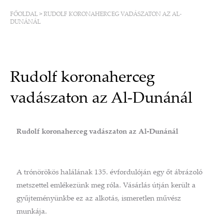
FŐOLDAL
>
RUDOLF KORONAHERCEG VADÁSZATON AZ AL-
DUNÁNÁL
Rudolf koronaherceg
vadászaton az Al-Dunánál
Rudolf koronaherceg vadászaton az Al-Dunánál
A trónörökös halálának 135. évfordulóján egy őt ábrázoló
metszettel emlékezünk meg róla. Vásárlás útján került a
gyűjteményünkbe ez az alkotás, ismeretlen művész
munkája.