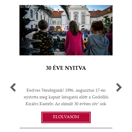
30 ÉVE NYITVA
Kedves Vendégünk! 1996. augusztus 17-én
Egy 
nyitotta meg kapuit látogatói előtt a Gödöllői
múlt
Királyi Kastély. Az elmúlt 30 évben oly’ sok
A G
I
minden történt: felújítások;
jub
ELOLVASOM
műtárgyvásárlások; időszaki kiállítások a
ü
S
kastélyban, Magyarországon és külföldön;
év
koncertek és színházi előadások; esküvők,