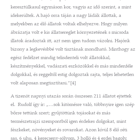
keresztülkasul egymáson kor, vagyis az idő szerint, a mint
idekerültek. A hajó orra táján a nagy ládák állottak, a
melyekben az élő állatok voltak elhelyezve. Hogy milyen
ábrázatja volt e kis állatsereglet környezetének s micsoda
illatok áradoztak itt, azt nem igen tudom vázolni. Hajónk
bizony a legkevésbbé volt tisztának mondható. Minthogy az
egész fedélzet mindig telisdenteli volt állatokkal,
készítményekkel, vadászati eszközökkel és más mindenféle
dolgokkal, és reggeltől estig dolgoztak rajta, teljes lehetetlen
volt alaposan megtisztítani.”[4]
A tizenöt napnyi utazás során összesen 211 állatot ejtettek
el. Rudolf így ír: „…sok kitömésre való, többnyire igen szép
bőrre tettünk szert; gyűjtöttünk tojásokat és más
természetrajzi szempontból igen érdekes dolgokat, mint
fészkeket, növényeket és rovarokat. Azon kívül 8 élő réti
sas, 6 uhu, 4 kerecseny-sólyom, 3 holló és 4 erdei bagoly,