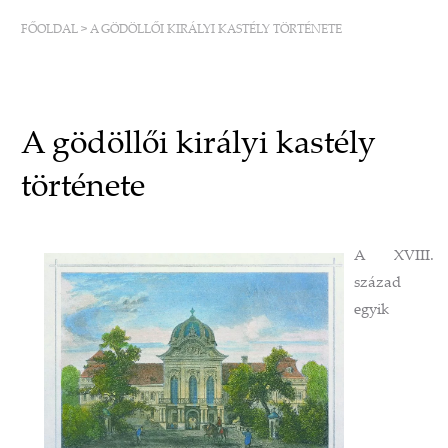
FŐOLDAL
>
A GÖDÖLLŐI KIRÁLYI KASTÉLY TÖRTÉNETE
A gödöllői királyi kastély
története
A XVIII.
század
egyik