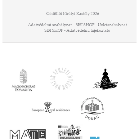
 13-
ződés
Gödöllői Királyi Kastély 2026
a
Adatvédelmi szabályzat
SISI SHOP - Üzletszabályzat
ó,
SISI SHOP - Adatvédelmi tájékoztató
ációs
tésre
iárd
iárd
z OTP
Agrár
ány
ényen
ell
agy
lyek
l nem
ai
jéhez