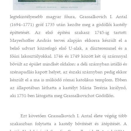
legtekintélyesebb magyar főura, Grassalkovich I. Antal
(1694–1771) gróf 1735 után kezdte meg a gödöllői kastély
építtetését. Az első építési szakasz 1745-ig tartott:
Mayerhoffer András tervei alapján ekkorra készült el a
belső udvart közrefogó első U-alak, a díszteremmel és a
főúri lakosztályokkal. 1746 és 1749 között két új szárnnyal
bővült az épület mindkét oldalon: a déli szárnyban istálló és
szénapadlás kapott helyet, az északi szárnyban pedig ekkor
készült el a ma is működő római katolikus templom. Ebben
az állapotában láthatta a kastélyt Mária Terézia királynő,
aki 1751-ben látogatta meg Grassalkovichot Gödöllőn.
Ezt követően Grassalkovich I. Antal élete végéig több
szakaszban folytatta a kastély bővítését és átépítését. A