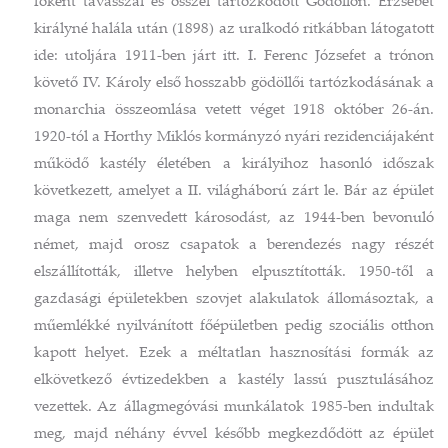
főként tavasszal és ősszel tartózkodott Gödöllőn. Erzsébet
királyné halála után (1898) az uralkodó ritkábban látogatott
ide: utoljára 1911-ben járt itt. I. Ferenc Józsefet a trónon
követő IV. Károly első hosszabb gödöllői tartózkodásának a
monarchia összeomlása vetett véget 1918 október 26-án.
1920-tól a Horthy Miklós kormányzó nyári rezidenciájaként
működő kastély életében a királyihoz hasonló időszak
következett, amelyet a II. világháború zárt le. Bár az épület
maga nem szenvedett károsodást, az 1944-ben bevonuló
német, majd orosz csapatok a berendezés nagy részét
elszállították, illetve helyben elpusztították. 1950-től a
gazdasági épületekben szovjet alakulatok állomásoztak, a
műemlékké nyilvánított főépületben pedig szociális otthon
kapott helyet. Ezek a méltatlan hasznosítási formák az
elkövetkező évtizedekben a kastély lassú pusztulásához
vezettek. Az állagmegóvási munkálatok 1985-ben indultak
meg, majd néhány évvel később megkezdődött az épület