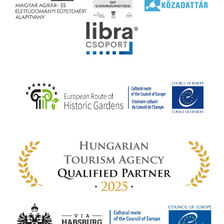
ályi
rális
n
elyi
ly az
k
ödő
rt,
az
rályi
-ben
 míg
ki. A
ámok
tva a
amatos
ki
s A