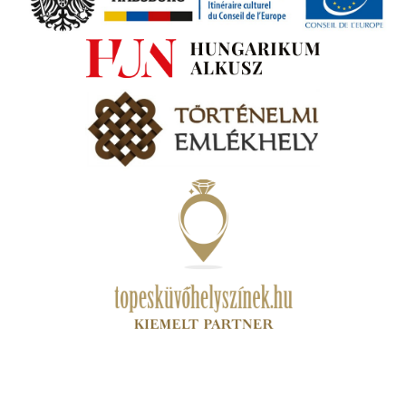
zóló
va:
jes