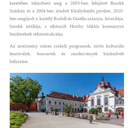
keretében tekinthető meg a 2003-ban felújított Barokk
Színház és a 2004-ben átadott Királydombi pavilon. 2010-
ben megújult a kastély Rudolf-és Gizella-szárnya, lovardája,
barokk istállója, s elkészült Horthy Miklós kormányzó
bunkerének rekonstrukciója.
Az intézmény színes családi programok, nívós kulturális
fesztiválok, koncertek és rendezvények közkedvelt
helyszíne.