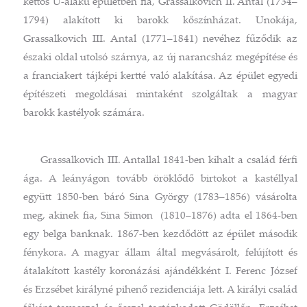
kettős U-alakú épületben fia, Grassalkovich II. Antal (1734–
1794) alakított ki barokk kőszínházat. Unokája,
Grassalkovich III. Antal (1771–1841) nevéhez fűződik az
északi oldal utolsó szárnya, az új narancsház megépítése és
a franciakert tájképi kertté való alakítása. Az épület egyedi
építészeti megoldásai mintaként szolgáltak a magyar
barokk kastélyok számára.
Grassalkovich III. Antallal 1841-ben kihalt a család férfi
ága. A leányágon tovább öröklődő birtokot a kastéllyal
együtt 1850-ben báró Sina György (1783–1856) vásárolta
meg, akinek fia, Sina Simon (1810–1876) adta el 1864-ben
egy belga banknak. 1867-ben kezdődött az épület második
fénykora. A magyar állam által megvásárolt, felújított és
átalakított kastély koronázási ajándékként I. Ferenc József
és Erzsébet királyné pihenő rezidenciája lett. A királyi család