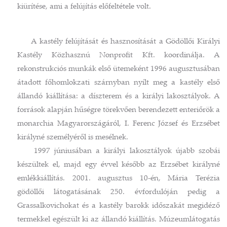
kiürítése, ami a felújítás előfeltétele volt.
A kastély felújítását és hasznosítását a Gödöllői Királyi
Kastély Közhasznú Nonprofit Kft. koordinálja. A
rekonstrukciós munkák első ütemeként 1996 augusztusában
átadott főhomlokzati szárnyban nyílt meg a kastély első
állandó kiállítása: a díszterem és a királyi lakosztályok. A
források alapján hűségre törekvően berendezett enteriőrök a
monarchia Magyarországáról, I. Ferenc József és Erzsébet
királyné személyéről is mesélnek.
1997 júniusában a királyi lakosztályok újabb szobái
készültek el, majd egy évvel később az Erzsébet királyné
emlékkiállítás. 2001. augusztus 10-én, Mária Terézia
gödöllői látogatásának 250. évfordulóján pedig a
Grassalkovichokat és a kastély barokk időszakát megidéző
termekkel egészült ki az állandó kiállítás. Múzeumlátogatás