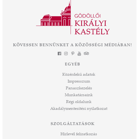
Kormányának támogatásával elkezdődik az
ként
eddigi legnagyobb léptékű felújítás és
mák a
fejlesztés, melynek eredményeként néhány
 Az
év múlva végre olyan állapotban láthatjuk ezt
során
a csodát Magyarország szívében, ahogyan
-ban
annak idején Erzsébet királyné, Sisi is
et
KÖVESSEN BENNÜNKET A KÖZÖSSÉGI MÉDIÁBAN!
láthatta. Izgalmas út áll mögöttünk és nem
a
kevésbé izgalmasat kezdünk meg együtt –
jes
múltat őrzünk, megéljük a jelent és a jövőt
dig
EGYÉB
építjük Önökkel Önökért. dr. Ujváry Tamás
ós
ügyvezető igazgató
Közérdekű adatok
mos,
Impresszum
szek
Panaszkezelés
ve
Munkatársaink
ált,
Régi oldalunk
 rész
Akadálymentesítési nyilatkozat
ros
tési
SZOLGÁLTATÁSOK
ozást
áknak
Hírlevél feliratkozás