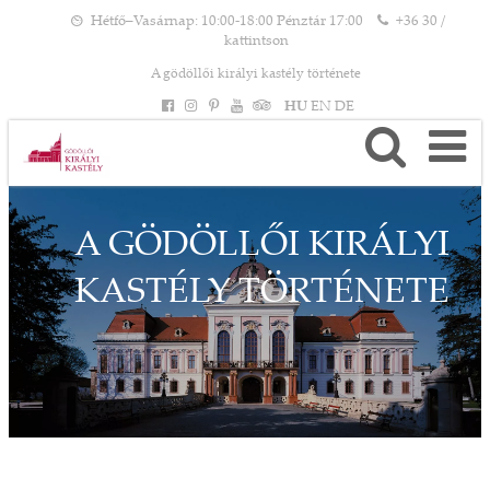
Hétfő–Vasárnap: 10:00-18:00 Pénztár 17:00
+36 30 /
kattintson
A gödöllői királyi kastély története
HU
EN
DE
A GÖDÖLLŐI KIRÁLYI
KASTÉLY TÖRTÉNETE