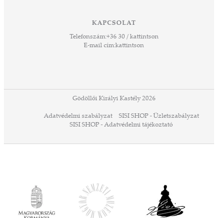
ető
 Ezek
KAPCSOLAT
űző,
Telefonszám:
+36 30 / kattintson
zeteit
E-mail cím:
kattintson
ezek
ában
or,
 13-
ződés
Gödöllői Királyi Kastély 2026
a
Adatvédelmi szabályzat
SISI SHOP - Üzletszabályzat
ó,
SISI SHOP - Adatvédelmi tájékoztató
ációs
tésre
iárd
iárd
z OTP
Agrár
ány