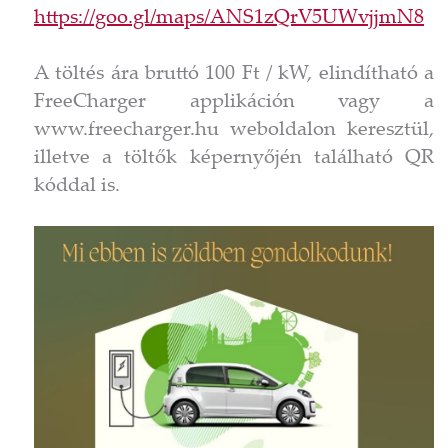
https://goo.gl/maps/ANS1zQrV5UWvjjmN8
A töltés ára bruttó 100 Ft / kW, elindítható a
FreeCharger applikáción vagy a
www.freecharger.hu weboldalon keresztül,
illetve a töltők képernyőjén található QR
kóddal is.