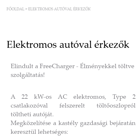
FŐOLDAL
>
ELEKTROMOS AUTÓVAL ÉRKEZŐK
Elektromos autóval érkezők
Elindult a FreeCharger - Élményekkel töltve
szolgáltatás!
A 22 kW-os AC elektromos, Type 2
csatlakozóval felszerelt töltőoszlopról
töltheti autóját.
Megközelítése a kastély gazdasági bejáratán
keresztül lehetséges: