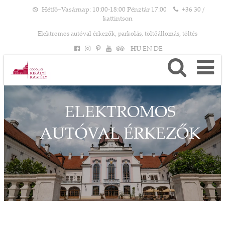
Hétfő–Vasárnap: 10:00-18:00 Pénztár 17:00
+36 30 /
kattintson
Elektromos autóval érkezők, parkolás, töltőállomás, töltés
HU
EN
DE
ELEKTROMOS
AUTÓVAL ÉRKEZŐK