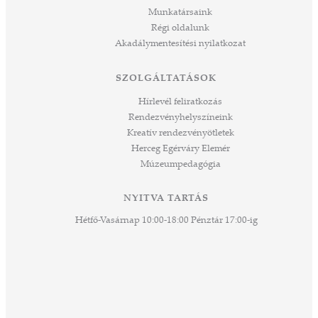
ve
Munkatársaink
ált,
Régi oldalunk
 rész
Akadálymentesítési nyilatkozat
ros
tési
SZOLGÁLTATÁSOK
ozást
áknak
Hírlevél feliratkozás
rű
Rendezvényhelyszíneink
Kreatív rendezvényötletek
sen
Herceg Egérváry Elemér
Múzeumpedagógia
 és
k a
ny -
NYITVA TARTÁS
agjai
Hétfő-Vasárnap 10:00-18:00 Pénztár 17:00-ig
esz.
lódó
vesen
hoz,