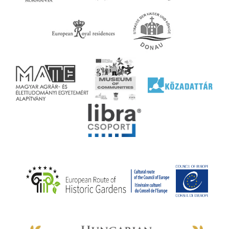
ényen
ell
agy
lyek
l nem
ai
jéhez
ályi
rális
n
elyi
ly az
k
ödő
rt,
az
rályi
-ben