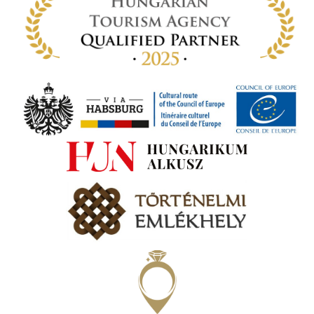
 míg
ki. A
ámok
tva a
amatos
ki
s A
zóló
va:
jes