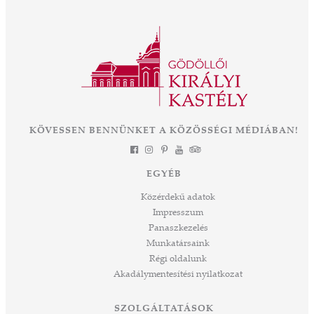
nyit a közel 300 éves épület és park életében.
ályné,
Az OTP Bank és Magyarország
 az
Kormányának támogatásával elkezdődik az
ként
eddigi legnagyobb léptékű felújítás és
mák a
fejlesztés, melynek eredményeként néhány
 Az
év múlva végre olyan állapotban láthatjuk ezt
során
a csodát Magyarország szívében, ahogyan
-ban
annak idején Erzsébet királyné, Sisi is
et
KÖVESSEN BENNÜNKET A KÖZÖSSÉGI MÉDIÁBAN!
láthatta. Izgalmas út áll mögöttünk és nem
a
kevésbé izgalmasat kezdünk meg együtt –
jes
múltat őrzünk, megéljük a jelent és a jövőt
dig
EGYÉB
építjük Önökkel Önökért. dr. Ujváry Tamás
ós
ügyvezető igazgató
Közérdekű adatok
mos,
Impresszum
szek
Panaszkezelés
ve
Munkatársaink
ált,
Régi oldalunk
 rész
Akadálymentesítési nyilatkozat
ros
tési
SZOLGÁLTATÁSOK
ozást