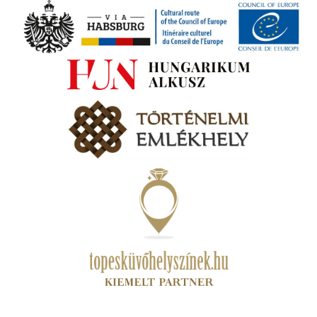
ki
s A
zóló
va:
jes