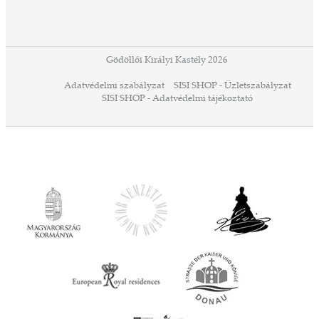
ában
or,
 13-
ződés
Gödöllői Királyi Kastély 2026
a
Adatvédelmi szabályzat
SISI SHOP - Üzletszabályzat
ó,
SISI SHOP - Adatvédelmi tájékoztató
ációs
tésre
iárd
iárd
z OTP
Agrár
ány
ényen
ell
agy
lyek
l nem