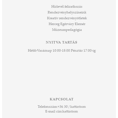
áknak
Hírlevél feliratkozás
rű
Rendezvényhelyszíneink
Kreatív rendezvényötletek
sen
Herceg Egérváry Elemér
Múzeumpedagógia
 és
k a
ny -
NYITVA TARTÁS
agjai
Hétfő-Vasárnap 10:00-18:00 Pénztár 17:00-ig
esz.
lódó
vesen
hoz,
ető
 Ezek
KAPCSOLAT
űző,
Telefonszám:
+36 30 / kattintson
zeteit
E-mail cím:
kattintson
ezek