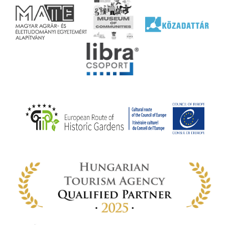
ai
jéhez
ályi
rális
n
elyi
ly az
k
ödő
rt,
az
rályi
-ben
 míg
ki. A
ámok
tva a
amatos