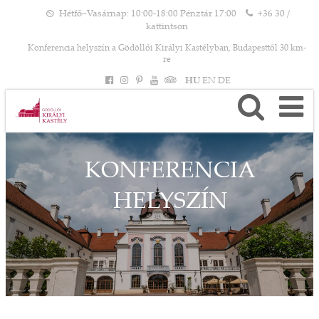
Hétfő–Vasárnap: 10:00-18:00 Pénztár 17:00
+36 30 /
kattintson
Konferencia helyszín a Gödöllői Királyi Kastélyban, Budapesttől 30 km-
re
HU
EN
DE
KONFERENCIA
HELYSZÍN