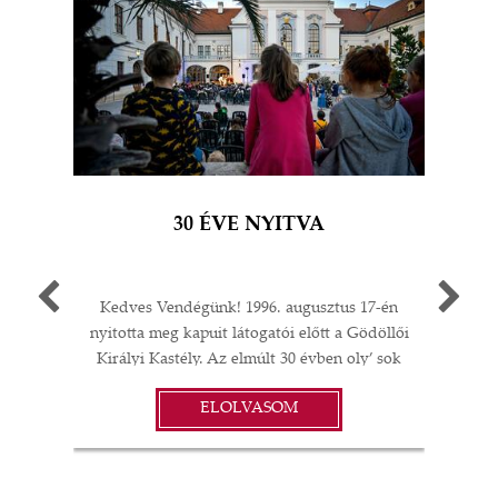
30 ÉVE NYITVA
Kedves Vendégünk! 1996. augusztus 17-én
Egy 
nyitotta meg kapuit látogatói előtt a Gödöllői
múlt
Királyi Kastély. Az elmúlt 30 évben oly’ sok
A G
I
minden történt: felújítások;
jub
ELOLVASOM
műtárgyvásárlások; időszaki kiállítások a
ü
S
kastélyban, Magyarországon és külföldön;
év
koncertek és színházi előadások; esküvők,
vacsorák, diplomáciai rendezvények… A
örö