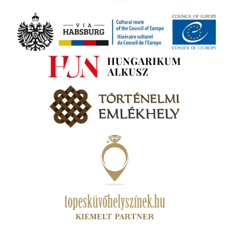
amatos
ki
s A
zóló
va:
jes