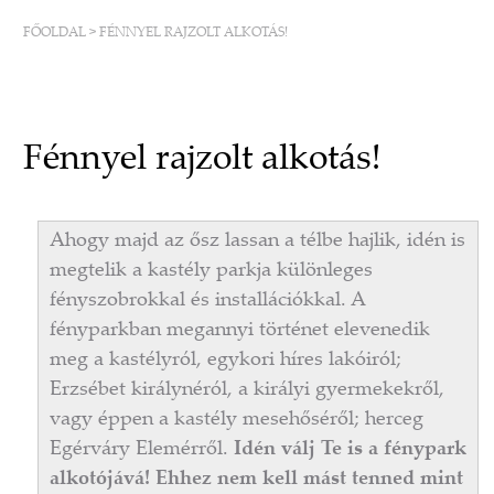
FŐOLDAL
>
FÉNNYEL RAJZOLT ALKOTÁS!
Fénnyel rajzolt alkotás!
Ahogy majd az ősz lassan a télbe hajlik, idén is
megtelik a kastély parkja különleges
fényszobrokkal és installációkkal. A
fényparkban megannyi történet elevenedik
meg a kastélyról, egykori híres lakóiról;
Erzsébet királynéról, a királyi gyermekekről,
vagy éppen a kastély mesehőséről; herceg
Egérváry Elemérről.
Idén válj Te is a fénypark
alkotójává! Ehhez nem kell mást tenned mint