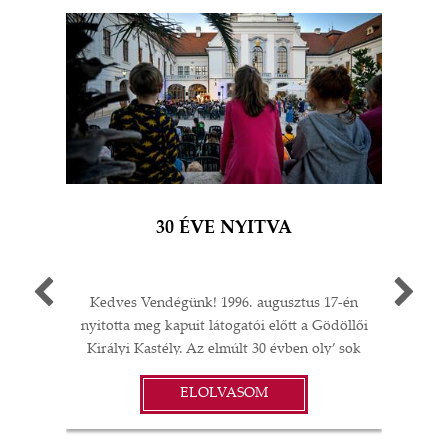
30 ÉVE NYITVA
Kedves Vendégünk! 1996. augusztus 17-én
Egy 
nyitotta meg kapuit látogatói előtt a Gödöllői
múlt
Királyi Kastély. Az elmúlt 30 évben oly’ sok
A G
I
minden történt: felújítások;
jub
ELOLVASOM
műtárgyvásárlások; időszaki kiállítások a
ü
S
kastélyban, Magyarországon és külföldön;
év
koncertek és színházi előadások; esküvők,