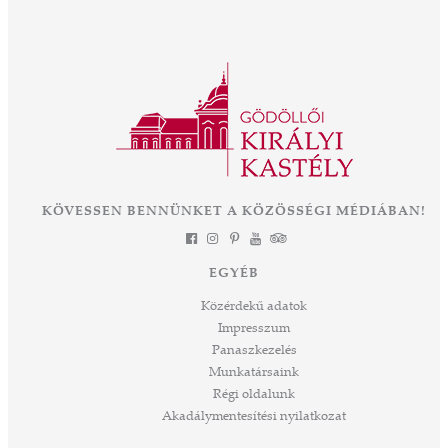
intézményként működik a kastély, új fejezetet
ajos,
nyit a közel 300 éves épület és park életében.
ályné,
Az OTP Bank és Magyarország
 az
Kormányának támogatásával elkezdődik az
ként
eddigi legnagyobb léptékű felújítás és
mák a
fejlesztés, melynek eredményeként néhány
 Az
év múlva végre olyan állapotban láthatjuk ezt
során
a csodát Magyarország szívében, ahogyan
-ban
annak idején Erzsébet királyné, Sisi is
et
KÖVESSEN BENNÜNKET A KÖZÖSSÉGI MÉDIÁBAN!
láthatta. Izgalmas út áll mögöttünk és nem
a
kevésbé izgalmasat kezdünk meg együtt –
jes
múltat őrzünk, megéljük a jelent és a jövőt
dig
EGYÉB
építjük Önökkel Önökért. dr. Ujváry Tamás
ós
ügyvezető igazgató
Közérdekű adatok
mos,
Impresszum
szek
Panaszkezelés
ve
Munkatársaink
ált,
Régi oldalunk
 rész
Akadálymentesítési nyilatkozat
ros