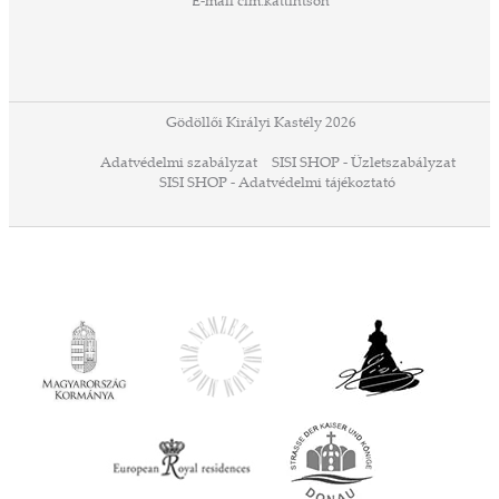
E-mail cím:
kattintson
ezek
ában
or,
 13-
ződés
Gödöllői Királyi Kastély 2026
a
Adatvédelmi szabályzat
SISI SHOP - Üzletszabályzat
ó,
SISI SHOP - Adatvédelmi tájékoztató
ációs
tésre
iárd
iárd
z OTP
Agrár
ány
ényen
ell
agy
lyek