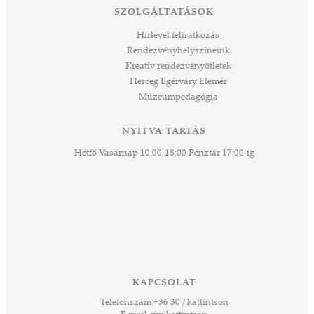
tési
SZOLGÁLTATÁSOK
ozást
áknak
Hírlevél feliratkozás
rű
Rendezvényhelyszíneink
Kreatív rendezvényötletek
sen
Herceg Egérváry Elemér
Múzeumpedagógia
 és
k a
ny -
NYITVA TARTÁS
agjai
Hétfő-Vasárnap 10:00-18:00 Pénztár 17:00-ig
esz.
lódó
vesen
hoz,
ető
 Ezek
KAPCSOLAT
űző,
Telefonszám:
+36 30 / kattintson
zeteit