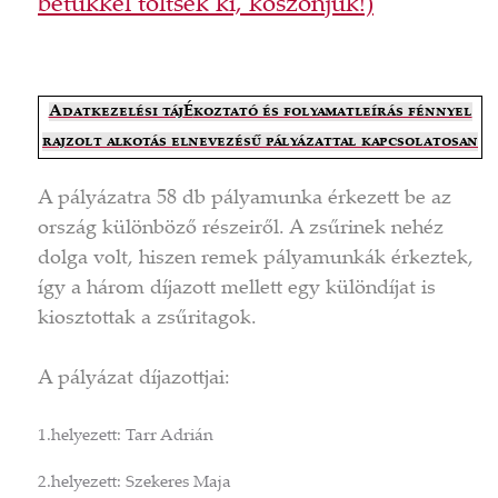
betűkkel töltsék ki, köszönjük!)
Adatkezelési táj
É
koztató és folyamatleírás fénnyel
rajzolt alkotás elnevezésű pályázattal kapcsolatosan
A pályázatra 58 db pályamunka érkezett be az
ország különböző részeiről. A zsűrinek nehéz
dolga volt, hiszen remek pályamunkák érkeztek,
így a három díjazott mellett egy különdíjat is
kiosztottak a zsűritagok.
A pályázat díjazottjai:
1.helyezett: Tarr Adrián
2.helyezett: Szekeres Maja