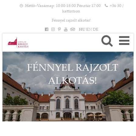
Hétfő–Vasárnap: 10:00-18:00 Pénztár 17:00
+36 30 /
kattintson
Fénnyel rajzolt alkotás!
HU
EN
DE
FÉNNYEL RAJZOLT
ALKOTÁS!