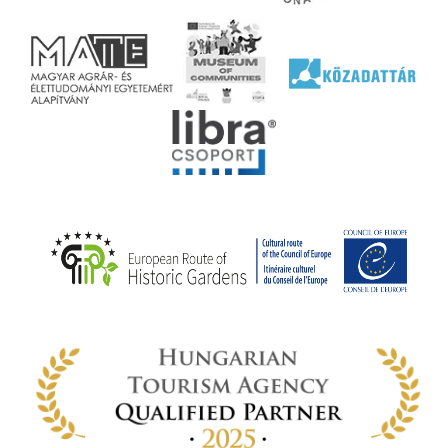
l nem
ai
jéhez
ályi
rális
n
elyi
ly az
k
ödő
rt,
az
rályi
-ben
 míg
ki. A
ámok
tva a