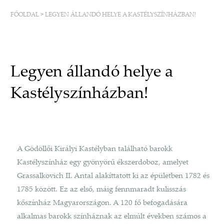
FŐOLDAL
>
LEGYEN ÁLLANDÓ HELYE A KASTÉLYSZÍNHÁZBAN!
Legyen állandó helye a
Kastélyszínházban!
A Gödöllői Királyi Kastélyban található barokk
Kastélyszínház egy gyönyörű ékszerdoboz, amelyet
Grassalkovich II. Antal alakíttatott ki az épületben 1782 és
1785 között. Ez az első, máig fennmaradt kulisszás
kőszínház Magyarországon. A 120 fő befogadására
alkalmas barokk színháznak az elmúlt években számos a