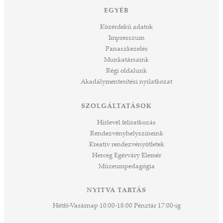
múltat őrzünk, megéljük a jelent és a jövőt
dig
EGYÉB
építjük Önökkel Önökért. dr. Ujváry Tamás
ós
ügyvezető igazgató
Közérdekű adatok
mos,
Impresszum
szek
Panaszkezelés
ve
Munkatársaink
ált,
Régi oldalunk
 rész
Akadálymentesítési nyilatkozat
ros
tési
SZOLGÁLTATÁSOK
ozást
áknak
Hírlevél feliratkozás
rű
Rendezvényhelyszíneink
Kreatív rendezvényötletek
sen
Herceg Egérváry Elemér
Múzeumpedagógia
 és
k a
ny -
NYITVA TARTÁS
agjai
Hétfő-Vasárnap 10:00-18:00 Pénztár 17:00-ig
esz.