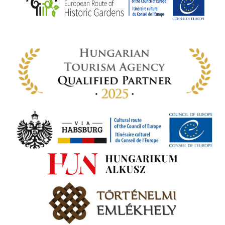
rt,
az
rályi
-ben
 míg
ki. A
ámok
tva a
amatos
ki
s A
zóló
va:
jes