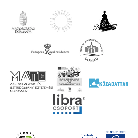
iárd
z OTP
Agrár
ány
ényen
ell
agy
lyek
l nem
ai
jéhez
ályi
rális
n
elyi
ly az
k
ödő