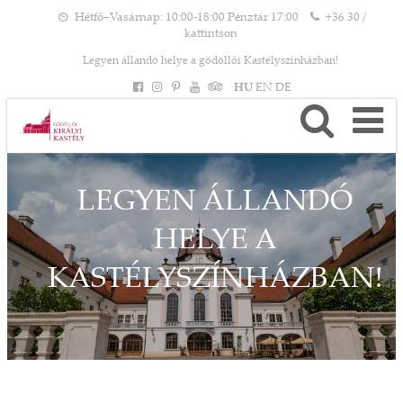
Hétfő–Vasárnap: 10:00-18:00 Pénztár 17:00
+36 30 /
kattintson
Legyen állandó helye a gödöllői Kastélyszínházban!
HU
EN
DE
LEGYEN ÁLLANDÓ
HELYE A
KASTÉLYSZÍNHÁZBAN!