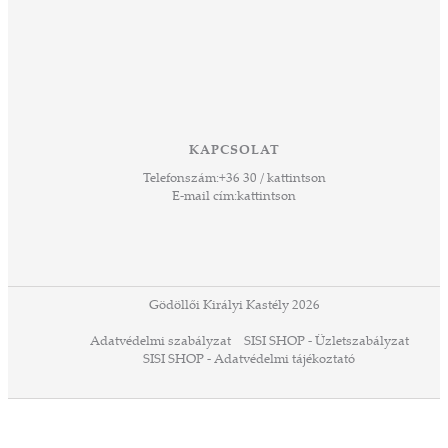
lódó
vesen
hoz,
ető
 Ezek
KAPCSOLAT
űző,
Telefonszám:
+36 30 / kattintson
zeteit
E-mail cím:
kattintson
ezek
ában
or,
 13-
ződés
Gödöllői Királyi Kastély 2026
a
Adatvédelmi szabályzat
SISI SHOP - Üzletszabályzat
ó,
SISI SHOP - Adatvédelmi tájékoztató
ációs
tésre
iárd