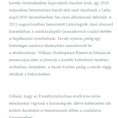
kastély történelméhez kapcsolódó darabot írtak, így 2019
májusában bemutatásra került első saját darabunk a Léda,
majd 2019 decemberében Sisi című előadásunk debütált. A
2021 augusztusában bemutatott Látnivágyók című abszurd
komédiában a színházalapító Grassalkovich-család életébe
is bepillantást nyerhettünk. Tavaly nyáron pedig egy
különleges színházi élményként mutatkozott be
a sétálószínház. William Shakespeare Rómeó és Júliájának
esszenciáját idén is játsszuk a kastély különböző tereiben,
szobáiban, kertjeiben, a darab közben pedig a nézők végig-
sétálnak a helyszíneken.
Célunk, hogy az Kastélyszínházban évről évre nívós
előadásokat vigyünk a közönség elé, illetve kifejezetten ide
íródott darabokat is bemutassunk ebben a csodálatos
környezetben.