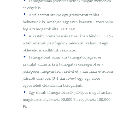
Támogatónak jelentkezhetnek magánszemélyek
és cégek is.
A választott székre egy gravírozott táblát
helyezünk ki, amelyen egy éven keresztül szerepelni
fog a támogatók által kért név.
A kastély honlapján és az aulában lévő LCD TV-
n feltüntetjük pártfogóink névsorát, valamint egy
oklevelet is kiállítunk részükre.
Támogatóink számára támogatói jegyet és
számlát állítunk ki a támogatás összegéről és a
jelképesen megvásárolt székeket a színházi évadban
játszott darabok (3-4 darab/év) egy-egy előre
egyeztetett előadásaira befoglaljuk.
Egy darab támogatói szék jelképes megvásárlása
magánszemélyeknek: 50.000 Ft, cégeknek: 100.000
Ft.