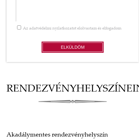
Az
adatvédelmi nyilatkozatot
elolvastam és elfogadom
ELKÜLDÖM
RENDEZVÉNYHELYSZÍNEI
Akadálymentes rendezvényhelyszín