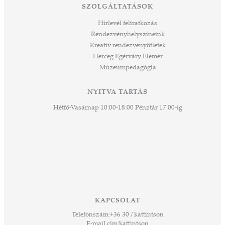
SZOLGÁLTATÁSOK
Hírlevél feliratkozás
Rendezvényhelyszíneink
Kreatív rendezvényötletek
Herceg Egérváry Elemér
Múzeumpedagógia
NYITVA TARTÁS
Hétfő-Vasárnap 10:00-18:00 Pénztár 17:00-ig
KAPCSOLAT
Telefonszám:
+36 30 / kattintson
E-mail cím:
kattintson