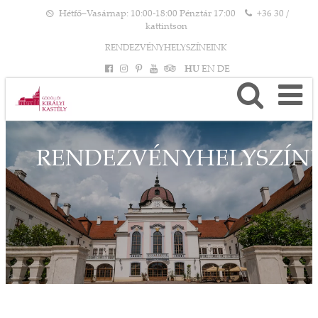
Hétfő–Vasárnap: 10:00-18:00 Pénztár 17:00
+36 30 /
kattintson
RENDEZVÉNYHELYSZÍNEINK
HU
EN
DE
RENDEZVÉNYHELYSZÍN