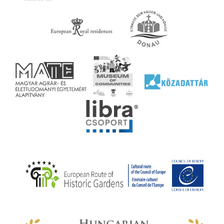
ényen
ell
agy
lyek
l nem
ai
jéhez
ályi
rális
n
elyi
ly az
k
ödő
rt,
az
rályi
-ben