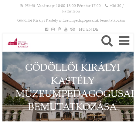
Hétfő–Vasárnap: 10:00-18:00 Pénztár 17:00
+36 30 /
kattintson
Gödöllői Királyi Kastély múzeumpedagógusaink bemutatkozása
HU
EN
DE
GÖDÖLLŐI KIRÁLYI
KASTÉLY
MÚZEUMPEDAGÓGUSAI
BEMUTATKOZÁSA