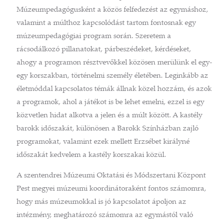
Múzeumpedagógusként a közös felfedezést az egymáshoz,
valamint a múlthoz kapcsolódást tartom fontosnak egy
múzeumpedagógiai program során. Szeretem a
rácsodálkozó pillanatokat, párbeszédeket, kérdéseket,
ahogy a programon résztvevőkkel közösen merülünk el egy-
egy korszakban, történelmi személy életében. Leginkább az
életmóddal kapcsolatos témák állnak közel hozzám, és azok
a programok, ahol a játékot is be lehet emelni, ezzel is egy
közvetlen hidat alkotva a jelen és a múlt között. A kastély
barokk időszakát, különösen a Barokk Színházban zajló
programokat, valamint ezek mellett Erzsébet királyné
időszakát kedvelem a kastély korszakai közül.
A szentendrei Múzeumi Oktatási és Módszertani Központ
Pest megyei múzeumi koordinátoraként fontos számomra,
hogy más múzeumokkal is jó kapcsolatot ápoljon az
intézmény, meghatározó számomra az egymástól való