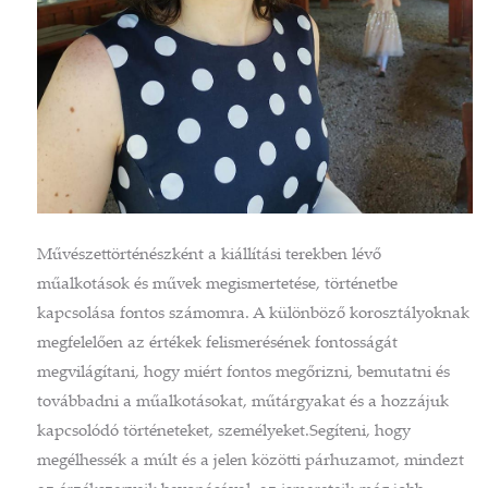
Művészettörténészként a kiállítási terekben lévő
műalkotások és művek megismertetése, történetbe
kapcsolása fontos számomra. A különböző korosztályoknak
megfelelően az értékek felismerésének fontosságát
megvilágítani, hogy miért fontos megőrizni, bemutatni és
továbbadni a műalkotásokat, műtárgyakat és a hozzájuk
kapcsolódó történeteket, személyeket.Segíteni, hogy
megélhessék a múlt és a jelen közötti párhuzamot, mindezt