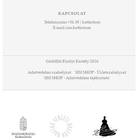
ető
 Ezek
KAPCSOLAT
űző,
Telefonszám:
+36 30 / kattintson
zeteit
E-mail cím:
kattintson
ezek
ában
or,
 13-
ződés
Gödöllői Királyi Kastély 2026
a
Adatvédelmi szabályzat
SISI SHOP - Üzletszabályzat
ó,
SISI SHOP - Adatvédelmi tájékoztató
ációs
tésre
iárd
iárd
z OTP
Agrár
ány