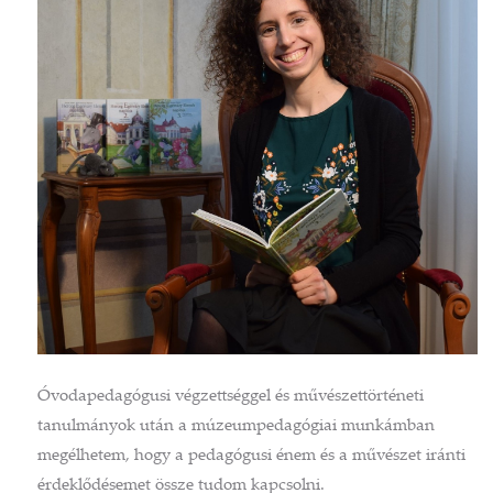
Óvodapedagógusi végzettséggel és művészettörténeti
tanulmányok után a múzeumpedagógiai munkámban
megélhetem, hogy a pedagógusi énem és a művészet iránti
érdeklődésemet össze tudom kapcsolni.