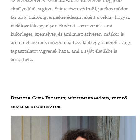
az érzékszerveik bevonásával, az ismereteik még jobb
elmélyedését segítve. Szinte észrevétlenül, játékos módon
tanulva. Háromgyermekes édesanyaként a célom, hogyaz
idelátogatók egy olyan élményt szerezzenek, ami
különleges, személyes, és ami miatt szívesen, máskor is
örömmel mennek múzeumba.Legalább egy ismeretet vagy
tapasztalatot vigyenek haza, ami a saját életükbe is
beépíthető.
Demeter-Guba Erzsébet, múzeumpedagógus, vezető
múzeumi koordinátor