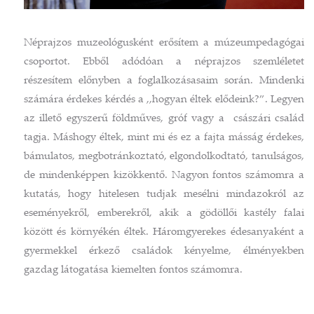
Néprajzos muzeológusként erősítem a múzeumpedagógai
csoportot. Ebből adódóan a néprajzos szemléletet
részesítem előnyben a foglalkozásasaim során. Mindenki
számára érdekes kérdés a ,,hogyan éltek elődeink?”. Legyen
az illető egyszerű földműves, gróf vagy a császári család
tagja. Máshogy éltek, mint mi és ez a fajta másság érdekes,
bámulatos, megbotránkoztató, elgondolkodtató, tanulságos,
de mindenképpen kizökkentő. Nagyon fontos számomra a
kutatás, hogy hitelesen tudjak mesélni mindazokról az
eseményekről, emberekről, akik a gödöllői kastély falai
között és környékén éltek. Háromgyerekes édesanyaként a
gyermekkel érkező családok kényelme, élményekben
gazdag látogatása kiemelten fontos számomra.