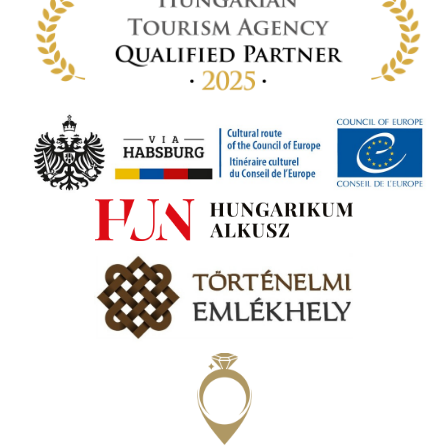
 míg
ki. A
ámok
tva a
amatos
ki
s A
zóló
va:
jes