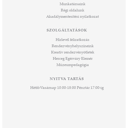
Munkatársaink
ált,
Régi oldalunk
 rész
Akadálymentesítési nyilatkozat
ros
tési
SZOLGÁLTATÁSOK
ozást
áknak
Hírlevél feliratkozás
rű
Rendezvényhelyszíneink
Kreatív rendezvényötletek
sen
Herceg Egérváry Elemér
Múzeumpedagógia
 és
k a
ny -
NYITVA TARTÁS
agjai
Hétfő-Vasárnap 10:00-18:00 Pénztár 17:00-ig
esz.
lódó
vesen
hoz,