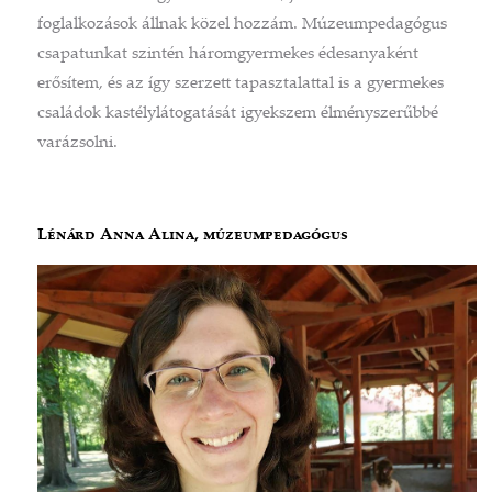
foglalkozások állnak közel hozzám. Múzeumpedagógus
csapatunkat szintén háromgyermekes édesanyaként
erősítem, és az így szerzett tapasztalattal is a gyermekes
családok kastélylátogatását igyekszem élményszerűbbé
varázsolni.
Lénárd Anna Alina, múzeumpedagógus