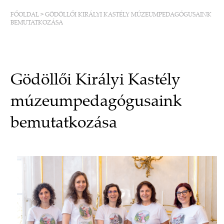
FŐOLDAL
>
GÖDÖLLŐI KIRÁLYI KASTÉLY MÚZEUMPEDAGÓGUSAINK
BEMUTATKOZÁSA
Gödöllői Királyi Kastély
múzeumpedagógusaink
bemutatkozása