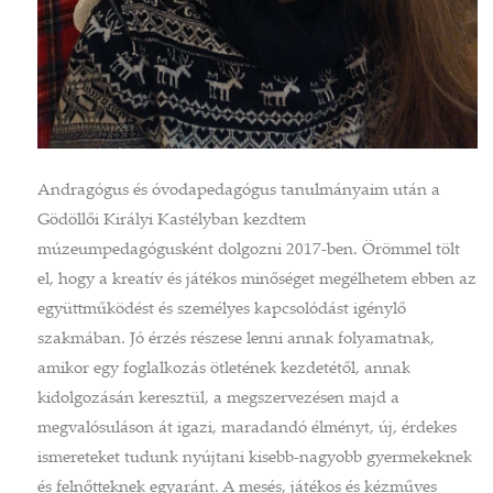
Andragógus és óvodapedagógus tanulmányaim után a
Gödöllői Királyi Kastélyban kezdtem
múzeumpedagógusként dolgozni 2017-ben. Örömmel tölt
el, hogy a kreatív és játékos minőséget megélhetem ebben az
együttműködést és személyes kapcsolódást igénylő
szakmában. Jó érzés részese lenni annak folyamatnak,
amikor egy foglalkozás ötletének kezdetétől, annak
kidolgozásán keresztül, a megszervezésen majd a
megvalósuláson át igazi, maradandó élményt, új, érdekes
ismereteket tudunk nyújtani kisebb-nagyobb gyermekeknek
és felnőtteknek egyaránt. A mesés, játékos és kézműves