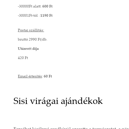
-30000Ft alatt:
600 Ft
-30001Ft-tól :
1190 Ft
Postai szállítás:
bruttó 2990 Ft/db.
Utánvét díja
420 Ft
Email értesítés
:
60 Ft
Sisi virágai ajándékok