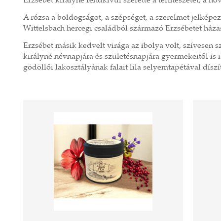
Erzsébet királyné rendkívül szerette a természetet, a nö
A rózsa a boldogságot, a szépséget, a szerelmet jelképe
Wittelsbach hercegi családból származó Erzsébetet háza
Erzsébet másik kedvelt virága az ibolya volt, szívesen s
királyné névnapjára és születésnapjára gyermekeitől is i
gödöllői lakosztályának falait lila selyemtapétával díszít