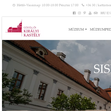
Hétfő–Vasárnap: 10:00-18:00 Pénztár 17:00
+36 30 / kattints
HU
E
MÚZEUM
MÚZEUMPE
SI