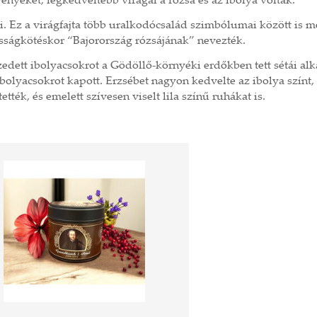
vényeket, legkedveltebb virágai a rózsa és az ibolya voltak.
zi. Ez a virágfajta több uralkodócsalád szimbólumai között is m
sságkötéskor “Bajorország rózsájának” nevezték.
zedett ibolyacsokrot a Gödöllő-környéki erdőkben tett sétái al
bolyacsokrot kapott. Erzsébet nagyon kedvelte az ibolya színt,
ették, és emelett szívesen viselt lila színű ruhákat is.