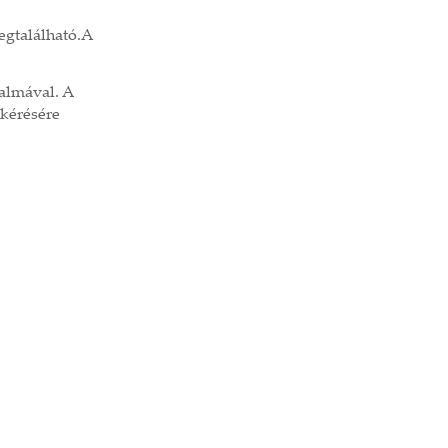
egtalálható.A
kalmával. A
 kérésére