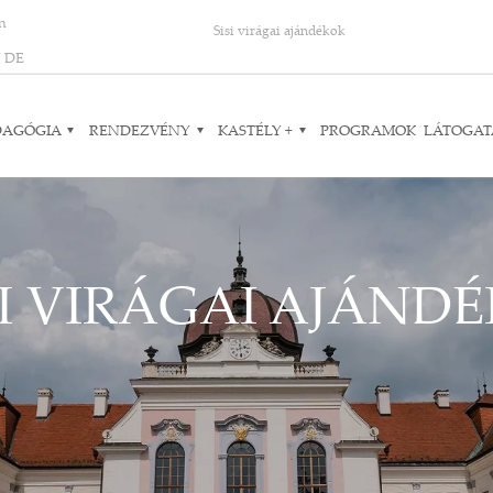
on
Sisi virágai ajándékok
N
DE
DAGÓGIA
RENDEZVÉNY
KASTÉLY +
PROGRAMOK
LÁTOGAT
SI VIRÁGAI AJÁND