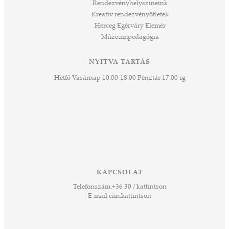
Rendezvényhelyszíneink
Kreatív rendezvényötletek
Herceg Egérváry Elemér
Múzeumpedagógia
NYITVA TARTÁS
Hétfő-Vasárnap 10:00-18:00 Pénztár 17:00-ig
KAPCSOLAT
Telefonszám:
+36 30 / kattintson
E-mail cím:
kattintson