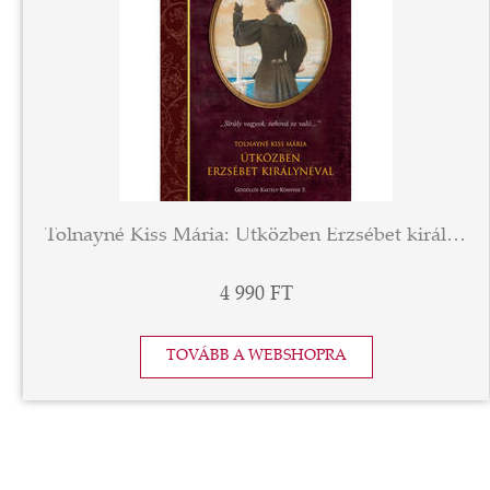
Tolnayné Kiss Mária: Útközben Erzsébet királynéval
4 990 FT
TOVÁBB A WEBSHOPRA