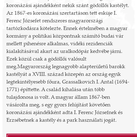
koronázási ajándékként nekik szánt gödöllői kastélyt.
Az 1867-es koronázási szertartáson tett esküje I.
Ferenc Józsefet rendszeres magyarországi
tartózkodásra kötelezte. Ennek értelmében a magyar
kormány a politikai központnak számító budai vár
mellett pihenésre alkalmas, vidéki rezidenciák
kialakításával akart az uralkodópár kedvébe járni.
Ezek közül csak a gödöllői valósult
meg.Magyarország legnagyobb alapterületű barokk
kastélyát a XVIII. század közepén az ország egyik
legtekintélyesebb főura, Grassalkovich I. Antal (1694-
1771) építtette. A család kihalása után több
tulajdonosa is volt. A magyar állam 1867-ben
vásárolta meg, s egy gyors felújítást követően
koronázási ajándékként adta I. Ferenc Józsefnek és
Erzsébetnek a kastély és a park használati jogát.