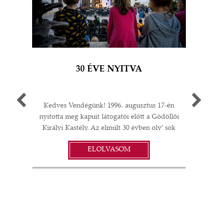
30 ÉVE NYITVA
Kedves Vendégünk! 1996. augusztus 17-én
Egy 
nyitotta meg kapuit látogatói előtt a Gödöllői
múlt
Királyi Kastély. Az elmúlt 30 évben oly’ sok
A G
I
minden történt: felújítások;
jub
ELOLVASOM
műtárgyvásárlások; időszaki kiállítások a
ü
S
kastélyban, Magyarországon és külföldön;
év
koncertek és színházi előadások; esküvők,
vacsorák, diplomáciai rendezvények… A
örö
gödöllői Grassalkovich Kastélyegyüttes
évv
minden elemében a magyar kultúra,
Ne
 és
művészet, szellemiség és annak vonzerejéből
elő