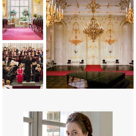
rális
28.
n
MÚLTBÓL ÉPÍTETT JÖVŐ
elyi
ly az
Múltból épített jövő
AUGUSZTUS
k
ödő
06.
MOLIÉRE: TARTUFFE
rt,
az
MOLIÉRE: TARTUFFE
SZEPTEMBER
rályi
-ben
13.
 míg
MOLIÉRE: TARTUFFE
ki. A
MOLIÉRE: TARTUFFE
SZEPTEMBER
ámok
tva a
amatos
16.
ki
KONCZ ZSUZSA KONCERT ||
s A
GÖDÖLLŐ
zóló
SZEPTEMBER