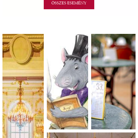
ÖSSZES ESEMÉNY
ződés
09.
a
SZÉPSÉG ÉS A SZÖRNYETEG -
ó,
KERTMOZI || GÖDÖLLŐ 08.09.
ációs
AUGUSZTUS
Szépség és a Szörnyeteg - KertMozi || GÖDÖLLŐ
tésre
08.09.
iárd
13.
iárd
SÉTÁLÓSZÍNHÁZ RÓMEÓVAL ÉS
z OTP
JÚLIÁVAL | A SCENE MŰHELY
Agrár
AUGUSZTUS
ELŐADÁSA
ány
Sétálószínház Rómeóval És Júliával | A Scene
ényen
Műhely előadása
ell
agy
16.
lyek
„POLSKI CZARDASZ” - UJJ EMŐKE
l nem
ÉS JUHÁSZ ILDIKÓ KONCERTJE
ai
AUGUSZTUS
„Polski Czardasz” - Ujj Emőke és Juhász Ildikó
jéhez
koncertje
ályi