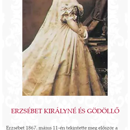
KOVÁCS KATI ÉS ZENEKARÁNAK
KONCERTJE || GÖDÖLLŐ
NOVEMBER
Kovács Kati és zenekarának koncertje ||
GÖDÖLLŐ
ERZSÉBET KIRÁLYNÉ ÉS GÖDÖLLŐ
Erzsébet 1867. május 11-én tekintette meg először a