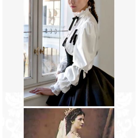
Koncz Zsuzsa koncert || GÖDÖLLŐ
va:
jes
20.
MOLIÉRE: TARTUFFE
MOLIÉRE: TARTUFFE
SZEPTEMBER
08.
MOLIÉRE: TARTUFFE
MOLIÉRE: TARTUFFE
OKTÓBER
30.
MOLIÉRE: TARTUFFE
MOLIÉRE: TARTUFFE
OKTÓBER
22.