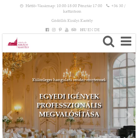
Hétfő–Vasárnap: 10:00-18:00 Pénztár 17:00
+36 30 /
kattintson
Gödöllői Királyi Kastély
HU
EN
DE
Különleges hangulatú rendezvénytermek
EGYEDI IGÉNYEK
PROFESSZIONÁLIS
MEGVALÓSÍTÁSA