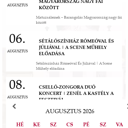
MAGYARORSZÁG NAGY FÁI
eddigi legnagyobb léptékű felújítás és
mák a
AUGUSZTUS
KÖZÖTT
fejlesztés, melynek eredményeként néhány
 Az
év múlva végre olyan állapotban láthatjuk ezt
Matuzsálemek – Barangolás Magyarország nagy fái
során
között
a csodát Magyarország szívében, ahogyan
-ban
annak idején Erzsébet királyné, Sisi is
et
06.
láthatta. Izgalmas út áll mögöttünk és nem
a
SÉTÁLÓSZÍNHÁZ RÓMEÓVAL ÉS
kevésbé izgalmasat kezdünk meg együtt –
jes
JÚLIÁVAL | A SCENE MŰHELY
múltat őrzünk, megéljük a jelent és a jövőt
dig
AUGUSZTUS
ELŐADÁSA
építjük Önökkel Önökért. dr. Ujváry Tamás
ós
ügyvezető igazgató
Sétálószínház Rómeóval És Júliával | A Scene
mos,
Műhely előadása
szek
ve
08.
ált,
CSELLÓ-ZONGORA DUÓ
 rész
KONCERT | ZENÉL A KASTÉLY A
ros
AUGUSZTUS
FESZTIVÁL
tési
Cselló-zongora duó koncert | Zenél a kastély a
ozást
AUGUSZTUS
2026
fesztivál
áknak
rű
HÉ
KE
SZ
CS
PÉ
SZ
VA