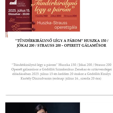
’’TÜNDÉRKIRÁLYNŐ LÉGY A PÁROM” HUSZKA 150 /
JÓKAI 200 / STRAUSS 200 - OPERETT GÁLAMŰSOR
“Tündérkirálynő légy a párom” Huszka 150 / Jókai 200 / Strauss 200
Operett gálaműsor a Gödöllői Szimfonikus Zenekar és sztárvendégei
előadásában 2025. július 15-én kedden 20 órakor a Gödöllői Királyi
Kastély Díszudvarán (esőnap: július 16., szerda 20 óra)