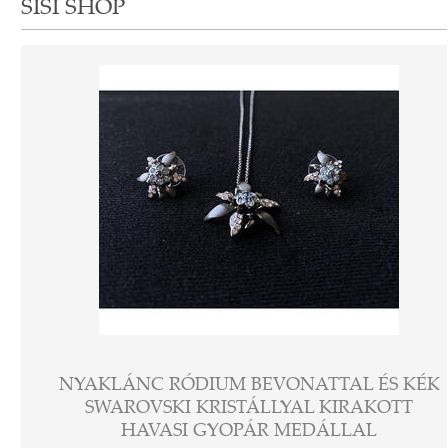
SISI SHOP
NYAKLÁNC RÓDIUM BEVONATTAL ÉS KÉK
SWAROVSKI KRISTÁLLYAL KIRAKOTT
HAVASI GYOPÁR MEDÁLLAL