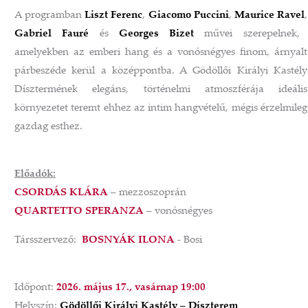
A programban
Liszt Ferenc
,
Giacomo Puccini
,
Maurice Ravel
,
Gabriel Fauré
és
Georges Bizet
művei szerepelnek,
amelyekben az emberi hang és a vonósnégyes finom, árnyalt
párbeszéde kerül a középpontba. A Gödöllői Királyi Kastély
Dísztermének elegáns, történelmi atmoszférája ideális
környezetet teremt ehhez az intim hangvételű, mégis érzelmileg
gazdag esthez.
Előadók:
CSORDÁS KLÁRA
– mezzoszoprán
QUARTETTO SPERANZA
– vonósnégyes
Társszervező:
BOSNYÁK ILONA
- Bosi
Időpont:
2026. május 17., vasárnap 19:00
Helyszín:
Gödöllői Királyi Kastély – Díszterem