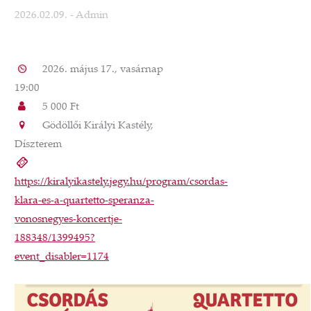
2026.02.09.
- Admin
2026. május 17., vasárnap
19:00
5 000 Ft
Gödöllői Királyi Kastély,
Díszterem
https://kiralyikastely.jegy.hu/program/csordas-
klara-es-a-quartetto-speranza-
vonosnegyes-koncertje-
188348/1399495?
event_disabler=1174