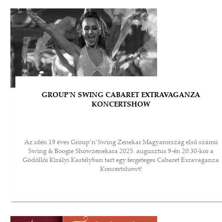
GROUP'N SWING CABARET EXTRAVAGANZA
KONCERTSHOW
Az idén 19 éves Group’n’Swing Zenekar Magyarország első számú
Swing & Boogie Showzenekara 2025. augusztus 9-én 20:30-kor a
Gödöllői Királyi Kastélyban tart egy fergeteges Cabaret Exravaganza
Koncertshowt!