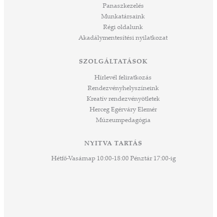
Panaszkezelés
ve
Munkatársaink
ált,
Régi oldalunk
 rész
Akadálymentesítési nyilatkozat
ros
tési
SZOLGÁLTATÁSOK
ozást
áknak
Hírlevél feliratkozás
rű
Rendezvényhelyszíneink
Kreatív rendezvényötletek
sen
Herceg Egérváry Elemér
Múzeumpedagógia
 és
k a
ny -
NYITVA TARTÁS
agjai
Hétfő-Vasárnap 10:00-18:00 Pénztár 17:00-ig
esz.
lódó
vesen
hoz,