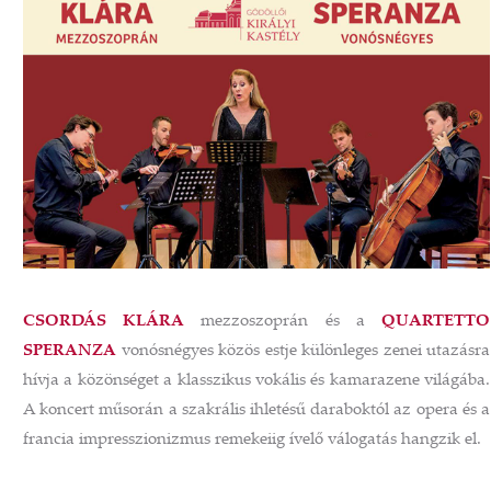
CSORDÁS KLÁRA
mezzoszoprán és a
QUARTETTO
SPERANZA
vonósnégyes közös estje különleges zenei utazásra
hívja a közönséget a klasszikus vokális és kamarazene világába.
A koncert műsorán a szakrális ihletésű daraboktól az opera és a
francia impresszionizmus remekeiig ívelő válogatás hangzik el.