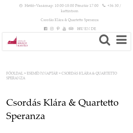
Hétfő–Vasárnap: 10:00-18:00 Pénztár 17:00
+36 30 /
kattintson
Csordás Klára & Quartetto Speranza
HU
EN
DE
FŐOLDAL
>
ESEMÉNYNAPTÁR
>
CSORDÁS KLÁRA & QUARTETTO
SPERANZA
Csordás Klára & Quartetto
Speranza