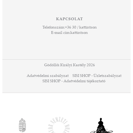
ető
 Ezek
KAPCSOLAT
űző,
Telefonszám:
+36 30 / kattintson
zeteit
E-mail cím:
kattintson
ezek
ában
or,
 13-
ződés
Gödöllői Királyi Kastély 2026
a
Adatvédelmi szabályzat
SISI SHOP - Üzletszabályzat
ó,
SISI SHOP - Adatvédelmi tájékoztató
ációs
tésre
iárd
iárd
z OTP
Agrár
ány