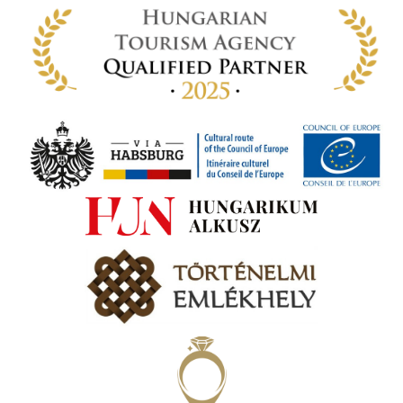
-ben
 míg
ki. A
ámok
tva a
amatos
ki
s A
zóló
va:
jes