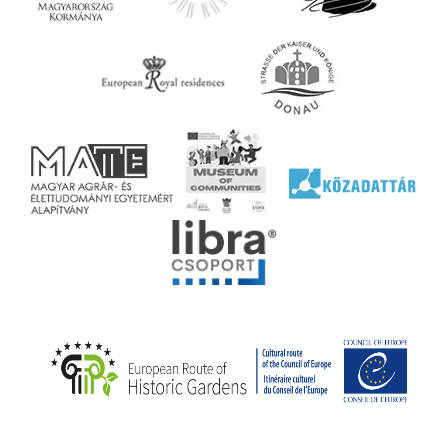
ényen
ell
agy
lyek
l nem
ai
jéhez
ályi
rális
n
elyi
ly az
k
ödő
rt,
az
rályi