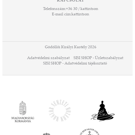
KAPCSOLAT
űző,
Telefonszám:
+36 30 / kattintson
zeteit
E-mail cím:
kattintson
ezek
ában
or,
 13-
ződés
Gödöllői Királyi Kastély 2026
a
Adatvédelmi szabályzat
SISI SHOP - Üzletszabályzat
ó,
SISI SHOP - Adatvédelmi tájékoztató
ációs
tésre
iárd
iárd
z OTP
Agrár
ány
ényen
ell