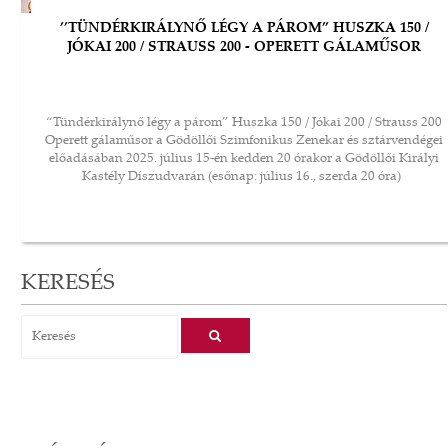
’’TÜNDÉRKIRÁLYNŐ LÉGY A PÁROM” HUSZKA 150 /
JÓKAI 200 / STRAUSS 200 - OPERETT GÁLAMŰSOR
“Tündérkirálynő légy a párom” Huszka 150 / Jókai 200 / Strauss 200
Operett gálaműsor a Gödöllői Szimfonikus Zenekar és sztárvendégei
előadásában 2025. július 15-én kedden 20 órakor a Gödöllői Királyi
Kastély Díszudvarán (esőnap: július 16., szerda 20 óra)
KERESÉS