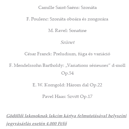
Camille Saint-Saëns: Szonáta
F. Poulenc: Szonáta oboára és zongorára
M. Ravel: Sonatine
Szünet
César Franck: Preludium, fúga és variáció
F. Mendelssohn Bartholdy: „Variations sérieuses” d-moll
Op.54
E. W. Korngold: Három dal Op.22
Pavel Haas: Szvitt Op.17
Gödöllői lakosoknak lakcím kártya felmutatásával helyszíni
jegyvásárlás esetén 4.000 Ft/fő