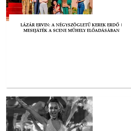
LÁZÁR ERVIN: A NÉGYSZÖGLETŰ KEREK ERDŐ |
MESEJÁTÉK A SCENE MŰHELY ELŐADÁSÁBAN