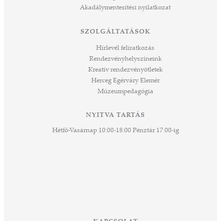
 rész
Akadálymentesítési nyilatkozat
ros
tési
SZOLGÁLTATÁSOK
ozást
áknak
Hírlevél feliratkozás
rű
Rendezvényhelyszíneink
Kreatív rendezvényötletek
sen
Herceg Egérváry Elemér
Múzeumpedagógia
 és
k a
ny -
NYITVA TARTÁS
agjai
Hétfő-Vasárnap 10:00-18:00 Pénztár 17:00-ig
esz.
lódó
vesen
hoz,
ető
 Ezek