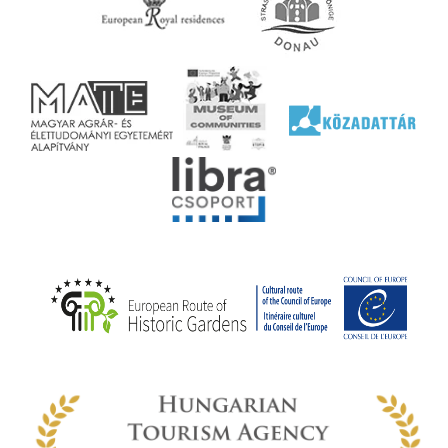
agy
lyek
l nem
ai
jéhez
ályi
rális
n
elyi
ly az
k
ödő
rt,
az
rályi
-ben
 míg
ki. A