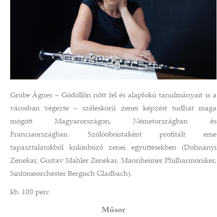
Grube Ágnes – Gödöllőn nőtt fel és alapfokú tanulmányait is a
városban végezte – széleskörű zenei képzést tudhat maga
mögött Magyarországon, Németországban és
Franciaországban. Szólóoboistaként profitált eme
tapasztalatokból különböző zenei együttesekben (Dohnányi
Zenekar, Gustav Mahler Zenekar, Mannheimer Philharmoniker,
Sinfonieorchester Bergisch Gladbach).
kb. 100 perc
Műsor