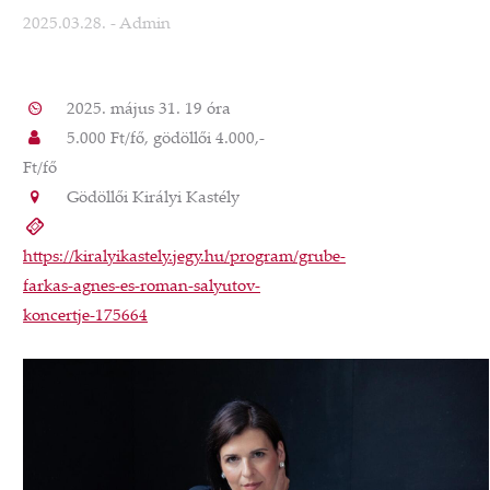
2025.03.28.
- Admin
2025. május 31. 19 óra
5.000 Ft/fő, gödöllői 4.000,-
Ft/fő
Gödöllői Királyi Kastély
https://kiralyikastely.jegy.hu/program/grube-
farkas-agnes-es-roman-salyutov-
koncertje-175664