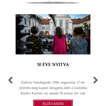
30 ÉVE NYITVA
Kedves Vendégünk! 1996. augusztus 17-én
Egy 
nyitotta meg kapuit látogatói előtt a Gödöllői
múlt
Királyi Kastély. Az elmúlt 30 évben oly’ sok
A G
I
minden történt: felújítások;
jub
ELOLVASOM
műtárgyvásárlások; időszaki kiállítások a
ü