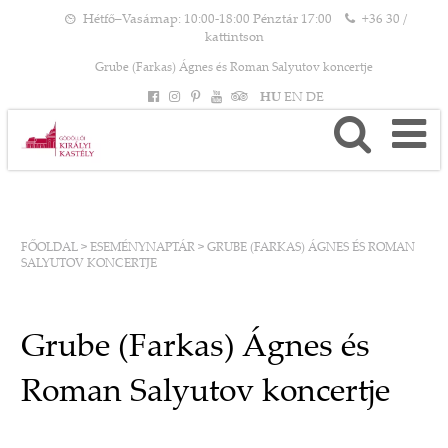
Hétfő–Vasárnap: 10:00-18:00 Pénztár 17:00
+36 30 /
kattintson
Grube (Farkas) Ágnes és Roman Salyutov koncertje
HU
EN
DE
FŐOLDAL
>
ESEMÉNYNAPTÁR
>
GRUBE (FARKAS) ÁGNES ÉS ROMAN
SALYUTOV KONCERTJE
Grube (Farkas) Ágnes és
Roman Salyutov koncertje