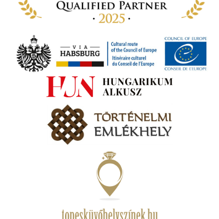
ámok
tva a
amatos
ki
s A
zóló
va:
jes