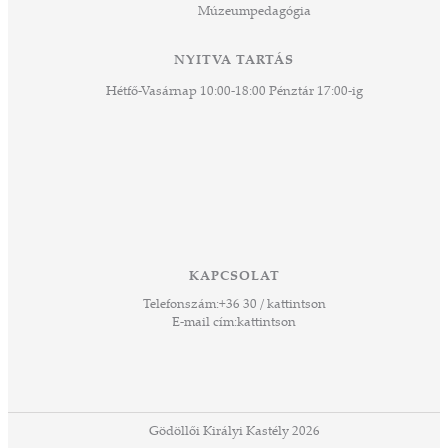
Múzeumpedagógia
 és
k a
ny -
NYITVA TARTÁS
agjai
Hétfő-Vasárnap 10:00-18:00 Pénztár 17:00-ig
esz.
lódó
vesen
hoz,
ető
 Ezek
KAPCSOLAT
űző,
Telefonszám:
+36 30 / kattintson
zeteit
E-mail cím:
kattintson
ezek
ában
or,
 13-
ződés
Gödöllői Királyi Kastély 2026