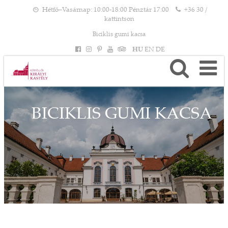
Hétfő–Vasárnap: 10:00-18:00 Pénztár 17:00
+36 30 /
kattintson
Biciklis gumi kacsa
HU
EN
DE
BICIKLIS GUMI KACSA