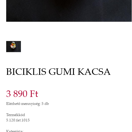
BICIKLIS GUMI KACSA
3 890 Ft
Elérhető mennyiség: 5 db
Termékkód
5.120.fat.1015
Kategória: