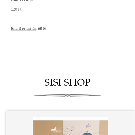
Utánvét díja
420 Ft
Email értesítés
:
60 Ft
SISI SHOP