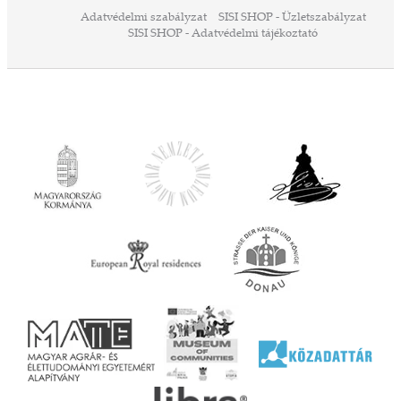
a
Adatvédelmi szabályzat
SISI SHOP - Üzletszabályzat
ó,
SISI SHOP - Adatvédelmi tájékoztató
ációs
tésre
iárd
iárd
z OTP
Agrár
ány
ényen
ell
agy
lyek
l nem
ai
jéhez
ályi
rális
n