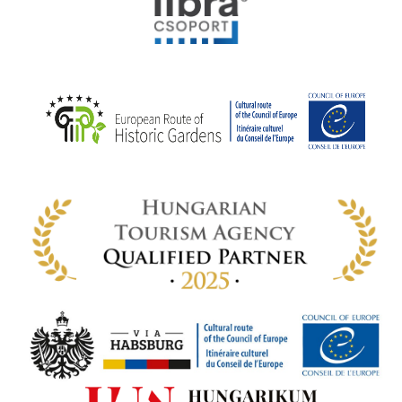
elyi
ly az
k
ödő
rt,
az
rályi
-ben
 míg
ki. A
ámok
tva a
amatos
ki
s A
zóló
va: