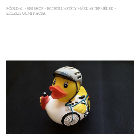
FŐOLDAL
>
SISI SHOP
>
EGYEDI KASTÉLY-MÁRKÁS TERMÉKEK
>
BICIKLIS GUMI KACSA