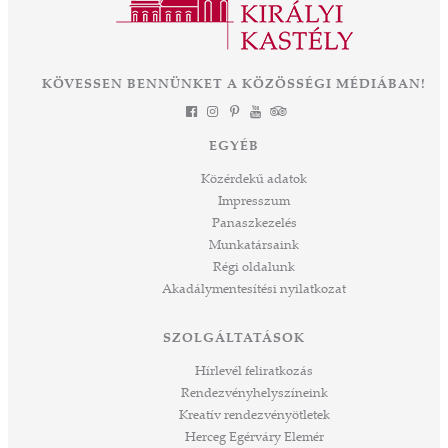
 Az
év múlva végre olyan állapotban láthatjuk ezt
során
a csodát Magyarország szívében, ahogyan
-ban
annak idején Erzsébet királyné, Sisi is
et
KÖVESSEN BENNÜNKET A KÖZÖSSÉGI MÉDIÁBAN!
láthatta. Izgalmas út áll mögöttünk és nem
a
kevésbé izgalmasat kezdünk meg együtt –
jes
múltat őrzünk, megéljük a jelent és a jövőt
dig
EGYÉB
építjük Önökkel Önökért. dr. Ujváry Tamás
ós
ügyvezető igazgató
Közérdekű adatok
mos,
Impresszum
szek
Panaszkezelés
ve
Munkatársaink
ált,
Régi oldalunk
 rész
Akadálymentesítési nyilatkozat
ros
tési
SZOLGÁLTATÁSOK
ozást
áknak
Hírlevél feliratkozás
rű
Rendezvényhelyszíneink
Kreatív rendezvényötletek
sen
Herceg Egérváry Elemér