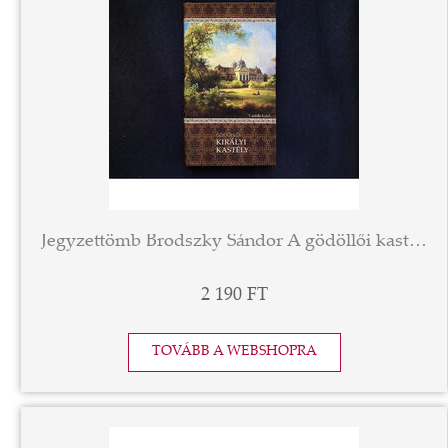
Jegyzettömb Brodszky Sándor A gödöllői kastély című olajfestményével díszítve
2 190 FT
TOVÁBB A WEBSHOPRA