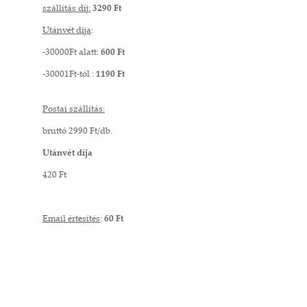
szállítás díj:
3290 Ft
Utánvét díja
:
-30000Ft alatt:
600 Ft
-30001Ft-tól :
1190 Ft
Postai szállítás:
bruttó 2990 Ft/db.
Utánvét díja
420 Ft
Email értesítés
:
60 Ft