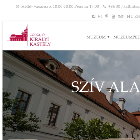
Hétfő–Vasárnap: 10:00-18:00 Pénztár 17:00
+36 30 / kattints
HU
E
MÚZEUM
MÚZEUMPE
SZÍV AL