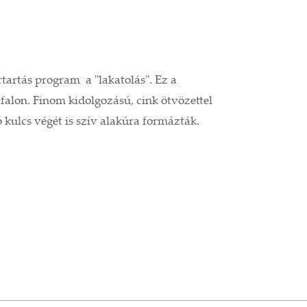
artás program a "lakatolás". Ez a
falon. Finom kidolgozású, cink ötvözettel
ó kulcs végét is szív alakúra formázták.