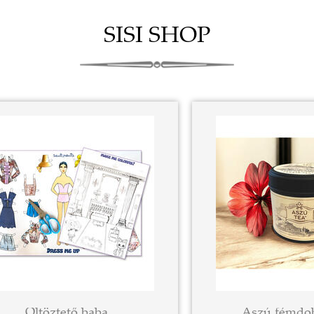
SISI SHOP
Öltöztető baba
Aszú fémdob