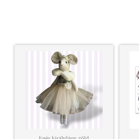
Egér királylány zöld