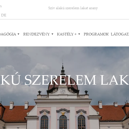
on
Szív alakú szerelem lakat arany
N
DE
DAGÓGIA
RENDEZVÉNY
KASTÉLY +
PROGRAMOK
LÁTOGAT
AKÚ SZERELEM LA