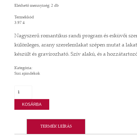
Elérhető mennyiség: 2 db
Termékkód
3.97.4
Nagyszerű romantikus randi program és esküvői szert
különleges, arany szerelemlakat szépen mutat a lakat
készült és gravírozható. Szív alakú, és a hozzátartoz
Kategória:
Sisi ajándékok
KOSÁRBA
TERMÉK LEÍRÁS