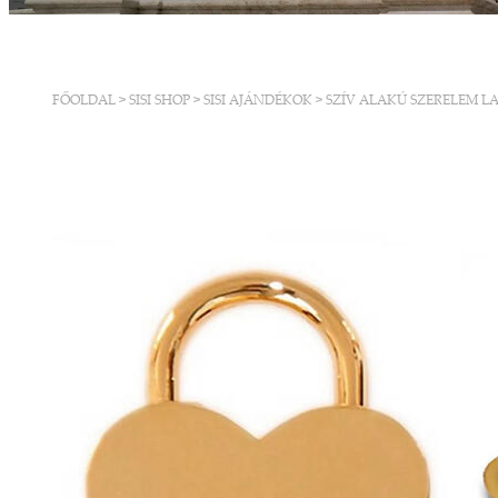
FŐOLDAL
>
SISI SHOP
>
SISI AJÁNDÉKOK
>
SZÍV ALAKÚ SZERELEM L