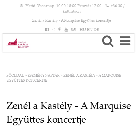
Hétfő–Vasárnap: 10:00-18:00 Pénztár 17:00
+36 30 /
kattintson
Zenél a Kastély - A Marquise Együttes koncertje
HU
EN
DE
FŐOLDAL
>
ESEMÉNYNAPTÁR
>
ZENÉL A KASTÉLY - A MARQUISE
EGYÜTTES KONCERTJE
Zenél a Kastély - A Marquise
Együttes koncertje