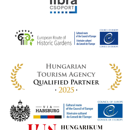
elyi
ly az
k
ödő
rt,
az
rályi
-ben
 míg
ki. A
ámok
tva a
amatos
ki
s A
zóló
va:
jes