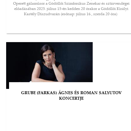
Operett gálaműsor a Gödöllői Szimfonikus Zenekar és sztárvendégei
előadásában 2025. július 15-én kedden 20 órakor a Gödöllői Királyi
Kastély Díszudvarán (esőnap: július 16., szerda 20 óra)
GRUBE (FARKAS) ÁGNES ÉS ROMAN SALYUTOV
KONCERTJE