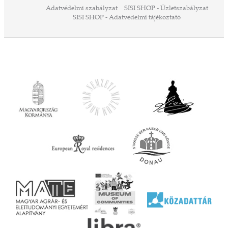
Adatvédelmi szabályzat
SISI SHOP - Üzletszabályzat
ó,
SISI SHOP - Adatvédelmi tájékoztató
ációs
tésre
iárd
iárd
z OTP
Agrár
ány
ényen
ell
agy
lyek
l nem
ai
jéhez
ályi
rális
n