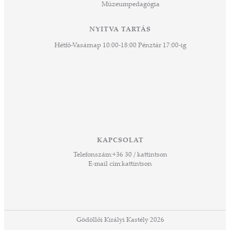
Múzeumpedagógia
 és
k a
ny -
NYITVA TARTÁS
agjai
Hétfő-Vasárnap 10:00-18:00 Pénztár 17:00-ig
esz.
lódó
vesen
hoz,
ető
 Ezek
KAPCSOLAT
űző,
Telefonszám:
+36 30 / kattintson
zeteit
E-mail cím:
kattintson
ezek
ában
or,
 13-
ződés
Gödöllői Királyi Kastély 2026
a