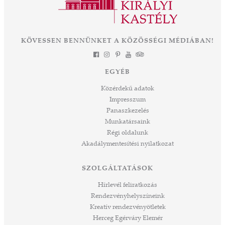
év múlva végre olyan állapotban láthatjuk ezt
során
a csodát Magyarország szívében, ahogyan
-ban
annak idején Erzsébet királyné, Sisi is
et
KÖVESSEN BENNÜNKET A KÖZÖSSÉGI MÉDIÁBAN!
láthatta. Izgalmas út áll mögöttünk és nem
a
kevésbé izgalmasat kezdünk meg együtt –
jes
múltat őrzünk, megéljük a jelent és a jövőt
dig
EGYÉB
építjük Önökkel Önökért. dr. Ujváry Tamás
ós
ügyvezető igazgató
Közérdekű adatok
mos,
Impresszum
szek
Panaszkezelés
ve
Munkatársaink
ált,
Régi oldalunk
 rész
Akadálymentesítési nyilatkozat
ros
tési
SZOLGÁLTATÁSOK
ozást
áknak
Hírlevél feliratkozás
rű
Rendezvényhelyszíneink
Kreatív rendezvényötletek
sen
Herceg Egérváry Elemér