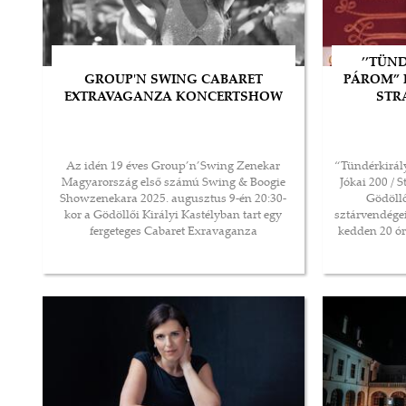
’’TÜN
GROUP'N SWING CABARET
PÁROM” H
EXTRAVAGANZA KONCERTSHOW
STRA
Az idén 19 éves Group’n’Swing Zenekar
“Tündérkirál
Magyarország első számú Swing & Boogie
Jókai 200 / 
Showzenekara 2025. augusztus 9-én 20:30-
Gödöllő
kor a Gödöllői Királyi Kastélyban tart egy
sztárvendégei
fergeteges Cabaret Exravaganza
kedden 20 ór
Koncertshowt!
Díszudvarán 