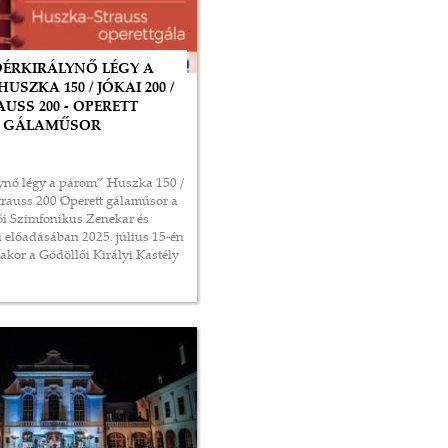
DÉRKIRÁLYNŐ LÉGY A
USZKA 150 / JÓKAI 200 /
USS 200 - OPERETT
GÁLAMŰSOR
ynő légy a párom” Huszka 150 /
Strauss 200 Operett gálaműsor a
i Szimfonikus Zenekar és
 előadásában 2025. július 15-én
akor a Gödöllői Királyi Kastély
(esőnap: július 16., szerda 20
óra)