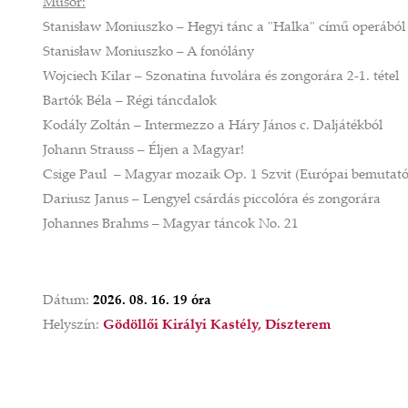
Műsor:
Stanisław Moniuszko – Hegyi tánc a "Halka" című operából
Stanisław Moniuszko – A fonólány
Wojciech Kilar – Szonatina fuvolára és zongorára 2-1. tétel
Bartók Béla – Régi táncdalok
Kodály Zoltán – Intermezzo a Háry János c. Daljátékból
Johann Strauss – Éljen a Magyar!
Csige Paul – Magyar mozaik Op. 1 Szvit (Európai bemutató
Dariusz Janus – Lengyel csárdás piccolóra és zongorára
Johannes Brahms – Magyar táncok No. 21
Dátum:
2026. 08. 16. 19 óra
Helyszín:
Gödöllői Királyi Kastély, Díszterem