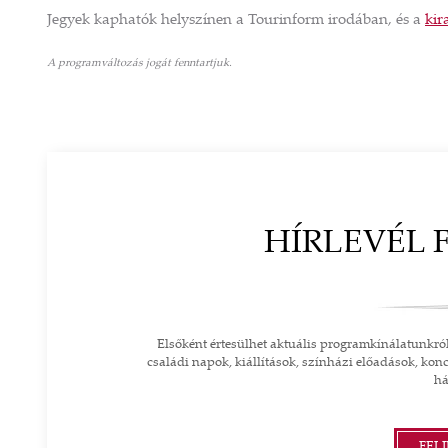
Jegyek kaphatók helyszínen a Tourinform irodában, és a
kir
TIKAI TÁSKA SISI ÉS A
TIDE SZERENC
A programváltozás jogát fenntartjuk.
LŐI KIRÁLYI KASTÉLY
NYAKLÁ
DEKORÁCIÓVAL
5 830 F
4 000 FT
TOVÁBB A SH
TOVÁBB A SHOPRA
HÍRLEVÉL 
Elsőként értesülhet aktuális programkínálatunkró
családi napok, kiállítások, színházi előadások, konc
há
FEL