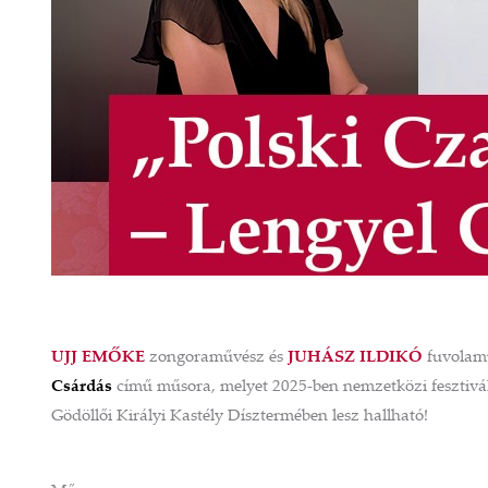
UJJ EMŐKE
zongoraművész és
JUHÁSZ ILDIKÓ
fuvolamű
Csárdás
című műsora, melyet 2025-ben nemzetközi fesztiv
Gödöllői Királyi Kastély Dísztermében lesz hallható!