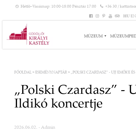
Hétfő–Vasárnap: 10:00-18:00 Pénztár 17:00
+36 30 / kattints
HU
E
MÚZEUM
MÚZEUMPE
FŐOLDAL
>
ESEMÉNYNAPTÁR
>
„POLSKI CZARDASZ” - UJJ EMŐKE É
„Polski Czardasz” - 
Ildikó koncertje
2026.06.02.
- Admin