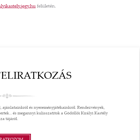
alyikastely.jegy.hu
felületén.
SE PATKÓ
NÉGYSZÖGLETES GYÖNGYÖ
NC
FÜLBEVALÓ
T
21 400 FT
OPRA
TOVÁBB A SHOPRA
FELIRATKOZÁS
l, ajánlatainkról és nyereményjátékainkról. Rendezvények,
ertek... és megannyi kulisszatitok a Gödöllői Királyi Kastély
za tájáról.
IRATKOZOM