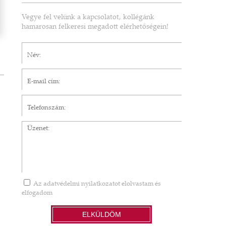
Vegye fel velünk a kapcsolatot, kollégánk
hamarosan felkeresi megadott elérhetőségein!
Név*
E-mail cím*
Telefonszám
Üzenet
Az
adatvédelmi nyilatkozatot
elolvastam és
elfogadom
ELKÜLDÖM