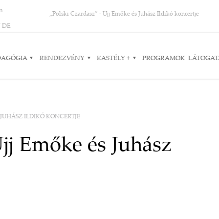
on
„Polski Czardasz” - Ujj Emőke és Juhász Ildikó koncertje
N
DE
DAGÓGIA
RENDEZVÉNY
KASTÉLY +
PROGRAMOK
LÁTOGAT
S JUHÁSZ ILDIKÓ KONCERTJE
Ujj Emőke és Juhász