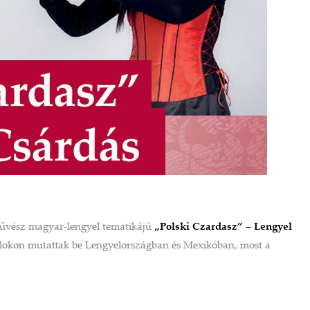
vész magyar-lengyel tematikájú
„Polski Czardasz” – Lengyel
álokon mutattak be Lengyelországban és Mexikóban, most a