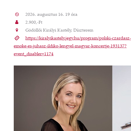
2026. augusztus 16. 19 óra
2.900,-Ft
Gödöllői Királyi Kastély, Díszterem
https://kiralyikastely.jegy.hu/program/polski-czardasz-
emoke-es-juhasz-ildiko-lengyel-magyar-koncertje-193137?
event_disabler=1174