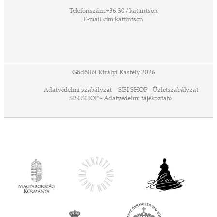
űző,
Telefonszám:
+36 30 / kattintson
zeteit
E-mail cím:
kattintson
ezek
ában
or,
 13-
ződés
Gödöllői Királyi Kastély 2026
a
Adatvédelmi szabályzat
SISI SHOP - Üzletszabályzat
ó,
SISI SHOP - Adatvédelmi tájékoztató
ációs
tésre
iárd
iárd
z OTP
Agrár
ány
ényen
ell
agy