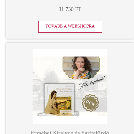
31 730 FT
TOVÁBB A WEBSHOPRA
Erzsébet Királyné és Bártfafürdő