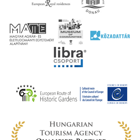
lyek
l nem
ai
jéhez
ályi
rális
n
elyi
ly az
k
ödő
rt,
az
rályi
-ben
 míg
ki. A