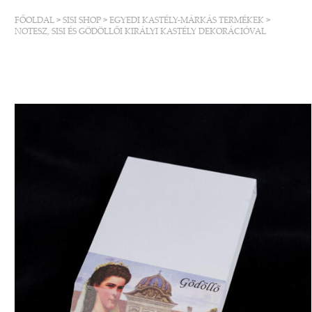
FŐOLDAL
>
SISI SHOP
>
EGYEDI KASTÉLY-MÁRKÁS TERMÉKEK
>
NOTESZ, SISI ÉS GÖDÖLLŐI KIRÁLYI KASTÉLY DEKORÁCIÓVAL