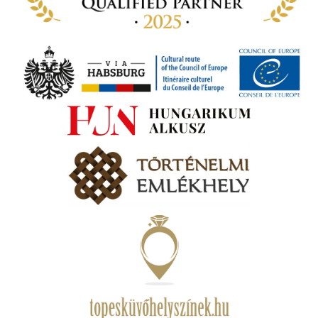
ámok
tva a
amatos
ki
s A
zóló
va:
jes