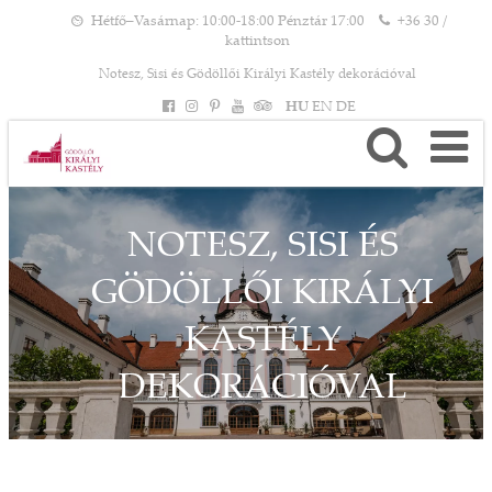
Hétfő–Vasárnap: 10:00-18:00 Pénztár 17:00
+36 30 /
kattintson
Notesz, Sisi és Gödöllői Királyi Kastély dekorációval
HU
EN
DE
NOTESZ, SISI ÉS
GÖDÖLLŐI KIRÁLYI
KASTÉLY
DEKORÁCIÓVAL