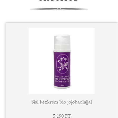
Sisi kézkrém bio jojobaolajjal
5 190 FT