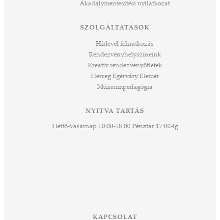
Akadálymentesítési nyilatkozat
ros
tési
SZOLGÁLTATÁSOK
ozást
áknak
Hírlevél feliratkozás
rű
Rendezvényhelyszíneink
Kreatív rendezvényötletek
sen
Herceg Egérváry Elemér
Múzeumpedagógia
 és
k a
ny -
NYITVA TARTÁS
agjai
Hétfő-Vasárnap 10:00-18:00 Pénztár 17:00-ig
esz.
lódó
vesen
hoz,
ető
 Ezek
KAPCSOLAT