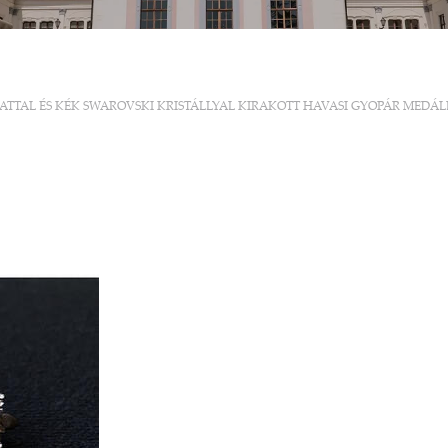
TAL ÉS KÉK SWAROVSKI KRISTÁLLYAL KIRAKOTT HAVASI GYOPÁR MEDÁL