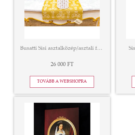
Busatti Sisi asztalközép/asztali futó 40x90 cm, díszdobozban
Si
26 000 FT
TOVÁBB A WEBSHOPRA