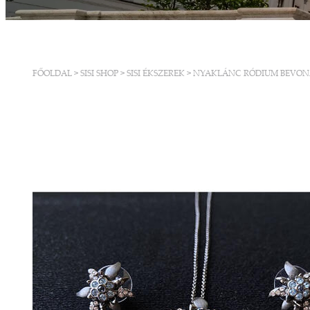
FŐOLDAL
>
SISI SHOP
>
SISI ÉKSZEREK
>
NYAKLÁNC RÓDIUM BEVONAT