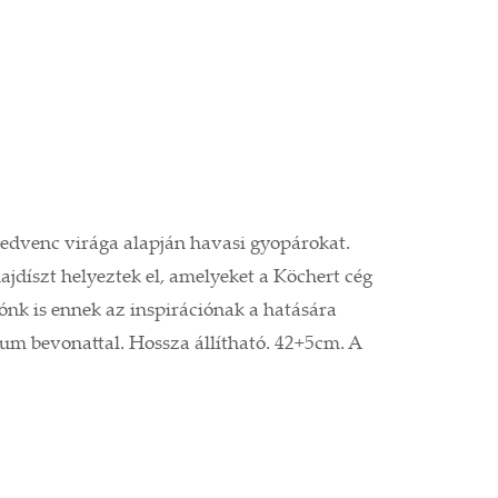
 kedvenc virága alapján havasi gyopárokat.
jdíszt helyeztek el, amelyeket a Köchert cég
iónk is ennek az inspirációnak a hatására
ium bevonattal. Hossza állítható. 42+5cm. A