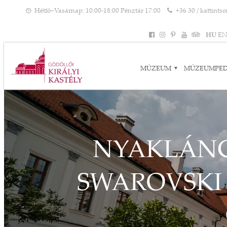
Hétfő–Vasárnap: 10:00-18:00 Pénztár 17:00
+36 30 / kattints
HU
E
MÚZEUM
MÚZEUMPE
NYAKLÁNC
SWAROVSKI 