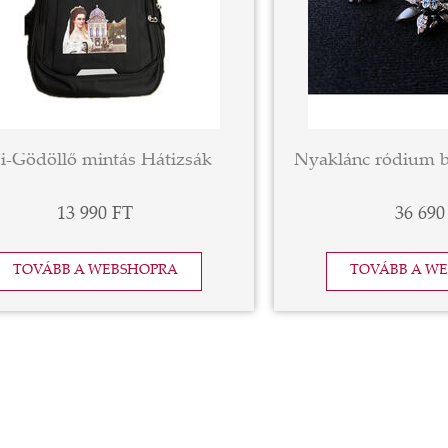
si-Gödöllő mintás Hátizsák
13 990 FT
36 690
TOVÁBB A WEBSHOPRA
TOVÁBB A W