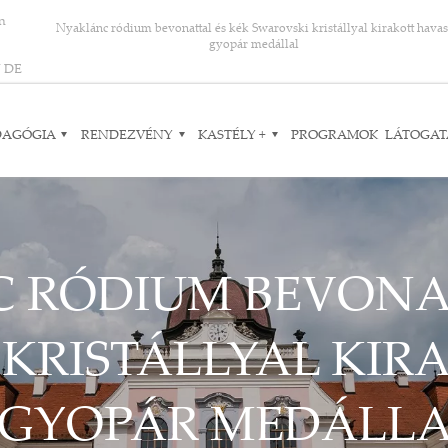
on
Nyaklánc ródium bevonattal és kék Swarovski kristállyal kirakott havas
gyopár medállal
N
DE
DAGÓGIA
RENDEZVÉNY
KASTÉLY +
PROGRAMOK
LÁTOGAT
 RÓDIUM BEVONAT
KRISTÁLLYAL KIR
GYOPÁR MEDÁLL