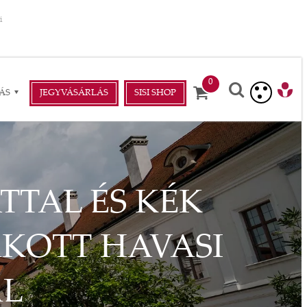
i
ÁS
JEGYVÁSÁRLÁS
SISI SHOP
TAL ÉS KÉK
AKOTT HAVASI
AL