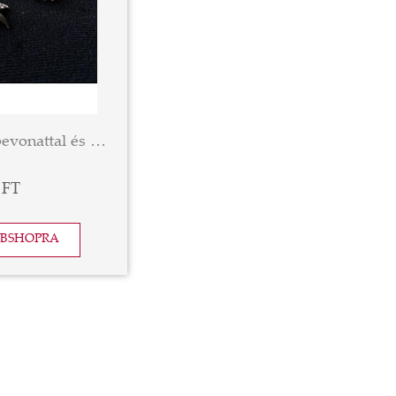
Nyaklánc ródium bevonattal és kék Swarovski kristállyal kirakott havasi gyopár medállal
 FT
EBSHOPRA