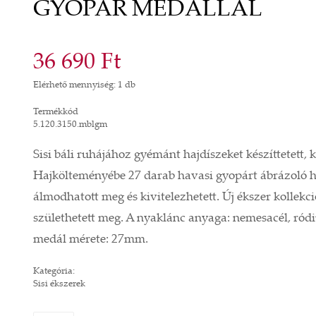
GYOPÁR MEDÁLLAL
36 690 Ft
Elérhető mennyiség: 1 db
Termékkód
5.120.3150.mblgm
Sisi báli ruhájához gyémánt hajdíszeket készíttetett,
Hajkölteményébe 27 darab havasi gyopárt ábrázoló ha
álmodhatott meg és kivitelezhetett. Új ékszer kollekc
születhetett meg. A nyaklánc anyaga: nemesacél, ród
medál mérete: 27mm.
Kategória:
Sisi ékszerek