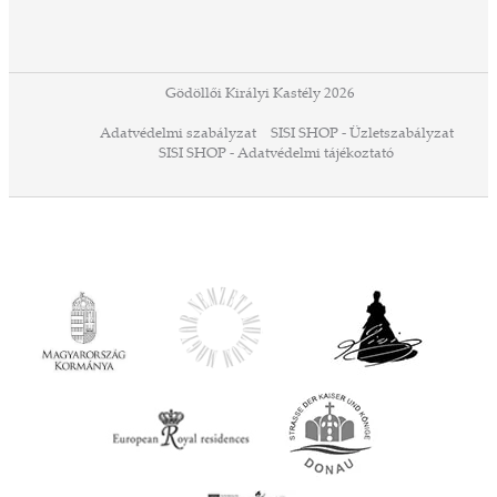
ában
or,
 13-
ződés
Gödöllői Királyi Kastély 2026
a
Adatvédelmi szabályzat
SISI SHOP - Üzletszabályzat
ó,
SISI SHOP - Adatvédelmi tájékoztató
ációs
tésre
iárd
iárd
z OTP
Agrár
ány
ényen
ell
agy
lyek
l nem