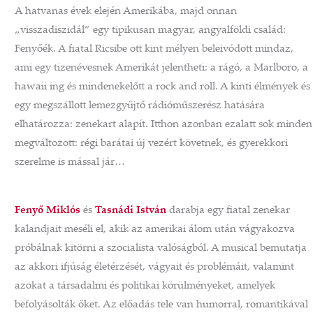
A hatvanas évek elején Amerikába, majd onnan
„visszadiszidál” egy tipikusan magyar, angyalföldi család:
Fenyőék. A fiatal Ricsibe ott kint mélyen beleivódott mindaz,
ami egy tizenévesnek Amerikát jelentheti: a rágó, a Marlboro, a
hawaii ing és mindenekelőtt a rock and roll. A kinti élmények és
egy megszállott lemezgyűjtő rádióműszerész hatására
elhatározza: zenekart alapít. Itthon azonban ezalatt sok minden
megváltozott: régi barátai új vezért követnek, és gyerekkori
szerelme is mással jár…
Fenyő Miklós
és
Tasnádi István
darabja egy fiatal zenekar
kalandjait meséli el, akik az amerikai álom után vágyakozva
próbálnak kitörni a szocialista valóságból. A musical bemutatja
az akkori ifjúság életérzését, vágyait és problémáit, valamint
azokat a társadalmi és politikai körülményeket, amelyek
befolyásolták őket. Az előadás tele van humorral, romantikával