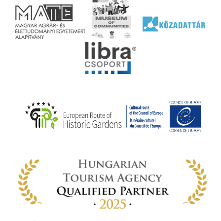
ai
jéhez
ályi
rális
n
elyi
ly az
k
ödő
rt,
az
rályi
-ben
 míg
ki. A
ámok
tva a
amatos