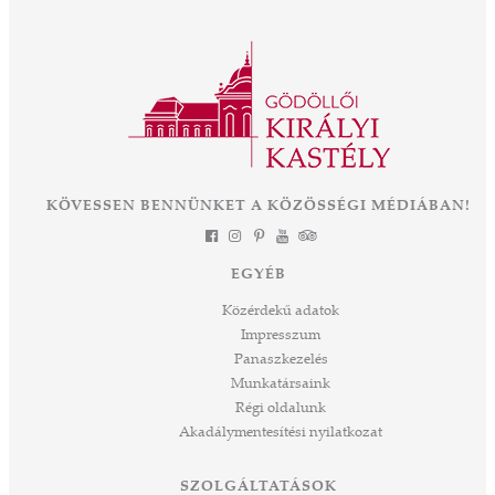
nyit a közel 300 éves épület és park életében.
ályné,
Az OTP Bank és Magyarország
 az
Kormányának támogatásával elkezdődik az
ként
eddigi legnagyobb léptékű felújítás és
mák a
fejlesztés, melynek eredményeként néhány
 Az
év múlva végre olyan állapotban láthatjuk ezt
során
a csodát Magyarország szívében, ahogyan
-ban
annak idején Erzsébet királyné, Sisi is
et
KÖVESSEN BENNÜNKET A KÖZÖSSÉGI MÉDIÁBAN!
láthatta. Izgalmas út áll mögöttünk és nem
a
kevésbé izgalmasat kezdünk meg együtt –
jes
múltat őrzünk, megéljük a jelent és a jövőt
dig
EGYÉB
építjük Önökkel Önökért. dr. Ujváry Tamás
ós
ügyvezető igazgató
Közérdekű adatok
mos,
Impresszum
szek
Panaszkezelés
ve
Munkatársaink
ált,
Régi oldalunk
 rész
Akadálymentesítési nyilatkozat
ros
tési
SZOLGÁLTATÁSOK
ozást