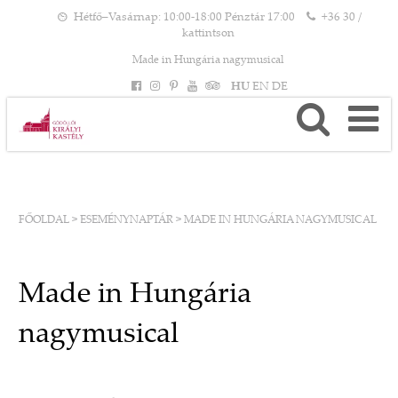
Hétfő–Vasárnap: 10:00-18:00 Pénztár 17:00
+36 30 /
kattintson
Made in Hungária nagymusical
HU
EN
DE
FŐOLDAL
>
ESEMÉNYNAPTÁR
>
MADE IN HUNGÁRIA NAGYMUSICAL
Made in Hungária
nagymusical