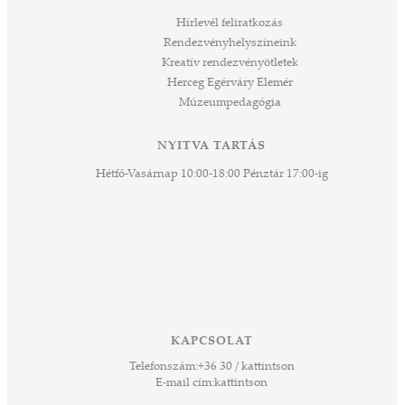
áknak
Hírlevél feliratkozás
rű
Rendezvényhelyszíneink
Kreatív rendezvényötletek
sen
Herceg Egérváry Elemér
Múzeumpedagógia
 és
k a
ny -
NYITVA TARTÁS
agjai
Hétfő-Vasárnap 10:00-18:00 Pénztár 17:00-ig
esz.
lódó
vesen
hoz,
ető
 Ezek
KAPCSOLAT
űző,
Telefonszám:
+36 30 / kattintson
zeteit
E-mail cím:
kattintson
ezek