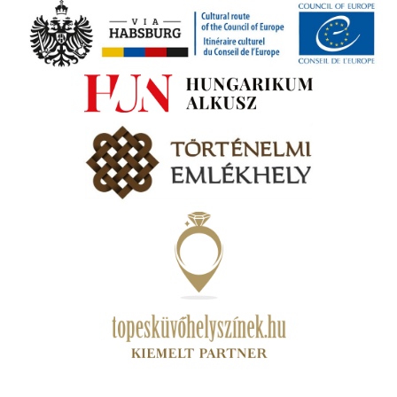
ki
s A
zóló
va:
jes