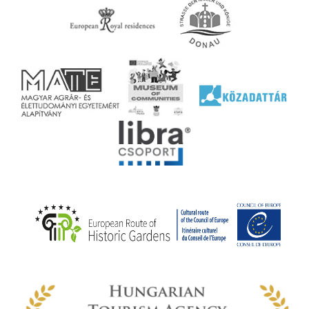
agy
lyek
l nem
ai
jéhez
ályi
rális
n
elyi
ly az
k
ödő
rt,
az
rályi
-ben
 míg