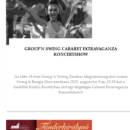
GROUP'N SWING CABARET EXTRAVAGANZA
KONCERTSHOW
Az idén 19 éves Group’n’Swing Zenekar Magyarország első számú
Swing & Boogie Showzenekara 2025. augusztus 9-én 20:30-kor a
Gödöllői Királyi Kastélyban tart egy fergeteges Cabaret Exravaganza
Koncertshowt!