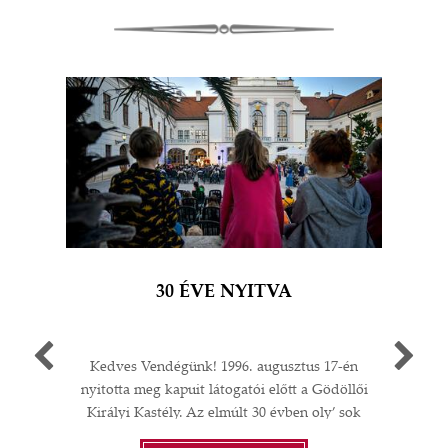
30 ÉVE NYITVA
Kedves Vendégünk! 1996. augusztus 17-én
Egy 
nyitotta meg kapuit látogatói előtt a Gödöllői
múlt
Királyi Kastély. Az elmúlt 30 évben oly’ sok
A G
I
minden történt: felújítások;
jub