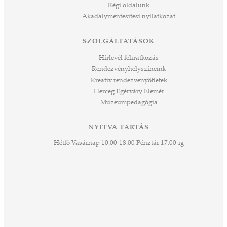
Régi oldalunk
 rész
Akadálymentesítési nyilatkozat
ros
tési
SZOLGÁLTATÁSOK
ozást
áknak
Hírlevél feliratkozás
rű
Rendezvényhelyszíneink
Kreatív rendezvényötletek
sen
Herceg Egérváry Elemér
Múzeumpedagógia
 és
k a
ny -
NYITVA TARTÁS
agjai
Hétfő-Vasárnap 10:00-18:00 Pénztár 17:00-ig
esz.
lódó
vesen
hoz,
ető