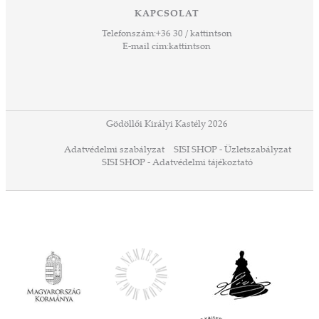
 Ezek
KAPCSOLAT
űző,
Telefonszám:
+36 30 / kattintson
zeteit
E-mail cím:
kattintson
ezek
ában
or,
 13-
ződés
Gödöllői Királyi Kastély 2026
a
Adatvédelmi szabályzat
SISI SHOP - Üzletszabályzat
ó,
SISI SHOP - Adatvédelmi tájékoztató
ációs
tésre
iárd
iárd
z OTP
Agrár
ány
ényen
ell