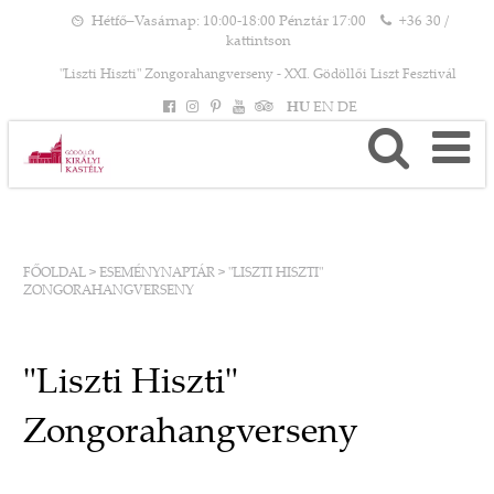
Hétfő–Vasárnap: 10:00-18:00 Pénztár 17:00
+36 30 /
kattintson
"Liszti Hiszti" Zongorahangverseny - XXI. Gödöllői Liszt Fesztivál
HU
EN
DE
FŐOLDAL
>
ESEMÉNYNAPTÁR
>
"LISZTI HISZTI"
ZONGORAHANGVERSENY
"Liszti Hiszti"
Zongorahangverseny