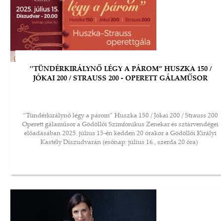
’’TÜNDÉRKIRÁLYNŐ LÉGY A PÁROM” HUSZKA 150 /
JÓKAI 200 / STRAUSS 200 - OPERETT GÁLAMŰSOR
“Tündérkirálynő légy a párom” Huszka 150 / Jókai 200 / Strauss 200
Operett gálaműsor a Gödöllői Szimfonikus Zenekar és sztárvendégei
előadásában 2025. július 15-én kedden 20 órakor a Gödöllői Királyi
Kastély Díszudvarán (esőnap: július 16., szerda 20 óra)