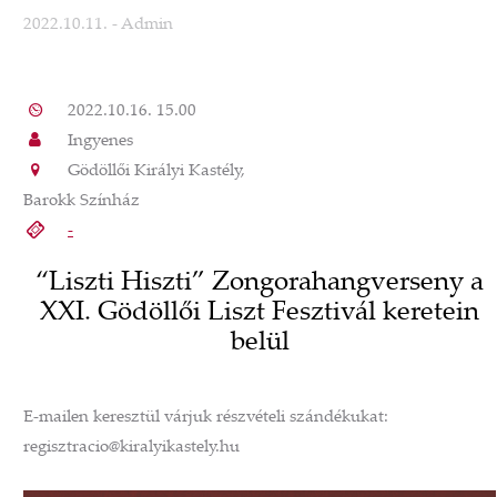
2022.10.11.
- Admin
2022.10.16. 15.00
Ingyenes
Gödöllői Királyi Kastély,
Barokk Színház
-
“Liszti Hiszti” Zongorahangverseny a
XXI. Gödöllői Liszt Fesztivál keretein
belül
E-mailen keresztül várjuk részvételi szándékukat:
regisztracio@kiralyikastely.hu