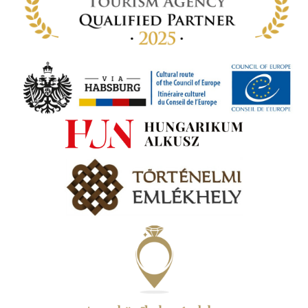
ki. A
ámok
tva a
amatos
ki
s A
zóló
va:
jes