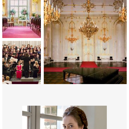
06.
MOLIÉRE: TARTUFFE
rális
n
MOLIÉRE: TARTUFFE
SZEPTEMBER
elyi
ly az
k
13.
ödő
MOLIÉRE: TARTUFFE
MOLIÉRE: TARTUFFE
SZEPTEMBER
rt,
az
16.
rályi
KONCZ ZSUZSA KONCERT ||
-ben
GÖDÖLLŐ
 míg
SZEPTEMBER
Koncz Zsuzsa koncert || GÖDÖLLŐ
ki. A
ámok
20.
tva a
MOLIÉRE: TARTUFFE
amatos
ki
MOLIÉRE: TARTUFFE
SZEPTEMBER
s A
zóló