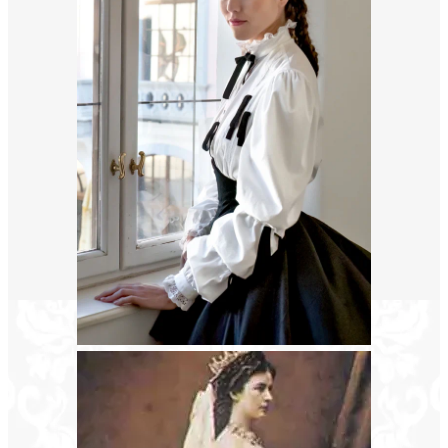
va:
08.
jes
MOLIÉRE: TARTUFFE
MOLIÉRE: TARTUFFE
OKTÓBER
30.
MOLIÉRE: TARTUFFE
MOLIÉRE: TARTUFFE
OKTÓBER
22.
KOVÁCS KATI ÉS ZENEKARÁNAK
KONCERTJE || GÖDÖLLŐ
NOVEMBER
Kovács Kati és zenekarának koncertje ||
GÖDÖLLŐ