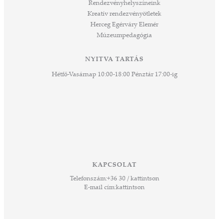
Rendezvényhelyszíneink
Kreatív rendezvényötletek
Herceg Egérváry Elemér
Múzeumpedagógia
NYITVA TARTÁS
Hétfő-Vasárnap 10:00-18:00 Pénztár 17:00-ig
KAPCSOLAT
Telefonszám:
+36 30 / kattintson
E-mail cím:
kattintson