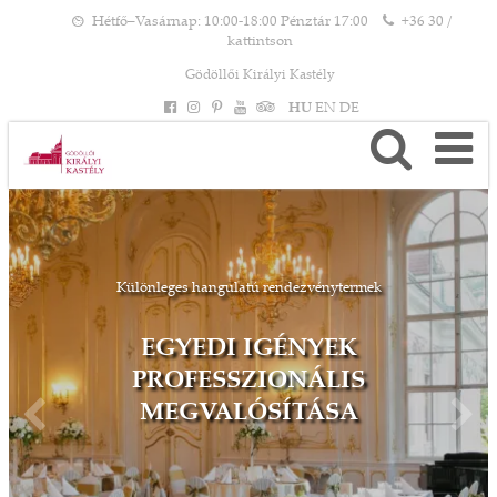
Hétfő–Vasárnap: 10:00-18:00 Pénztár 17:00
+36 30 /
kattintson
Gödöllői Királyi Kastély
HU
EN
DE
Különleges hangulatú rendezvénytermek
EGYEDI IGÉNYEK
PROFESSZIONÁLIS
MEGVALÓSÍTÁSA