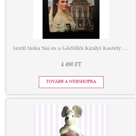
Textil táska Sisi és a Gödöllői Királyi Kastély képével díszítve
4 490 FT
TOVÁBB A WEBSHOPRA