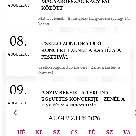
MAGYARORSZÁG NAGY FÁI
eddigi legnagyobb léptékű felújítás és
mák a
AUGUSZTUS
KÖZÖTT
fejlesztés, melynek eredményeként néhány
 Az
év múlva végre olyan állapotban láthatjuk ezt
Matuzsálemek – Barangolás Magyarország nagy fái
során
között
a csodát Magyarország szívében, ahogyan
-ban
annak idején Erzsébet királyné, Sisi is
et
08.
láthatta. Izgalmas út áll mögöttünk és nem
a
CSELLÓ-ZONGORA DUÓ
kevésbé izgalmasat kezdünk meg együtt –
jes
KONCERT | ZENÉL A KASTÉLY A
múltat őrzünk, megéljük a jelent és a jövőt
dig
AUGUSZTUS
FESZTIVÁL
építjük Önökkel Önökért. dr. Ujváry Tamás
ós
ügyvezető igazgató
Cselló-zongora duó koncert | Zenél a kastély a
mos,
fesztivál
szek
ve
09.
ált,
A SZÍV BÉKÉJE - A TERCINA
 rész
EGYÜTTES KONCERTJE | ZENÉL A
ros
AUGUSZTUS
KASTÉLY A FESZTIVÁL
tési
A szív békéje - A Tercina Együttes koncertje | Zenél
ozást
AUGUSZTUS
2026
a kastély a fesztivál
áknak
rű
HÉ
KE
SZ
CS
PÉ
SZ
VA