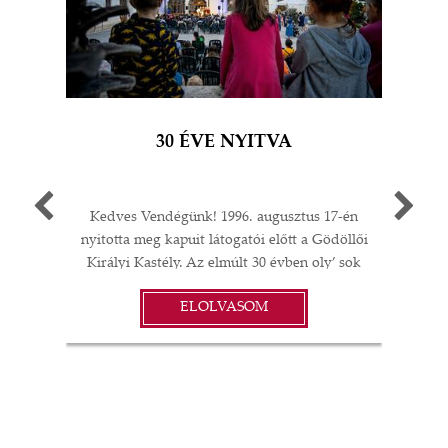
30 ÉVE NYITVA
Kedves Vendégünk! 1996. augusztus 17-én
Egy 
nyitotta meg kapuit látogatói előtt a Gödöllői
múlt
Királyi Kastély. Az elmúlt 30 évben oly’ sok
A G
I
minden történt: felújítások;
jub
ELOLVASOM
műtárgyvásárlások; időszaki kiállítások a
ü
S
kastélyban, Magyarországon és külföldön;
év
koncertek és színházi előadások; esküvők,
vacsorák, diplomáciai rendezvények… A
örö
gödöllői Grassalkovich Kastélyegyüttes
évv
minden elemében a magyar kultúra,
Ne
 és
művészet, szellemiség és annak vonzerejéből
elő