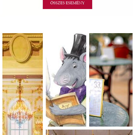
ÖSSZES ESEMÉNY
13.
ződés
SÉTÁLÓSZÍNHÁZ RÓMEÓVAL ÉS
a
JÚLIÁVAL | A SCENE MŰHELY
ó,
AUGUSZTUS
ELŐADÁSA
ációs
Sétálószínház Rómeóval És Júliával | A Scene
tésre
Műhely előadása
iárd
16.
iárd
„POLSKI CZARDASZ” - UJJ EMŐKE
z OTP
ÉS JUHÁSZ ILDIKÓ KONCERTJE
Agrár
AUGUSZTUS
„Polski Czardasz” - Ujj Emőke és Juhász Ildikó
ány
koncertje
ényen
ell
28.
agy
MÚLTBÓL ÉPÍTETT JÖVŐ
lyek
l nem
Múltból épített jövő
AUGUSZTUS
ai
jéhez
ályi