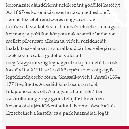
koronázási ajándékként nekik szánt gödöllői kastélyt.
Az 1867-es koronázási szertartáson tett esküje I.
Ferenc Józsefet rendszeres magyarországi
tartózkodásra kötelezte. Ennek értelmében a magyar
kormány a politikai központnak számító budai vár
mellett pihenésre alkalmas, vidéki rezidenciák
kialakításával akart az uralkodópár kedvébe járni.
Ezek közül csak a gödöllői valósult
meg.Magyarország legnagyobb alapterületű barokk
kastélyát a XVIII. század közepén az ország egyik
legtekintélyesebb főura, Grassalkovich I. Antal (1694-
1771) építtette. A család kihalása után több
tulajdonosa is volt. A magyar állam 1867-ben
vásárolta meg, s egy gyors felújítást követően
koronázási ajándékként adta I. Ferenc Józsefnek és
Erzsébetnek a kastély és a park használati jogát.