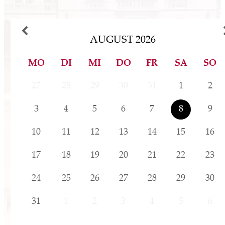
Besuchererlebnisses. Die Initiative dient
sowohl dem Komfort der Reisenden als auch
der Steigerung der Wettbewerbsfähigkeit
AUGUST
2026
inländischer Tourismusattraktionen.
MO
DI
MI
DO
FR
SA
SO
27
28
29
30
31
1
2
3
4
5
6
7
8
9
10
11
12
13
14
15
16
17
18
19
20
21
22
23
24
25
26
27
28
29
30
31
1
2
3
4
5
6