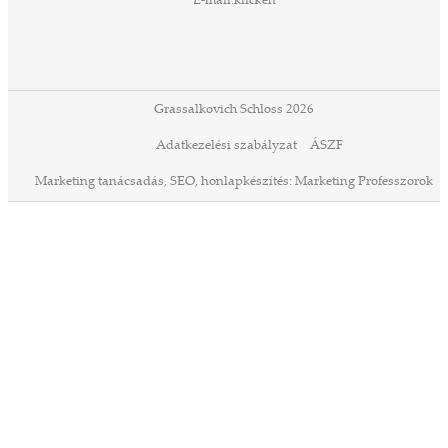
E-mail:
klicken
Grassalkovich Schloss 2026
Adatkezelési szabályzat
ÁSZF
Marketing tanácsadás,
SEO,
honlapkészítés:
Marketing Professzorok