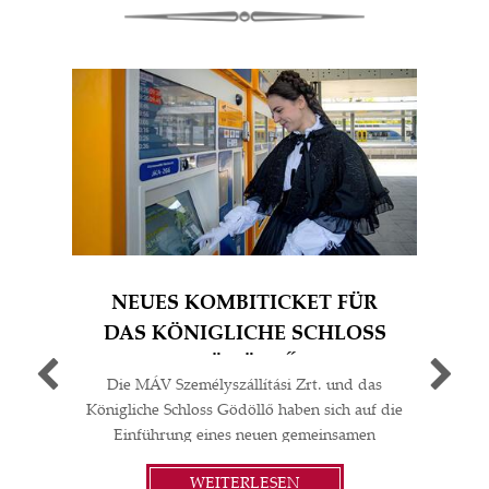
NEUES KOMBITICKET FÜR
S
DAS KÖNIGLICHE SCHLOSS
GÖDÖLLŐ
Die MÁV Személyszállítási Zrt. und das
Ich 
Königliche Schloss Gödöllő haben sich auf die
M
Einführung eines neuen gemeinsamen
ET
touristischen Produkts geeinigt. Auf
pra
WEITERLESEN
Grundlage der Absichtserklärung der beiden
und 