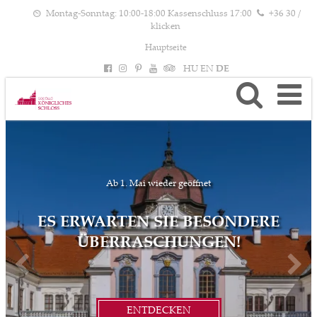
Montag-Sonntag: 10:00-18:00 Kassenschluss 17:00
+36 30 /
klicken
Hauptseite
HU
EN
DE
Ab 1. Mai wieder geöffnet
ES ERWARTEN SIE BESONDERE
ÜBERRASCHUNGEN!
ENTDECKEN