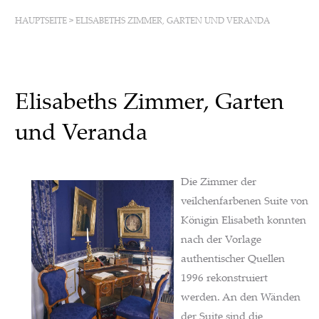
HAUPTSEITE
>
ELISABETHS ZIMMER, GARTEN UND VERANDA
Elisabeths Zimmer, Garten
und Veranda
Die Zimmer der
veilchenfarbenen Suite von
Königin Elisabeth konnten
nach der Vorlage
authentischer Quellen
1996 rekonstruiert
werden. An den Wänden
der Suite sind die