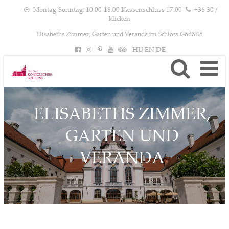
Montag-Sonntag: 10:00-18:00 Kassenschluss 17:00
+36 30 /
klicken
Elisabeths Zimmer, Garten und Veranda im Schloss Gödöllő
HU
EN
DE
ELISABETHS ZIMMER,
GARTEN UND
VERANDA