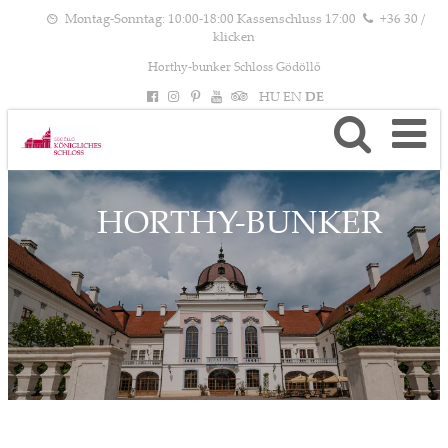
Montag-Sonntag: 10:00-18:00 Kassenschluss 17:00
+36 30 /
klicken
Horthy-bunker Schloss Gödöllő
HU
EN
DE
HORTHY-BUNKER