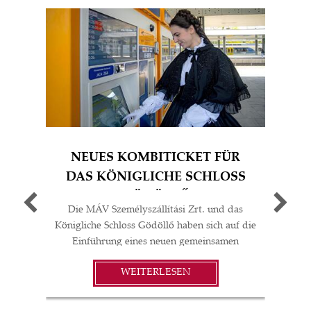
NEUES KOMBITICKET FÜR
S
DAS KÖNIGLICHE SCHLOSS
GÖDÖLLŐ
Die MÁV Személyszállítási Zrt. und das
Ich 
Königliche Schloss Gödöllő haben sich auf die
M
Einführung eines neuen gemeinsamen
ET
touristischen Produkts geeinigt. Auf
pra
WEITERLESEN
Grundlage der Absichtserklärung der beiden
und 
Parteien wird künftig ein Kombiticket den
erf
Besuchern dabei helfen, das Schloss einfach
wi