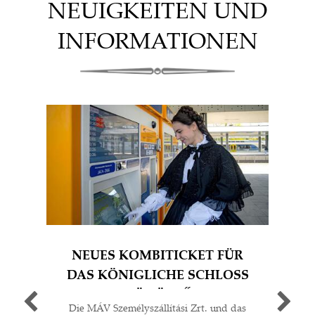
NEUIGKEITEN UND
INFORMATIONEN
NEUES KOMBITICKET FÜR
S
DAS KÖNIGLICHE SCHLOSS
GÖDÖLLŐ
Die MÁV Személyszállítási Zrt. und das
Ich 