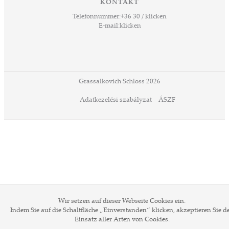
KONTAKT
Forint kosten. Ziel der langfristigen
Telefonnummer:
+36 30 / klicken
Zusammenarbeit ist die Integration von
E-mail:
klicken
touristischen und Verkehrsdienstleistungen
sowie die umfassende Verbesserung des
Besuchererlebnisses. Die Initiative dient
sowohl dem Komfort der Reisenden als auch
der Steigerung der Wettbewerbsfähigkeit
Grassalkovich Schloss 2026
inländischer Tourismusattraktionen.
Adatkezelési szabályzat
ÁSZF
Wir setzen auf dieser Webseite Cookies ein.
Indem Sie auf die Schaltfläche „Einverstanden“ klicken, akzeptieren Sie d
Einsatz aller Arten von Cookies.