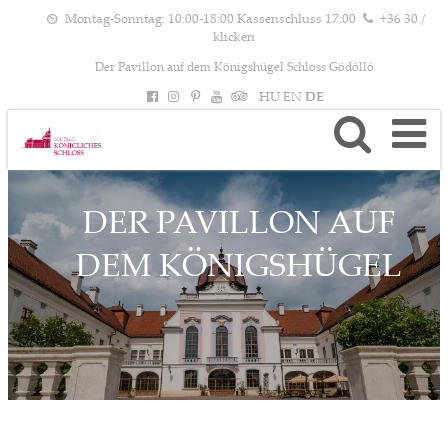
Montag-Sonntag: 10:00-18:00 Kassenschluss 17:00
+36 30 /
klicken
Der Pavillon auf dem Königshügel Schloss Gödöllő
HU
EN
DE
DER PAVILLON AUF
DEM KÖNIGSHÜGEL