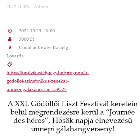
2022.10.06.
- Admin
2022.10.23. 19.00
3000 Ft
Gödöllői Királyi Kastély,
Lovarda
https://kiralyikastely.jegy.hu/program/a-
godolloi-szimfonikus-zenekar-
unnepi-galakoncertje-139527
A XXI. Gödöllői Liszt Fesztivál keretein
belül megrendezésre kerül a “Journée
des héros”, Hősök napja elnevezésű
ünnepi gálahangverseny!