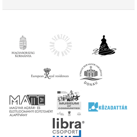
ációs
tésre
iárd
iárd
z OTP
Agrár
ány
ényen
ell
agy
lyek
l nem
ai
jéhez
ályi
rális
n
elyi
ly az