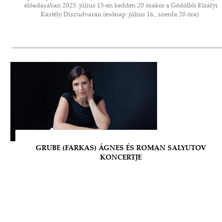
előadásában 2025. július 15-én kedden 20 órakor a Gödöllői Királyi
Kastély Díszudvarán (esőnap: július 16., szerda 20 óra)
GRUBE (FARKAS) ÁGNES ÉS ROMAN SALYUTOV
KONCERTJE