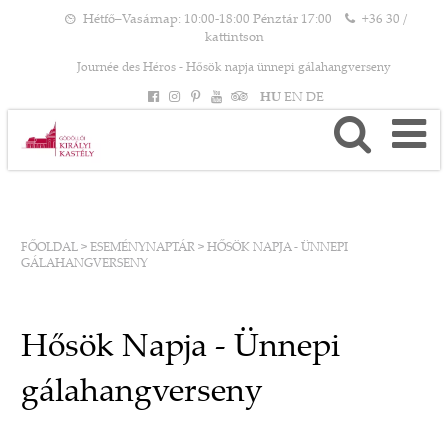
Hétfő–Vasárnap: 10:00-18:00 Pénztár 17:00
+36 30 /
kattintson
Journée des Héros - Hősök napja ünnepi gálahangverseny
HU
EN
DE
FŐOLDAL
>
ESEMÉNYNAPTÁR
>
HŐSÖK NAPJA - ÜNNEPI
GÁLAHANGVERSENY
Hősök Napja - Ünnepi
gálahangverseny