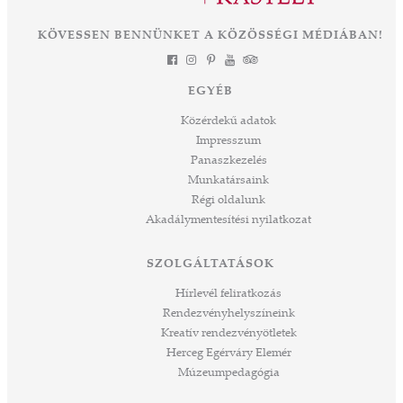
-ban
annak idején Erzsébet királyné, Sisi is
et
KÖVESSEN BENNÜNKET A KÖZÖSSÉGI MÉDIÁBAN!
láthatta. Izgalmas út áll mögöttünk és nem
a
kevésbé izgalmasat kezdünk meg együtt –
jes
múltat őrzünk, megéljük a jelent és a jövőt
dig
EGYÉB
építjük Önökkel Önökért. dr. Ujváry Tamás
ós
ügyvezető igazgató
Közérdekű adatok
mos,
Impresszum
szek
Panaszkezelés
ve
Munkatársaink
ált,
Régi oldalunk
 rész
Akadálymentesítési nyilatkozat
ros
tési
SZOLGÁLTATÁSOK
ozást
áknak
Hírlevél feliratkozás
rű
Rendezvényhelyszíneink
Kreatív rendezvényötletek
sen
Herceg Egérváry Elemér
Múzeumpedagógia
 és
k a