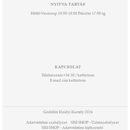
ny -
NYITVA TARTÁS
agjai
Hétfő-Vasárnap 10:00-18:00 Pénztár 17:00-ig
esz.
lódó
vesen
hoz,
ető
 Ezek
KAPCSOLAT
űző,
Telefonszám:
+36 30 / kattintson
zeteit
E-mail cím:
kattintson
ezek
ában
or,
 13-
ződés
Gödöllői Királyi Kastély 2026
a
Adatvédelmi szabályzat
SISI SHOP - Üzletszabályzat
ó,
SISI SHOP - Adatvédelmi tájékoztató