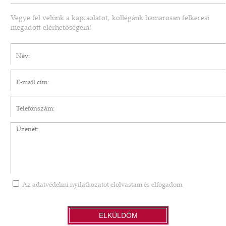
Vegye fel velünk a kapcsolatot, kollégánk hamarosan felkeresi
megadott elérhetőségein!
Név*
E-mail cím*
Telefonszám
Üzenet
Az
adatvédelmi nyilatkozatot
elolvastam és elfogadom
ELKÜLDÖM