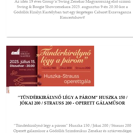
Az idén 19 éves Group’n’Swing Zenekar Magyarország első számú
Swing & Boogie Showzenekara 2025. augusztus 9-én 20:30-kor a
Gödöllői Királyi Kastélyban tart egy fergeteges Cabaret Exravaganza
Koncertshowt!
’’TÜNDÉRKIRÁLYNŐ LÉGY A PÁROM” HUSZKA 150 /
JÓKAI 200 / STRAUSS 200 - OPERETT GÁLAMŰSOR
“Tündérkirálynő légy a párom” Huszka 150 / Jókai 200 / Strauss 200
Operett gálaműsor a Gödöllői Szimfonikus Zenekar és sztárvendégei