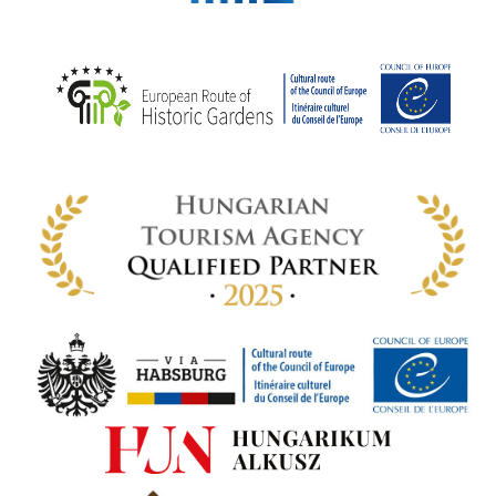
k
ödő
rt,
az
rályi
-ben
 míg
ki. A
ámok
tva a
amatos
ki
s A
zóló
va:
jes