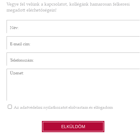
Vegye fel velünk a kapcsolatot, kollégánk hamarosan felkeresi
megadott elérhetőségein!
Név*
E-mail cím*
Telefonszám
Üzenet
Az
adatvédelmi nyilatkozatot
elolvastam és elfogadom
ELKÜLDÖM