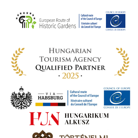
ödő
rt,
az
rályi
-ben
 míg
ki. A
ámok
tva a
amatos
ki
s A
zóló
va:
jes