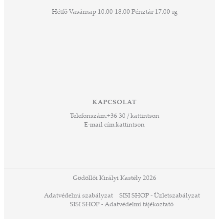
agjai
Hétfő-Vasárnap 10:00-18:00 Pénztár 17:00-ig
esz.
lódó
vesen
hoz,
ető
 Ezek
KAPCSOLAT
űző,
Telefonszám:
+36 30 / kattintson
zeteit
E-mail cím:
kattintson
ezek
ában
or,
 13-
ződés
Gödöllői Királyi Kastély 2026
a
Adatvédelmi szabályzat
SISI SHOP - Üzletszabályzat
ó,
SISI SHOP - Adatvédelmi tájékoztató
ációs