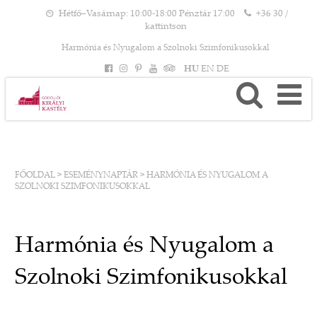
Hétfő–Vasárnap: 10:00-18:00 Pénztár 17:00
+36 30 /
kattintson
Harmónia és Nyugalom a Szolnoki Szimfonikusokkal
HU
EN
DE
FŐOLDAL
>
ESEMÉNYNAPTÁR
>
HARMÓNIA ÉS NYUGALOM A
SZOLNOKI SZIMFONIKUSOKKAL
Harmónia és Nyugalom a
Szolnoki Szimfonikusokkal