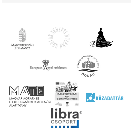
tésre
iárd
iárd
z OTP
Agrár
ány
ényen
ell
agy
lyek
l nem
ai
jéhez
ályi
rális
n
elyi
ly az
k