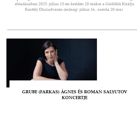
előadásában 2025. július 15-én kedden 20 órakor a Gödöllői Királyi
Kastély Díszudvarán (esőnap: július 16., szerda 20 óra)
GRUBE (FARKAS) ÁGNES ÉS ROMAN SALYUTOV
KONCERTJE