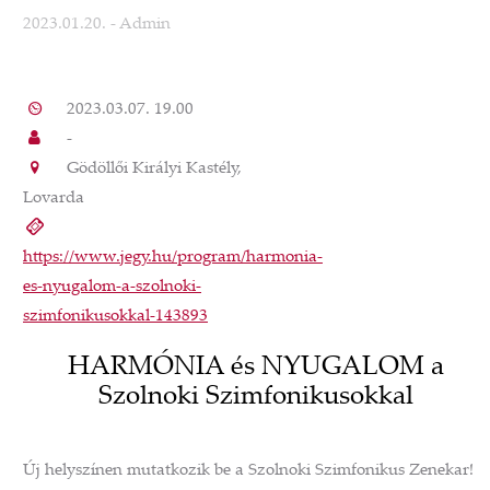
2023.01.20.
- Admin
2023.03.07. 19.00
-
Gödöllői Királyi Kastély,
Lovarda
https://www.jegy.hu/program/harmonia-
es-nyugalom-a-szolnoki-
szimfonikusokkal-143893
HARMÓNIA és NYUGALOM a
Szolnoki Szimfonikusokkal
Új helyszínen mutatkozik be a Szolnoki Szimfonikus Zenekar!