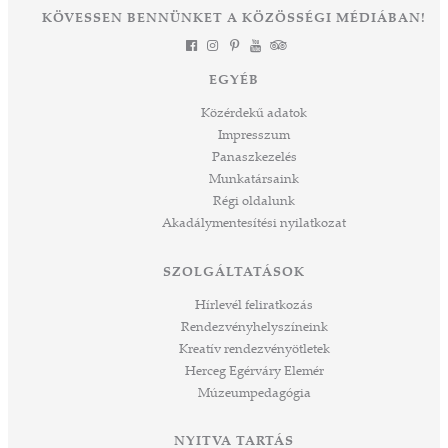
et
KÖVESSEN BENNÜNKET A KÖZÖSSÉGI MÉDIÁBAN!
láthatta. Izgalmas út áll mögöttünk és nem
a
kevésbé izgalmasat kezdünk meg együtt –
jes
múltat őrzünk, megéljük a jelent és a jövőt
dig
EGYÉB
építjük Önökkel Önökért. dr. Ujváry Tamás
ós
ügyvezető igazgató
Közérdekű adatok
mos,
Impresszum
szek
Panaszkezelés
ve
Munkatársaink
ált,
Régi oldalunk
 rész
Akadálymentesítési nyilatkozat
ros
tési
SZOLGÁLTATÁSOK
ozást
áknak
Hírlevél feliratkozás
rű
Rendezvényhelyszíneink
Kreatív rendezvényötletek
sen
Herceg Egérváry Elemér
Múzeumpedagógia
 és
k a
ny -
NYITVA TARTÁS