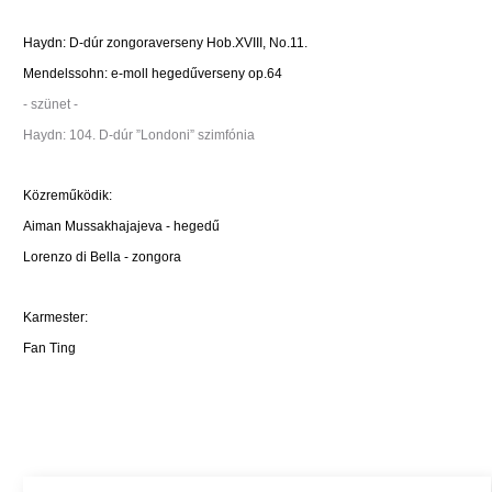
Haydn: D-dúr zongoraverseny Hob.XVIII, No.11.
Mendelssohn: e-moll hegedűverseny op.64
- szünet -
Haydn: 104. D-dúr ”Londoni” szimfónia
Közreműködik:
Aiman Mussakhajajeva - hegedű
Lorenzo di Bella - zongora
Karmester:
Fan Ting