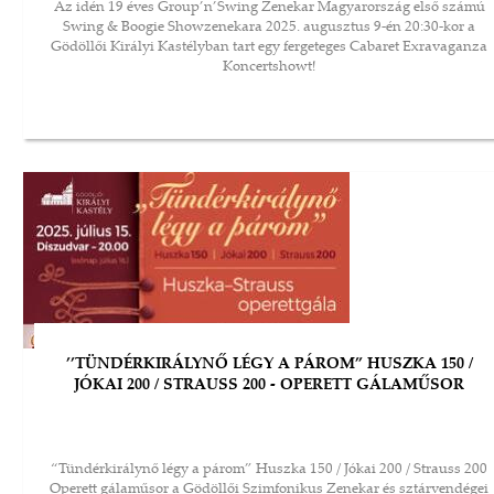
Az idén 19 éves Group’n’Swing Zenekar Magyarország első számú
Swing & Boogie Showzenekara 2025. augusztus 9-én 20:30-kor a
Gödöllői Királyi Kastélyban tart egy fergeteges Cabaret Exravaganza
Koncertshowt!
’’TÜNDÉRKIRÁLYNŐ LÉGY A PÁROM” HUSZKA 150 /
JÓKAI 200 / STRAUSS 200 - OPERETT GÁLAMŰSOR
“Tündérkirálynő légy a párom” Huszka 150 / Jókai 200 / Strauss 200
Operett gálaműsor a Gödöllői Szimfonikus Zenekar és sztárvendégei