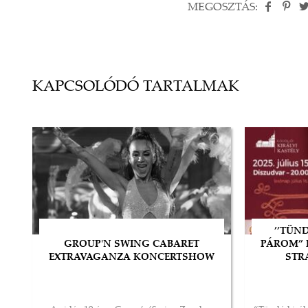
MEGOSZTÁS:
KAPCSOLÓDÓ TARTALMAK
’’TÜN
GROUP'N SWING CABARET
PÁROM” H
EXTRAVAGANZA KONCERTSHOW
STRA