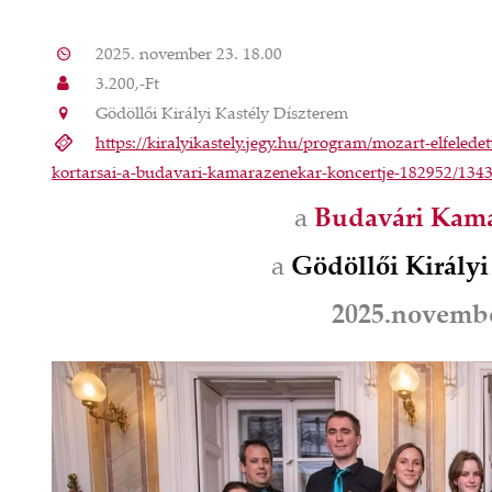
2025. november 23. 18.00
3.200,-Ft
Gödöllői Királyi Kastély Díszterem
https://kiralyikastely.jegy.hu/program/mozart-elfeledet
kortarsai-a-budavari-kamarazenekar-koncertje-182952/134
a
Budavári Kama
a
Gödöllői Király
2025.novembe