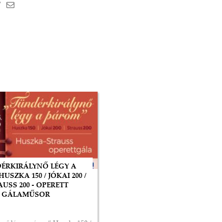
DÉRKIRÁLYNŐ LÉGY A
USZKA 150 / JÓKAI 200 /
USS 200 - OPERETT
GÁLAMŰSOR