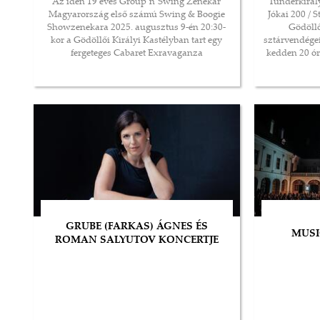
Az idén 19 éves Group’n’Swing Zenekar
“Tündérkirál
Magyarország első számú Swing & Boogie
Jókai 200 / 
Showzenekara 2025. augusztus 9-én 20:30-
Gödöllő
kor a Gödöllői Királyi Kastélyban tart egy
sztárvendégei
fergeteges Cabaret Exravaganza
kedden 20 ór
Koncertshowt!
Díszudvarán 
GRUBE (FARKAS) ÁGNES ÉS
MUSI
ROMAN SALYUTOV KONCERTJE