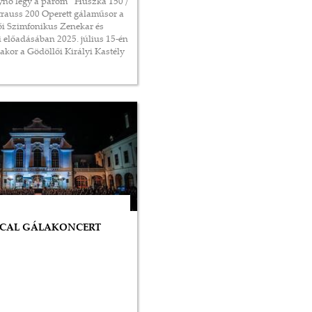
ynő légy a párom” Huszka 150 /
Strauss 200 Operett gálaműsor a
i Szimfonikus Zenekar és
 előadásában 2025. július 15-én
akor a Gödöllői Királyi Kastély
(esőnap: július 16., szerda 20
óra)
CAL GÁLAKONCERT