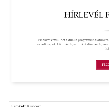
KA TEA FÉMDOBOZBAN
HELLO EASTE
HÍRLEVÉL 
PAPÍRSZAL
3 160 FT
1 350 F
Elsőként értesülhet aktuális programkínálatunkró
családi napok, kiállítások, színházi előadások, konc
TOVÁBB A SHOPRA
há
TOVÁBB A SH
FEL
Címkék:
Koncert