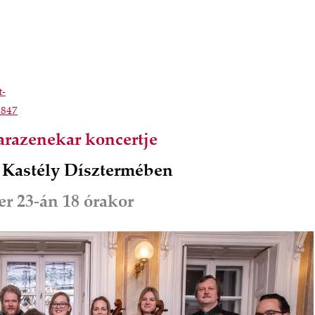
t-
3847
razenekar koncertje
i Kastély Dísztermében
r 23-án 18 órakor