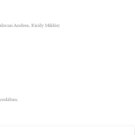
locsai Andrea, Király Miklós)
 irodában.