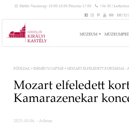
Hétfő–Vasárnap: 10:00-18:00 Pénztár 17:00
+36 30 / kattints
HU
E
MÚZEUM
MÚZEUMPE
FŐOLDAL
>
ESEMÉNYNAPTÁR
>
MOZART ELFELEDETT KORTÁRSAI -
Mozart elfeledett kor
Kamarazenekar konce
2025.10.06.
- Admin