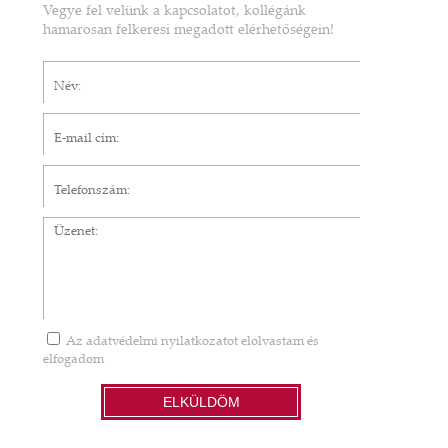
Vegye fel velünk a kapcsolatot, kollégánk
hamarosan felkeresi megadott elérhetőségein!
Név*
E-mail cím*
Telefonszám
Üzenet
Az
adatvédelmi nyilatkozatot
elolvastam és
elfogadom
ELKÜLDÖM