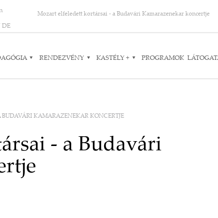
on
Mozart elfeledett kortársai - a Budavári Kamarazenekar koncertje
N
DE
DAGÓGIA
RENDEZVÉNY
KASTÉLY +
PROGRAMOK
LÁTOGAT
 A BUDAVÁRI KAMARAZENEKAR KONCERTJE
társai - a Budavári
rtje