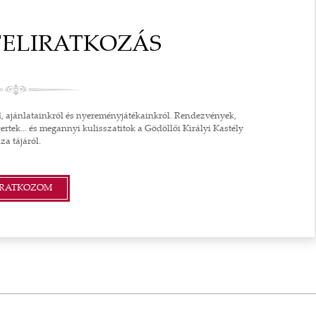
R GREEN
ARANYOZOTT NYAKLÁNC
FELIRATKOZÁS
VÉTA
SWAROVSKI KRISTÁLLYAL
KIRAKOTT HAVASI GYOPÁR
MEDÁLLAL
T
l, ajánlatainkról és nyereményjátékainkról. Rendezvények,
ertek... és megannyi kulisszatitok a Gödöllői Királyi Kastély
29 150 FT
za tájáról.
OPRA
TOVÁBB A SHOPRA
IRATKOZOM