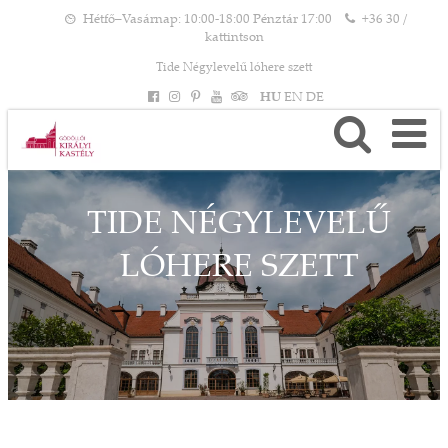
Hétfő–Vasárnap: 10:00-18:00 Pénztár 17:00
+36 30 /
kattintson
Tide Négylevelű lóhere szett
HU
EN
DE
TIDE NÉGYLEVELŰ
LÓHERE SZETT