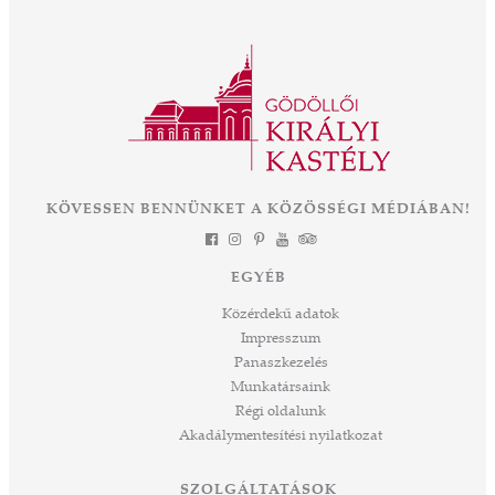
nyit a közel 300 éves épület és park életében.
ályné,
Az OTP Bank és Magyarország
 az
Kormányának támogatásával elkezdődik az
ként
eddigi legnagyobb léptékű felújítás és
mák a
fejlesztés, melynek eredményeként néhány
 Az
év múlva végre olyan állapotban láthatjuk ezt
során
a csodát Magyarország szívében, ahogyan
-ban
annak idején Erzsébet királyné, Sisi is
et
KÖVESSEN BENNÜNKET A KÖZÖSSÉGI MÉDIÁBAN!
láthatta. Izgalmas út áll mögöttünk és nem
a
kevésbé izgalmasat kezdünk meg együtt –
jes
múltat őrzünk, megéljük a jelent és a jövőt
dig
EGYÉB
építjük Önökkel Önökért. dr. Ujváry Tamás
ós
ügyvezető igazgató
Közérdekű adatok
mos,
Impresszum
szek
Panaszkezelés
ve
Munkatársaink
ált,
Régi oldalunk
 rész
Akadálymentesítési nyilatkozat
ros
tési
SZOLGÁLTATÁSOK