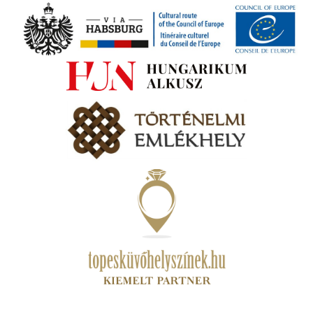
ki
s A
zóló
va:
jes