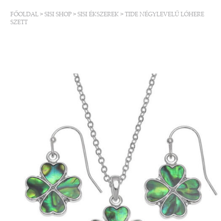
FŐOLDAL
>
SISI SHOP
>
SISI ÉKSZEREK
>
TIDE NÉGYLEVELŰ LÓHERE
SZETT