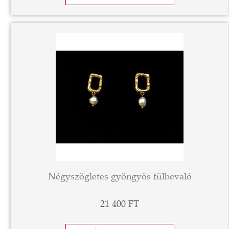
Négyszögletes gyöngyös fülbevaló
21 400 FT