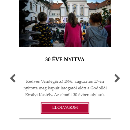
30 ÉVE NYITVA
Kedves Vendégünk! 1996. augusztus 17-én
Egy 
nyitotta meg kapuit látogatói előtt a Gödöllői
múlt
Királyi Kastély. Az elmúlt 30 évben oly’ sok
A G
I
minden történt: felújítások;
jub
ELOLVASOM
műtárgyvásárlások; időszaki kiállítások a
ü
S
kastélyban, Magyarországon és külföldön;
év
koncertek és színházi előadások; esküvők,
vacsorák, diplomáciai rendezvények… A
örö