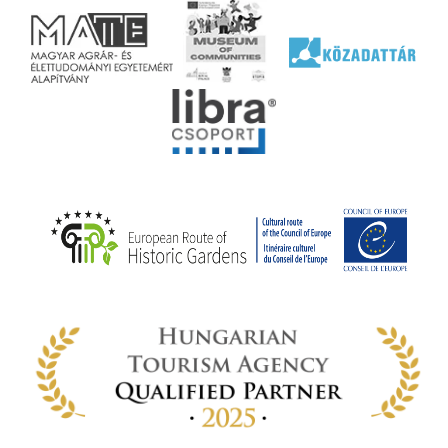
ai
jéhez
ályi
rális
n
elyi
ly az
k
ödő
rt,
az
rályi
-ben
 míg
ki. A
ámok
tva a
amatos