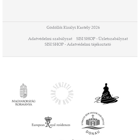
ában
or,
 13-
ződés
Gödöllői Királyi Kastély 2026
a
Adatvédelmi szabályzat
SISI SHOP - Üzletszabályzat
ó,
SISI SHOP - Adatvédelmi tájékoztató
ációs
tésre
iárd
iárd
z OTP
Agrár
ány
ényen
ell
agy
lyek
l nem