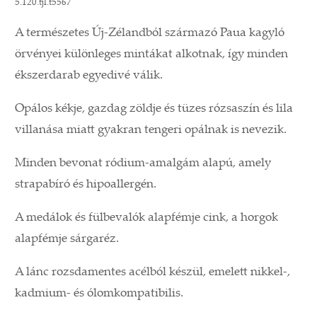
5.120.tjl.t5567
A természetes Új-Zélandból származó Paua kagyló
örvényei különleges mintákat alkotnak, így minden
ékszerdarab egyedivé válik.
Opálos kékje, gazdag zöldje és tüzes rózsaszín és lila
villanása miatt gyakran tengeri opálnak is nevezik.
Minden bevonat ródium-amalgám alapú, amely
strapabíró és hipoallergén.
A medálok és fülbevalók alapfémje cink, a horgok
alapfémje sárgaréz.
A lánc rozsdamentes acélból készül, emelett nikkel-,
kadmium- és ólomkompatibilis.