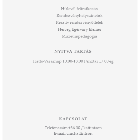
ozást
áknak
Hírlevél feliratkozás
rű
Rendezvényhelyszíneink
Kreatív rendezvényötletek
sen
Herceg Egérváry Elemér
Múzeumpedagógia
 és
k a
ny -
NYITVA TARTÁS
agjai
Hétfő-Vasárnap 10:00-18:00 Pénztár 17:00-ig
esz.
lódó
vesen
hoz,
ető
 Ezek
KAPCSOLAT
űző,
Telefonszám:
+36 30 / kattintson
zeteit
E-mail cím:
kattintson
ezek