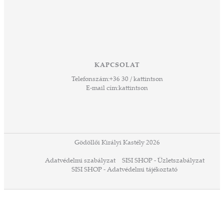
KAPCSOLAT
Telefonszám:
+36 30 / kattintson
E-mail cím:
kattintson
Gödöllői Királyi Kastély 2026
Adatvédelmi szabályzat
SISI SHOP - Üzletszabályzat
SISI SHOP - Adatvédelmi tájékoztató