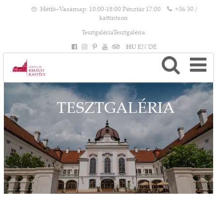
Hétfő–Vasárnap: 10:00-18:00 Pénztár 17:00
+36 30 /
kattintson
TesztgalériaTesztgaléria
HU
EN
DE
TESZTGALÉRIA