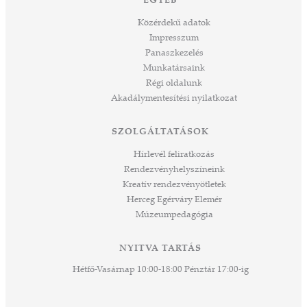
EGYÉB
Közérdekű adatok
Impresszum
Panaszkezelés
Munkatársaink
Régi oldalunk
Akadálymentesítési nyilatkozat
SZOLGÁLTATÁSOK
Hírlevél feliratkozás
Rendezvényhelyszíneink
Kreatív rendezvényötletek
Herceg Egérváry Elemér
Múzeumpedagógia
NYITVA TARTÁS
Hétfő-Vasárnap 10:00-18:00 Pénztár 17:00-ig