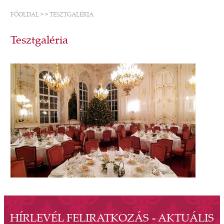
FŐOLDAL
>
>
TESZTGALÉRIA
Tesztgaléria
HÍRLEVÉL FELIRATKOZÁS - AKTUÁLIS