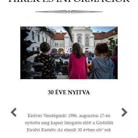
30 ÉVE NYITVA
Kedves Vendégünk! 1996. augusztus 17-én
Egy 
nyitotta meg kapuit látogatói előtt a Gödöllői
múlt
Királyi Kastély. Az elmúlt 30 évben oly’ sok
A G
I
minden történt: felújítások;
jub