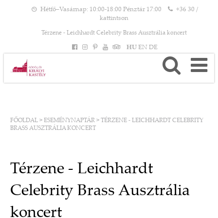
Hétfő–Vasárnap: 10:00-18:00 Pénztár 17:00
+36 30 /
kattintson
Térzene - Leichhardt Celebrity Brass Ausztrália koncert
HU
EN
DE
FŐOLDAL
>
ESEMÉNYNAPTÁR
>
TÉRZENE - LEICHHARDT CELEBRITY
BRASS AUSZTRÁLIA KONCERT
Térzene - Leichhardt
Celebrity Brass Ausztrália
koncert