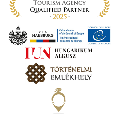
ki. A
ámok
tva a
amatos
ki
s A
zóló
va:
jes