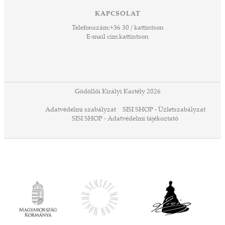
 Ezek
KAPCSOLAT
űző,
Telefonszám:
+36 30 / kattintson
zeteit
E-mail cím:
kattintson
ezek
ában
or,
 13-
ződés
Gödöllői Királyi Kastély 2026
a
Adatvédelmi szabályzat
SISI SHOP - Üzletszabályzat
ó,
SISI SHOP - Adatvédelmi tájékoztató
ációs
tésre
iárd
iárd
z OTP
Agrár
ány
ényen