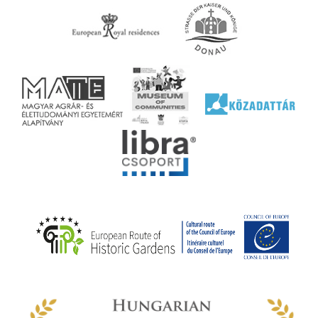
ell
agy
lyek
l nem
ai
jéhez
ályi
rális
n
elyi
ly az
k
ödő
rt,
az
rályi
-ben
 míg