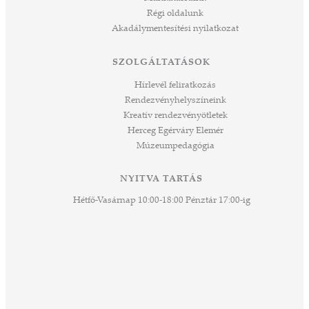
ált,
Régi oldalunk
 rész
Akadálymentesítési nyilatkozat
ros
tési
SZOLGÁLTATÁSOK
ozást
áknak
Hírlevél feliratkozás
rű
Rendezvényhelyszíneink
Kreatív rendezvényötletek
sen
Herceg Egérváry Elemér
Múzeumpedagógia
 és
k a
ny -
NYITVA TARTÁS
agjai
Hétfő-Vasárnap 10:00-18:00 Pénztár 17:00-ig
esz.
lódó
vesen
hoz,
ető