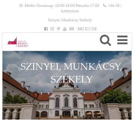
Hétfő–Vasárnap: 10:00-18:00 Pénztár 17:00
+36 30 /
kattintson
Szinyei, Munkácsy, Székely
HU
EN
DE
SZINYEI, MUNKÁCSY,
SZÉKELY