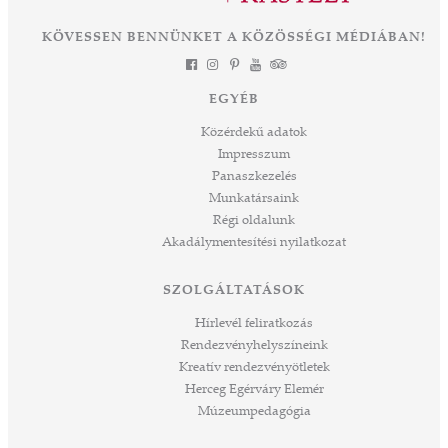
KÖVESSEN BENNÜNKET A KÖZÖSSÉGI MÉDIÁBAN!
EGYÉB
Közérdekű adatok
Impresszum
Panaszkezelés
Munkatársaink
Régi oldalunk
Akadálymentesítési nyilatkozat
SZOLGÁLTATÁSOK
Hírlevél feliratkozás
Rendezvényhelyszíneink
Kreatív rendezvényötletek
Herceg Egérváry Elemér
Múzeumpedagógia