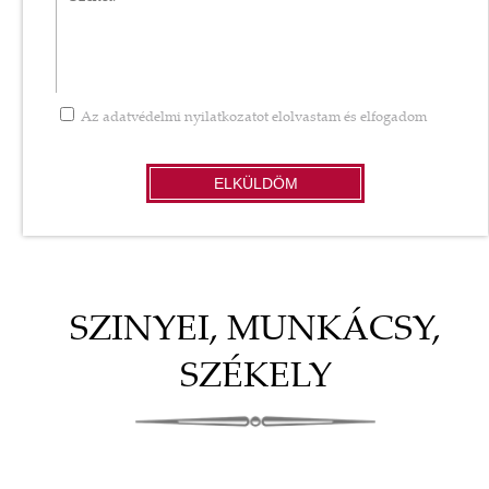
Az
adatvédelmi nyilatkozatot
elolvastam és elfogadom
ELKÜLDÖM
SZINYEI, MUNKÁCSY,
SZÉKELY