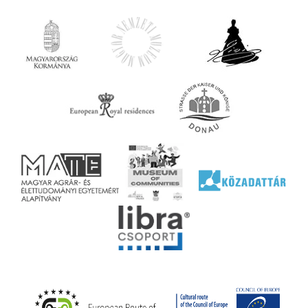
iárd
z OTP
Agrár
ány
ényen
ell
agy
lyek
l nem
ai
jéhez
ályi
rális
n
elyi
ly az
k
ödő
rt,