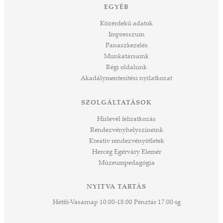
dig
EGYÉB
építjük Önökkel Önökért. dr. Ujváry Tamás
ós
ügyvezető igazgató
Közérdekű adatok
mos,
Impresszum
szek
Panaszkezelés
ve
Munkatársaink
ált,
Régi oldalunk
 rész
Akadálymentesítési nyilatkozat
ros
tési
SZOLGÁLTATÁSOK
ozást
áknak
Hírlevél feliratkozás
rű
Rendezvényhelyszíneink
Kreatív rendezvényötletek
sen
Herceg Egérváry Elemér
Múzeumpedagógia
 és
k a
ny -
NYITVA TARTÁS
agjai
Hétfő-Vasárnap 10:00-18:00 Pénztár 17:00-ig
esz.
lódó