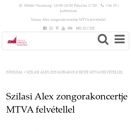
Hétfő–Vasárnap: 10:00-18:00 Pénztár 17:00
+36 30 /
kattintson
Szilasi Alex zongorakoncertje MTVA felvétellel
HU
EN
DE
FŐOLDAL
>
SZILASI ALEX ZONGORAKONCERTJE MTVA FELVÉTELLEL
Szilasi Alex zongorakoncertje
MTVA felvétellel