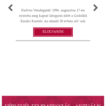
Kedves Vendégünk! 1996. augusztus 17-én
Egy 
nyitotta meg kapuit látogatói előtt a Gödöllői
múlt
Királyi Kastély. Az elmúlt 30 évben oly’ sok
A G
I
minden történt: felújítások;
jub
ELOLVASOM
műtárgyvásárlások; időszaki kiállítások a
ü
S
kastélyban, Magyarországon és külföldön;
év
koncertek és színházi előadások; esküvők,
vacsorák, diplomáciai rendezvények… A
örö
gödöllői Grassalkovich Kastélyegyüttes
évv
minden elemében a magyar kultúra,
Ne
 és
művészet, szellemiség és annak vonzerejéből
elő
ség
táplálkozó kulturális és konferenciaturizmus
ér
ó
élő kastélyává, a nemzetközi és belföldi
igye
szág
piacokon is keresett, üzletileg működőképes
Be
 OTP
komplexummá vált. Köszönöm a
Reni
ányi
kastélytársaság valamennyi volt és jelenlegi
val
nak
munkavállalójának, hogy a díszes falakat és
án.
kertet megtöltötték és ezután is megtöltik
kaph
lői