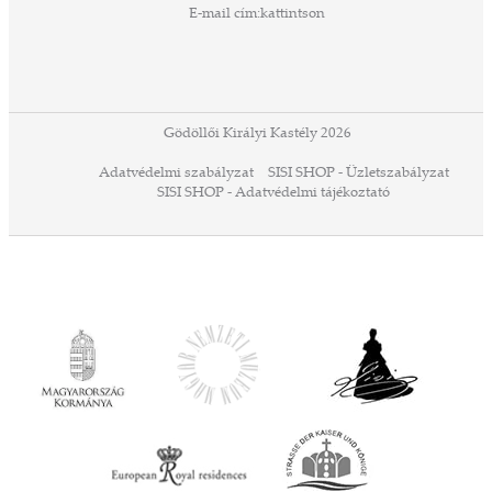
zeteit
E-mail cím:
kattintson
ezek
ában
or,
 13-
ződés
Gödöllői Királyi Kastély 2026
a
Adatvédelmi szabályzat
SISI SHOP - Üzletszabályzat
ó,
SISI SHOP - Adatvédelmi tájékoztató
ációs
tésre
iárd
iárd
z OTP
Agrár
ány
ényen
ell
agy
lyek