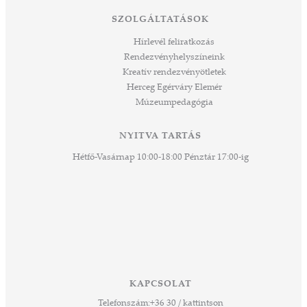
tési
SZOLGÁLTATÁSOK
ozást
áknak
Hírlevél feliratkozás
rű
Rendezvényhelyszíneink
Kreatív rendezvényötletek
sen
Herceg Egérváry Elemér
Múzeumpedagógia
 és
k a
ny -
NYITVA TARTÁS
agjai
Hétfő-Vasárnap 10:00-18:00 Pénztár 17:00-ig
esz.
lódó
vesen
hoz,
ető
 Ezek
KAPCSOLAT
űző,
Telefonszám:
+36 30 / kattintson