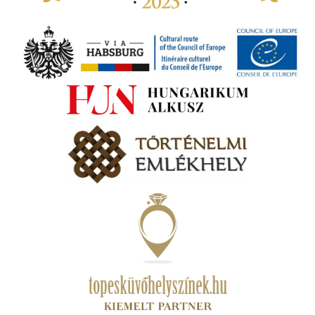
tva a
amatos
ki
s A
zóló
va:
jes