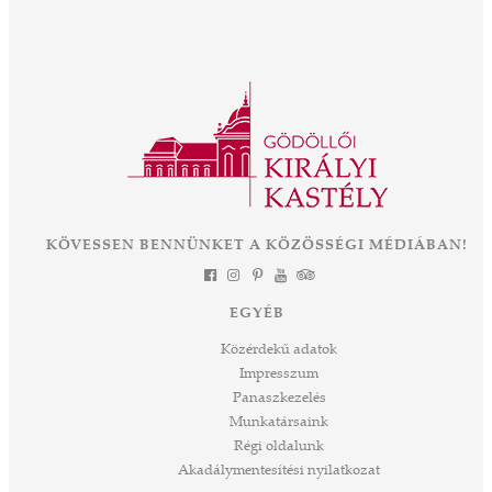
ött
intézményként működik a kastély, új fejezetet
ajos,
nyit a közel 300 éves épület és park életében.
ályné,
Az OTP Bank és Magyarország
 az
Kormányának támogatásával elkezdődik az
ként
eddigi legnagyobb léptékű felújítás és
mák a
fejlesztés, melynek eredményeként néhány
 Az
év múlva végre olyan állapotban láthatjuk ezt
során
a csodát Magyarország szívében, ahogyan
-ban
annak idején Erzsébet királyné, Sisi is
et
KÖVESSEN BENNÜNKET A KÖZÖSSÉGI MÉDIÁBAN!
láthatta. Izgalmas út áll mögöttünk és nem
a
kevésbé izgalmasat kezdünk meg együtt –
jes
múltat őrzünk, megéljük a jelent és a jövőt
dig
EGYÉB
építjük Önökkel Önökért. dr. Ujváry Tamás
ós
ügyvezető igazgató
Közérdekű adatok
mos,
Impresszum
szek
Panaszkezelés
ve
Munkatársaink
ált,
Régi oldalunk
 rész
Akadálymentesítési nyilatkozat
ros