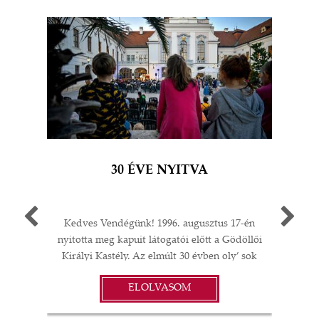
30 ÉVE NYITVA
Kedves Vendégünk! 1996. augusztus 17-én
Egy 
nyitotta meg kapuit látogatói előtt a Gödöllői
múlt
Királyi Kastély. Az elmúlt 30 évben oly’ sok
A G
I
minden történt: felújítások;
jub
ELOLVASOM
műtárgyvásárlások; időszaki kiállítások a
ü
S
kastélyban, Magyarországon és külföldön;
év