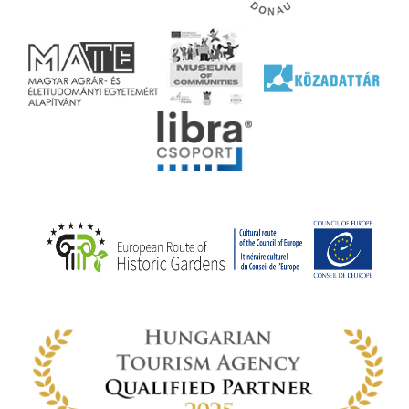
l nem
ai
jéhez
ályi
rális
n
elyi
ly az
k
ödő
rt,
az
rályi
-ben
 míg
ki. A
ámok