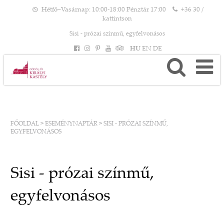
Hétfő–Vasárnap: 10:00-18:00 Pénztár 17:00
+36 30 /
kattintson
Sisi - prózai színmű, egyfelvonásos
HU
EN
DE
FŐOLDAL
>
ESEMÉNYNAPTÁR
>
SISI - PRÓZAI SZÍNMŰ,
EGYFELVONÁSOS
Sisi - prózai színmű,
egyfelvonásos