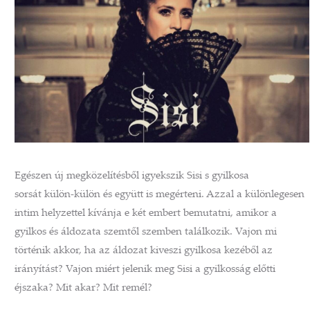
Egészen új megközelítésből igyekszik Sisi s gyilkosa
sorsát külön-külön és együtt is megérteni. Azzal a különlegesen
intim helyzettel kívánja e két embert bemutatni, amikor a
gyilkos és áldozata szemtől szemben találkozik. Vajon mi
történik akkor, ha az áldozat kiveszi gyilkosa kezéből az
irányítást? Vajon miért jelenik meg Sisi a gyilkosság előtti
éjszaka? Mit akar? Mit remél?