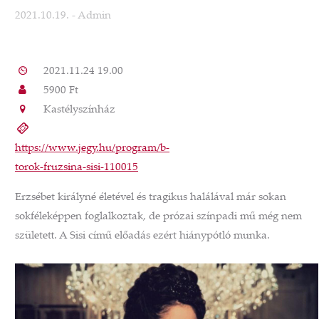
2021.10.19.
- Admin
2021.11.24 19.00
5900 Ft
Kastélyszínház
https://www.jegy.hu/program/b-
torok-fruzsina-sisi-110015
Erzsébet királyné életével és tragikus halálával már sokan
sokféleképpen foglalkoztak, de prózai színpadi mű még nem
született. A Sisi című előadás ezért hiánypótló munka.