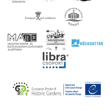
ényen
ell
agy
lyek
l nem
ai
jéhez
ályi
rális
n
elyi
ly az
k
ödő
rt,
az
rályi
-ben