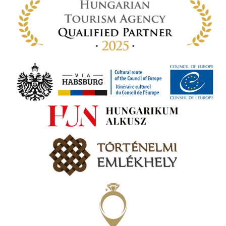
 míg
ki. A
ámok
tva a
amatos
ki
s A
zóló
va:
jes