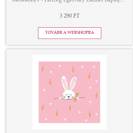
Mesekönyv - Herceg Egérváry Elemér naplója IV.
3 290 FT
TOVÁBB A WEBSHOPRA