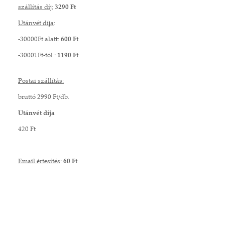
szállítás díj:
3290 Ft
Utánvét díja
:
-30000Ft alatt:
600 Ft
-30001Ft-tól :
1190 Ft
Postai szállítás:
bruttó 2990 Ft/db.
Utánvét díja
420 Ft
Email értesítés
:
60 Ft