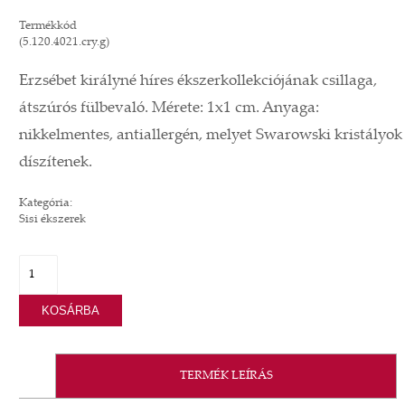
Termékkód
(5.120.4021.cry.g)
Erzsébet királyné híres ékszerkollekciójának csillaga,
átszúrós fülbevaló. Mérete: 1x1 cm. Anyaga:
nikkelmentes, antiallergén, melyet Swarowski kristályok
díszítenek.
Kategória:
Sisi ékszerek
KOSÁRBA
TERMÉK LEÍRÁS