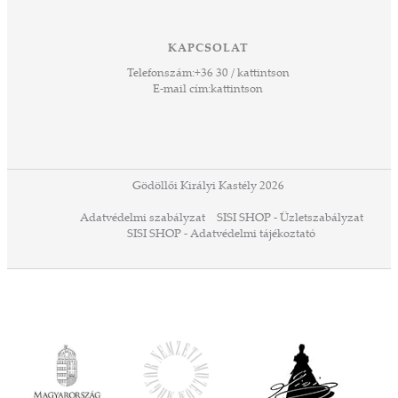
ető
 Ezek
KAPCSOLAT
űző,
Telefonszám:
+36 30 / kattintson
zeteit
E-mail cím:
kattintson
ezek
ában
or,
 13-
ződés
Gödöllői Királyi Kastély 2026
a
Adatvédelmi szabályzat
SISI SHOP - Üzletszabályzat
ó,
SISI SHOP - Adatvédelmi tájékoztató
ációs
tésre
iárd
iárd
z OTP
Agrár
ány