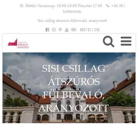
Hétfő–Vasárnap: 10:00-18:00 Pénztár 17:00
+36 30 /
kattintson
Sisi csillag átszúrós fülbevaló, aranyozott
HU
EN
DE
SISI CSILLAG
ÁTSZÚRÓS
FÜLBEVALÓ,
ARANYOZOTT