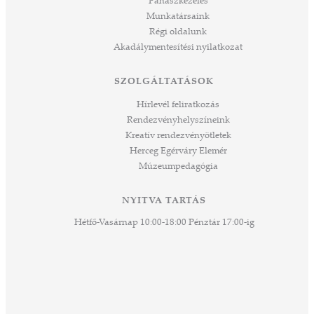
Panaszkezelés
ve
Munkatársaink
ált,
Régi oldalunk
 rész
Akadálymentesítési nyilatkozat
ros
tési
SZOLGÁLTATÁSOK
ozást
áknak
Hírlevél feliratkozás
rű
Rendezvényhelyszíneink
Kreatív rendezvényötletek
sen
Herceg Egérváry Elemér
Múzeumpedagógia
 és
k a
ny -
NYITVA TARTÁS
agjai
Hétfő-Vasárnap 10:00-18:00 Pénztár 17:00-ig
esz.
lódó
vesen
hoz,