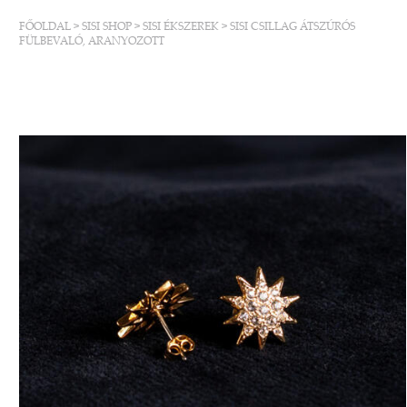
FŐOLDAL
>
SISI SHOP
>
SISI ÉKSZEREK
>
SISI CSILLAG ÁTSZÚRÓS
FÜLBEVALÓ, ARANYOZOTT