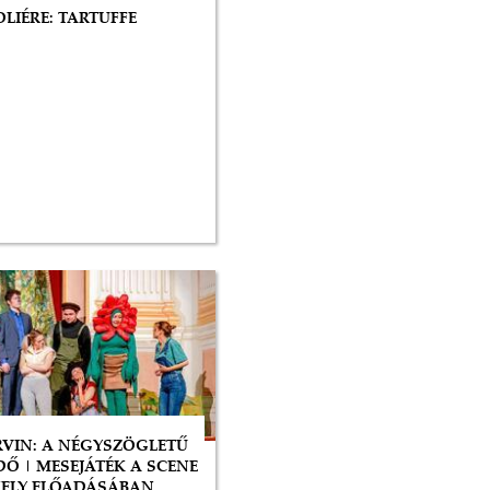
LIÉRE: TARTUFFE
RVIN: A NÉGYSZÖGLETŰ
DŐ | MESEJÁTÉK A SCENE
ELY ELŐADÁSÁBAN