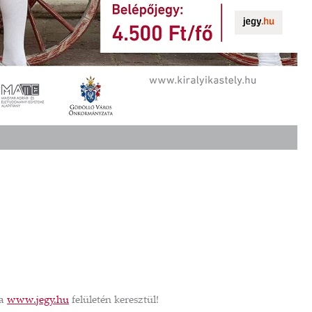
ISI ÉS A
SISI PUZZLE
YI KASTÉLY
SZÍTVE
6 990 FT
T
TOVÁBB A SHOPRA
OPRA
 a
www.jegy.hu
felületén keresztül!