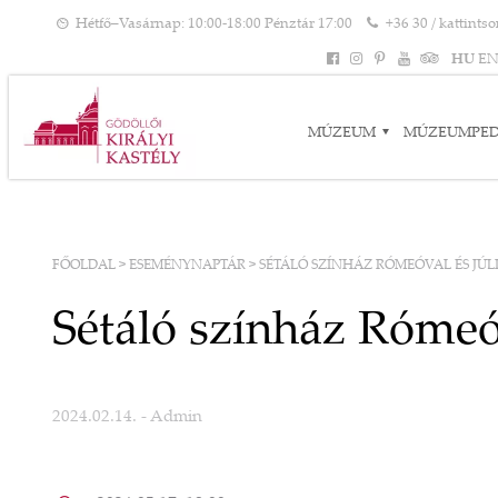
Hétfő–Vasárnap: 10:00-18:00 Pénztár 17:00
+36 30 / kattints
HU
E
MÚZEUM
MÚZEUMPE
FŐOLDAL
>
ESEMÉNYNAPTÁR
>
SÉTÁLÓ SZÍNHÁZ RÓMEÓVAL ÉS JÚL
Sétáló színház Rómeóv
2024.02.14.
- Admin