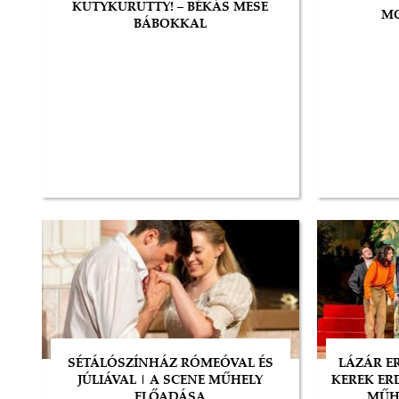
KUTYKURUTTY! – BÉKÁS MESE
MO
BÁBOKKAL
SÉTÁLÓSZÍNHÁZ RÓMEÓVAL ÉS
LÁZÁR E
JÚLIÁVAL | A SCENE MŰHELY
KEREK ER
ELŐADÁSA
MŰH