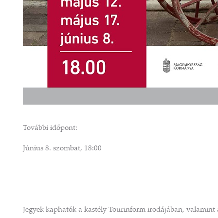
R KIRÁLYFI BARNA
PÁRNAHUZAT S
GÖDÖLLŐI KIRÁL
KÉPÉVEL DÍ
18 170 FT
6 480 F
TOVÁBB A SHOPRA
TOVÁBB A SH
További időpont:
Június 8. szombat, 18:00
Jegyek kaphatók a kastély Tourinform irodájában, valamint