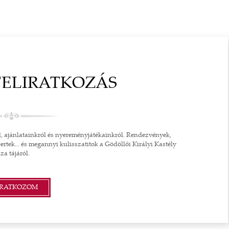
FELIRATKOZÁS
l, ajánlatainkról és nyereményjátékainkról. Rendezvények,
ertek... és megannyi kulisszatitok a Gödöllői Királyi Kastély
za tájáról.
IRATKOZOM