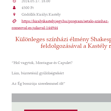
2024.05.17. 18.00
4500 Ft
Gödöllői Királyi Kastély
https://kiralyikastely.jegy.hu/program/setalo-szinhaz-
romeoval-es-juliaval-144944
Különleges színházi élmény Shakesp
feldolgozásával a Kastély r
“Hol vagytok, Montague és Capulet?
Lám, büntetésül gyűlölségtekért
Az Ég bosszúja szerelemmel ölt”