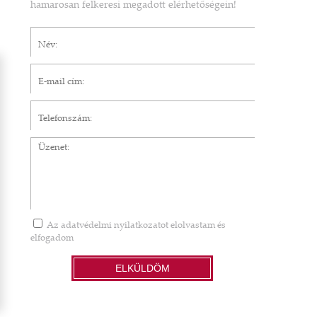
hamarosan felkeresi megadott elérhetőségein!
Név*
E-mail cím*
Telefonszám
Üzenet
Az
adatvédelmi nyilatkozatot
elolvastam és
elfogadom
ELKÜLDÖM