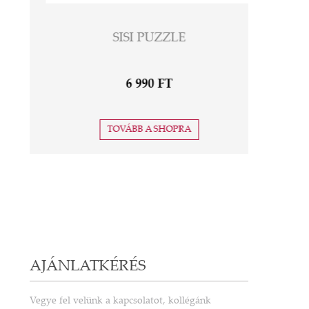
TIDE LOVAS ÉKSZER SZETT
9 720 FT
TOVÁBB A SHOPRA
AJÁNLATKÉRÉS
Vegye fel velünk a kapcsolatot, kollégánk