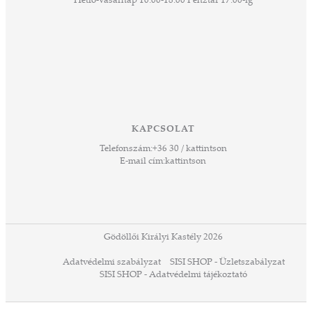
Hétfő-Vasárnap 10:00-18:00 Pénztár 17:00-ig
KAPCSOLAT
Telefonszám:
+36 30 / kattintson
E-mail cím:
kattintson
Gödöllői Királyi Kastély 2026
Adatvédelmi szabályzat
SISI SHOP - Üzletszabályzat
SISI SHOP - Adatvédelmi tájékoztató