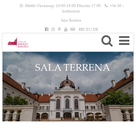
Hétfő–Vasárnap: 10:00-18:00 Pénztár 17:00
+36 30 /
kattintson
Sala Terrena
HU
EN
DE
SALA TERRENA