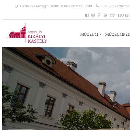
Hétfő–Vasárnap: 10:00-18:00 Pénztár 17:00
+36 30 / kattints
HU
E
MÚZEUM
MÚZEUMPE