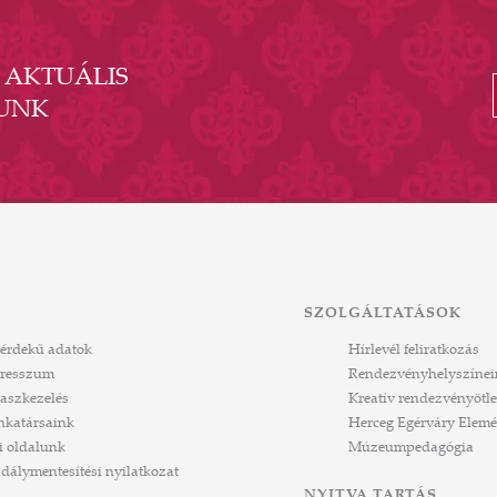
- AKTUÁLIS
UNK
SZOLGÁLTATÁSOK
érdekű adatok
Hírlevél feliratkozás
resszum
Rendezvényhelyszínei
aszkezelés
Kreatív rendezvényötle
katársaink
Herceg Egérváry Elemé
i oldalunk
Múzeumpedagógia
dálymentesítési nyilatkozat
NYITVA TARTÁS