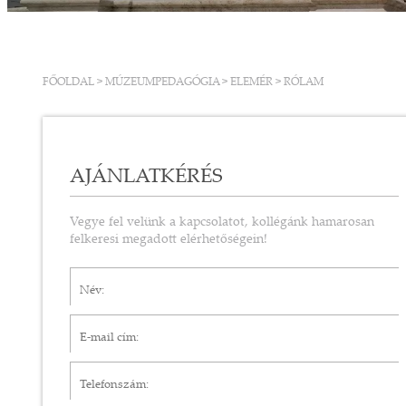
FŐOLDAL
>
MÚZEUMPEDAGÓGIA
>
ELEMÉR
>
RÓLAM
AJÁNLATKÉRÉS
Vegye fel velünk a kapcsolatot, kollégánk hamarosan
felkeresi megadott elérhetőségein!
Név*
E-mail cím*
Telefonszám