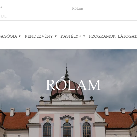
on
Rólam
N
DE
DAGÓGIA
RENDEZVÉNY
KASTÉLY +
PROGRAMOK
LÁTOGAT
RÓLAM