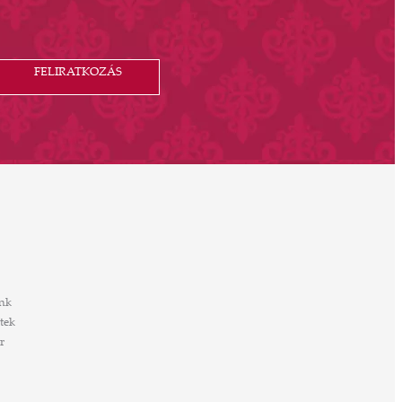
FELIRATKOZÁS
nk
tek
r