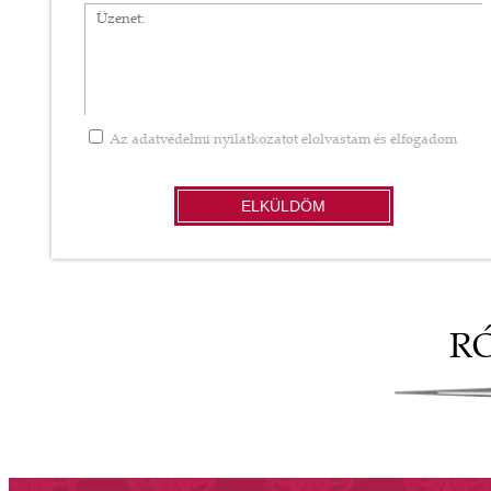
Üzenet
Az
adatvédelmi nyilatkozatot
elolvastam és elfogadom
ELKÜLDÖM
R