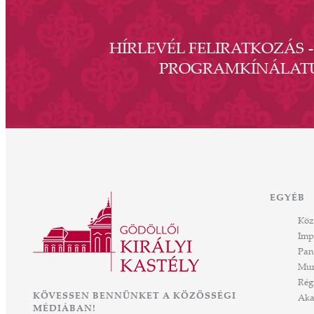
HÍRLEVÉL FELIRATKOZÁS 
PROGRAMKÍNÁLAT
EGYÉB
Köz
Imp
Pan
Mun
Rég
KÖVESSEN BENNÜNKET A KÖZÖSSÉGI
Aka
MÉDIÁBAN!