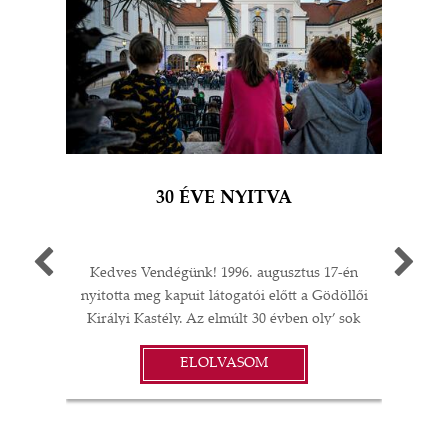
30 ÉVE NYITVA
Kedves Vendégünk! 1996. augusztus 17-én
Egy 
nyitotta meg kapuit látogatói előtt a Gödöllői
múlt
Királyi Kastély. Az elmúlt 30 évben oly’ sok
A G
I
minden történt: felújítások;
jub
ELOLVASOM
műtárgyvásárlások; időszaki kiállítások a
ü
S
kastélyban, Magyarországon és külföldön;
év
koncertek és színházi előadások; esküvők,
vacsorák, diplomáciai rendezvények… A
örö