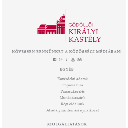
ályné,
Az OTP Bank és Magyarország
 az
Kormányának támogatásával elkezdődik az
ként
eddigi legnagyobb léptékű felújítás és
mák a
fejlesztés, melynek eredményeként néhány
 Az
év múlva végre olyan állapotban láthatjuk ezt
során
a csodát Magyarország szívében, ahogyan
-ban
annak idején Erzsébet királyné, Sisi is
et
KÖVESSEN BENNÜNKET A KÖZÖSSÉGI MÉDIÁBAN!
láthatta. Izgalmas út áll mögöttünk és nem
a
kevésbé izgalmasat kezdünk meg együtt –
jes
múltat őrzünk, megéljük a jelent és a jövőt
dig
EGYÉB
építjük Önökkel Önökért. dr. Ujváry Tamás
ós
ügyvezető igazgató
Közérdekű adatok
mos,
Impresszum
szek
Panaszkezelés
ve
Munkatársaink
ált,
Régi oldalunk
 rész
Akadálymentesítési nyilatkozat
ros
tési
SZOLGÁLTATÁSOK
ozást