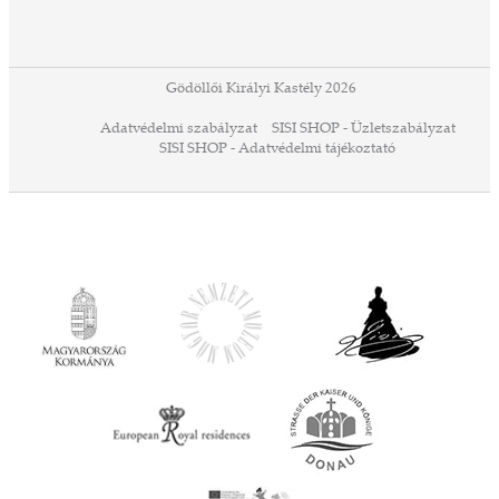
ában
or,
 13-
ződés
Gödöllői Királyi Kastély 2026
a
Adatvédelmi szabályzat
SISI SHOP - Üzletszabályzat
ó,
SISI SHOP - Adatvédelmi tájékoztató
ációs
tésre
iárd
iárd
z OTP
Agrár
ány
ényen
ell
agy
lyek
l nem
ai