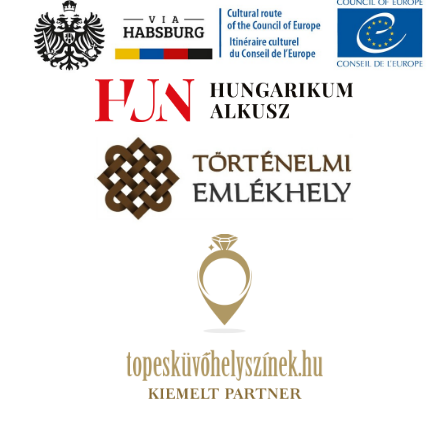
ki
s A
zóló
va:
jes