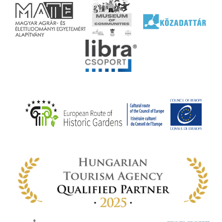
jéhez
ályi
rális
n
elyi
ly az
k
ödő
rt,
az
rályi
-ben
 míg
ki. A
ámok
tva a
amatos