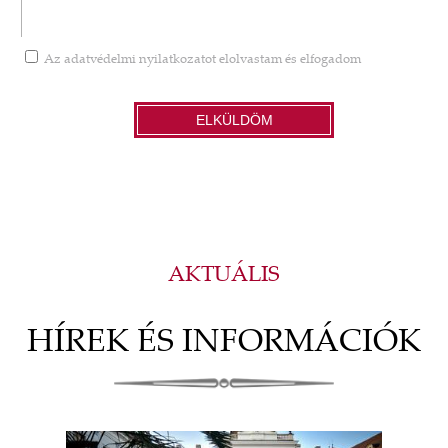
Az
adatvédelmi nyilatkozatot
elolvastam és elfogadom
ELKÜLDÖM
AKTUÁLIS
HÍREK ÉS INFORMÁCIÓK