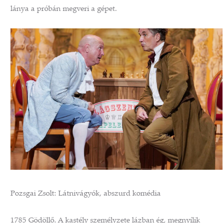
lánya a próbán megveri a gépet.
Pozsgai Zsolt: Látnivágyók, abszurd komédia
1785 Gödöllő. A kastély személyzete lázban ég, megnyílik