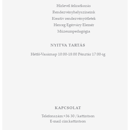
áknak
Hírlevél feliratkozás
rű
Rendezvényhelyszíneink
Kreatív rendezvényötletek
sen
Herceg Egérváry Elemér
Múzeumpedagógia
 és
k a
ny -
NYITVA TARTÁS
agjai
Hétfő-Vasárnap 10:00-18:00 Pénztár 17:00-ig
esz.
lódó
vesen
hoz,
ető
 Ezek
KAPCSOLAT
űző,
Telefonszám:
+36 30 / kattintson
zeteit
E-mail cím:
kattintson
ezek