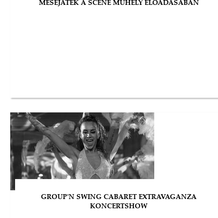
MESEJÁTÉK A SCENE MŰHELY ELŐADÁSÁBAN
GROUP'N SWING CABARET EXTRAVAGANZA
KONCERTSHOW