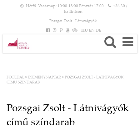
Hétfő–Vasárnap: 10:00-18:00 Pénztár 17:00
+36 30 /
kattintson
Pozsgai Zsolt - Látnivágyók
HU
EN
DE
FŐOLDAL
>
ESEMÉNYNAPTÁR
>
POZSGAI ZSOLT - LÁTNIVÁGYÓK
CÍMŰ SZÍNDARAB
Pozsgai Zsolt - Látnivágyók
című színdarab