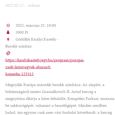
2022.02.17.
- Admin
2022. március 25. 18:00
3900 Ft
Gödöllői Királyi Kastély -
Barokk színház
https://kiralyikastely.jegy.hu/program/pozsgai-
zsolt-latnivagyok-abszurd-
komedia-125312
Megnyílik Európa második barokk színháza. Az alapító, a
bohémságáról ismert Grassalkovich II. Antal herceg a
megnyitóra elhívja a híres feltalálót, Kempelen Farkast, mutassa
be sakkozógépét, valamint a beszélőgépet. Minden rendben
halad, ám egyszer csak nem várt fordulat következik: a herceg