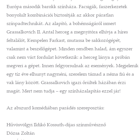
Európa második barokk színháza. Facsigák, faszerkezetek
bonyolult kombinációi biztosítják az akkor páratlan
színpadtechnikát. Az alapító, a bohémságáról ismert
Grassalkovich II. Antal herceg a megnyitóra elhívja a híres
feltalálót, Kempelen Farkast, mutassa be sakkozógépét,
valamint a beszélőgépet. Minden rendben halad, ám egyszer
csak nem várt fordulat következik: a herceg lánya a próbán
megveri a gépet. Innen felgyorsulnak az események. Megjelenik
egy tíz éve elhunyt nagynéni, szerelem támad a néma fiú és a
vak lány között. Grassalkovich igazi őrültek házában érzi
magát. Mert nem tudja – egy színházalapítás ezzel jár!
Az abszurd komédiában parádés szereposztás:
Hűvösvölgyi Ildikó Kossuth-díjas színművésznő
Dózsa Zoltán