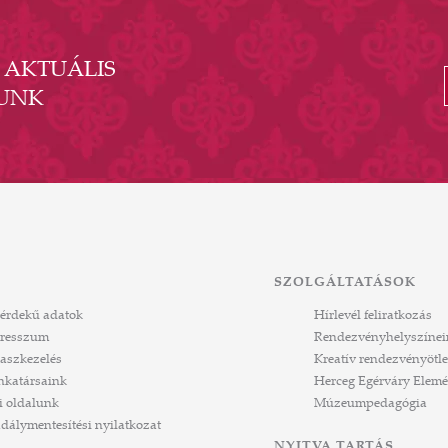
- AKTUÁLIS
UNK
SZOLGÁLTATÁSOK
érdekű adatok
Hírlevél feliratkozás
resszum
Rendezvényhelyszínei
aszkezelés
Kreatív rendezvényötle
katársaink
Herceg Egérváry Elemé
i oldalunk
Múzeumpedagógia
dálymentesítési nyilatkozat
NYITVA TARTÁS