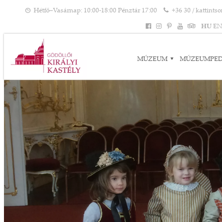
Hétfő–Vasárnap: 10:00-18:00 Pénztár 17:00
+36 30 / kattints
HU
E
MÚZEUM
MÚZEUMPE