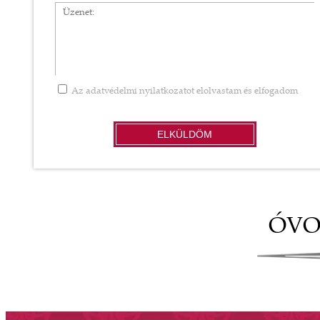
Üzenet
Az
adatvédelmi nyilatkozatot
elolvastam és elfogadom
ELKÜLDÖM
ÓVO