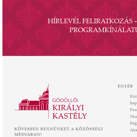
HÍRLEVÉL FELIRATKOZÁS 
PROGRAMKÍNÁLAT
EGYÉB
Köz
Imp
Pan
Mun
Rég
KÖVESSEN BENNÜNKET A KÖZÖSSÉGI
Aka
MÉDIÁBAN!