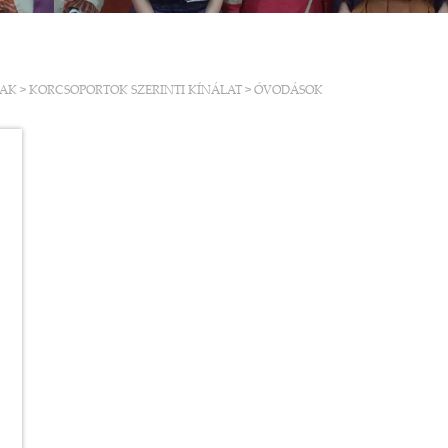
NAK
>
KORCSOPORTOK SZERINTI KÍNÁLAT
>
ÓVODÁSOK