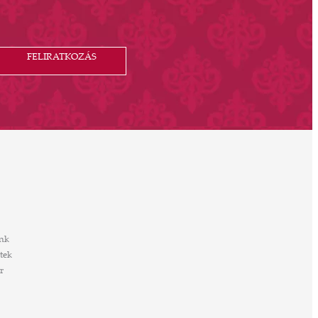
FELIRATKOZÁS
nk
tek
r