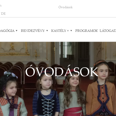
on
Óvodások
N
DE
DAGÓGIA
RENDEZVÉNY
KASTÉLY +
PROGRAMOK
LÁTOGAT
ÓVODÁSOK