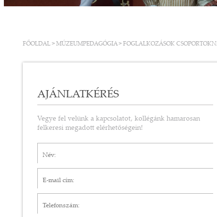
FŐOLDAL
>
MÚZEUMPEDAGÓGIA
>
FOGLALKOZÁSOK CSOPORTOK
AJÁNLATKÉRÉS
Vegye fel velünk a kapcsolatot, kollégánk hamarosan
felkeresi megadott elérhetőségein!
Név*
E-mail cím*
Telefonszám