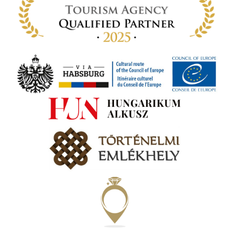
 míg
ki. A
ámok
tva a
amatos
ki
s A
zóló
va:
jes