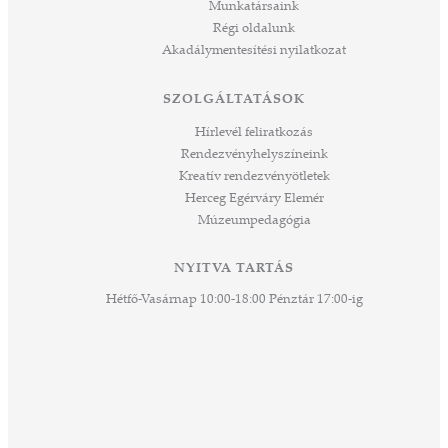
Munkatársaink
ált,
Régi oldalunk
 rész
Akadálymentesítési nyilatkozat
ros
tési
SZOLGÁLTATÁSOK
ozást
áknak
Hírlevél feliratkozás
rű
Rendezvényhelyszíneink
Kreatív rendezvényötletek
sen
Herceg Egérváry Elemér
Múzeumpedagógia
 és
k a
ny -
NYITVA TARTÁS
agjai
Hétfő-Vasárnap 10:00-18:00 Pénztár 17:00-ig
esz.
lódó
vesen
hoz,