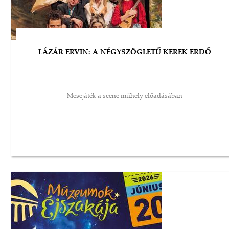
LÁZÁR ERVIN: A NÉGYSZÖGLETŰ KEREK ERDŐ
Mesejáték a scene műhely előadásában