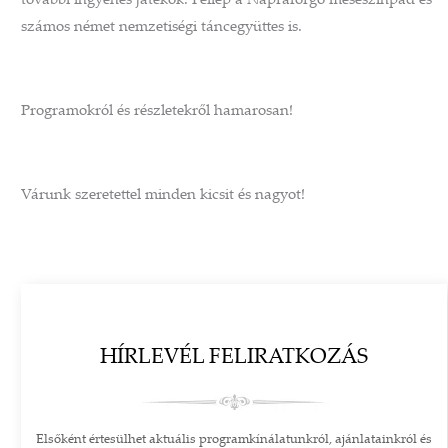
további ingyenes játékok. Fellép a Napraforgó meseszínpad és
számos német nemzetiségi táncegyüttes is.
Programokról és részletekről hamarosan!
Várunk szeretettel minden kicsit és nagyot!
HÍRLEVÉL FELIRATKOZÁS
Elsőként értesülhet aktuális programkínálatunkról, ajánlatainkról és