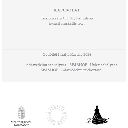
ető
 Ezek
KAPCSOLAT
űző,
Telefonszám:
+36 30 / kattintson
zeteit
E-mail cím:
kattintson
ezek
ában
or,
 13-
ződés
Gödöllői Királyi Kastély 2026
a
Adatvédelmi szabályzat
SISI SHOP - Üzletszabályzat
ó,
SISI SHOP - Adatvédelmi tájékoztató
ációs
tésre
iárd
iárd
z OTP
Agrár
ány
ényen