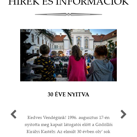
HÍREK ÉS INFORMÁCIÓK
30 ÉVE NYITVA
Kedves Vendégünk! 1996. augusztus 17-én
Egy 
nyitotta meg kapuit látogatói előtt a Gödöllői
múlt
Királyi Kastély. Az elmúlt 30 évben oly’ sok
A G