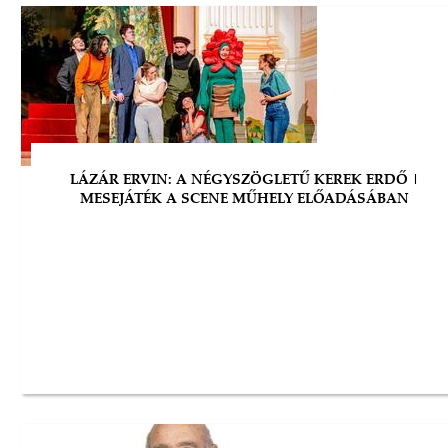
LÁZÁR ERVIN: A NÉGYSZÖGLETŰ KEREK ERDŐ |
MESEJÁTÉK A SCENE MŰHELY ELŐADÁSÁBAN