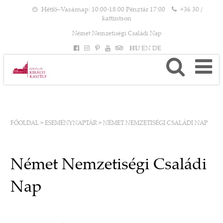
Hétfő–Vasárnap: 10:00-18:00 Pénztár 17:00
+36 30 /
kattintson
Német Nemzetiségi Családi Nap
HU
EN
DE
FŐOLDAL
>
ESEMÉNYNAPTÁR
>
NÉMET NEMZETISÉGI CSALÁDI NAP
Német Nemzetiségi Családi
Nap