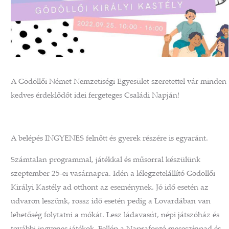
A Gödöllői Német Nemzetiségi Egyesület szeretettel vár minden
kedves érdeklődőt idei fergeteges Családi Napján!
A belépés INGYENES felnőtt és gyerek részére is egyaránt.
Számtalan programmal, játékkal és műsorral készülünk
szeptember 25-ei vasárnapra. Idén a lélegzetelállító Gödöllői
Királyi Kastély ad otthont az eseménynek. Jó idő esetén az
udvaron leszünk, rossz idő esetén pedig a Lovardában van
lehetőség folytatni a mókát. Lesz ládavasút, népi játszóház és