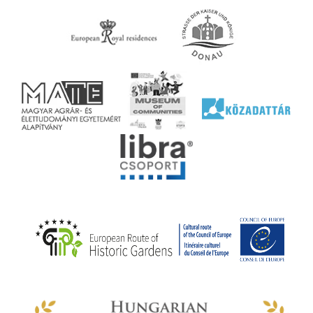
ell
agy
lyek
l nem
ai
jéhez
ályi
rális
n
elyi
ly az
k
ödő
rt,
az
rályi
-ben