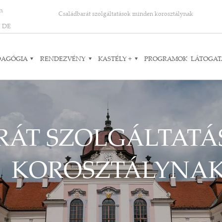
on
Családbarát szolgáltatások minden korosztálynak
N
DE
DAGÓGIA
RENDEZVÉNY
KASTÉLY +
PROGRAMOK
LÁTOGAT
RÁT SZOLGÁLTATÁ
KOROSZTÁLYNA