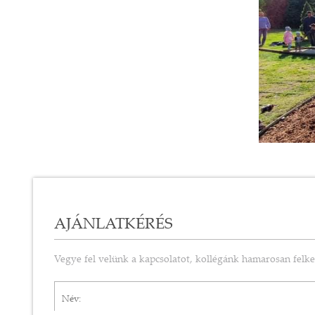
AJÁNLATKÉRÉS
Vegye fel velünk a kapcsolatot, kollégánk hamarosan felke
Név*