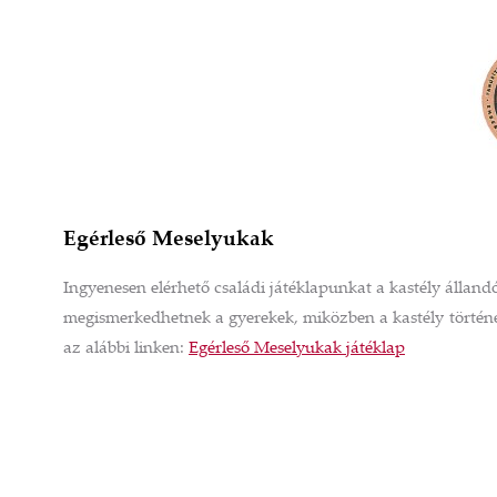
Egérleső Meselyukak
Ingyenesen elérhető családi játéklapunkat a kastély állandó
megismerkedhetnek a gyerekek, miközben a kastély történeté
az alábbi linken:
Egérleső Meselyukak játéklap