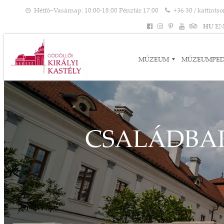
Hétfő–Vasárnap: 10:00-18:00 Pénztár 17:00
+36 30 / kattints
HU
E
MÚZEUM
MÚZEUMPE
CSALÁDBA