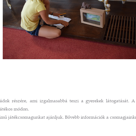
ádok részére, ami izgalmasabbá teszi a gyerekek látogatását. 
k játékos módon.
l című játékcsomagunkat ajánljuk. Bővebb információk a csomagjaink