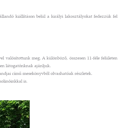
landó kiállításon belül a királyi lakosztályokat fedezzük fel
l valósítottunk meg. A különböző, összesen 11-féle felületen
nden látogatónknak ajánljuk.
andjai című mesekönyvből olvashatóak részletek.
olinóinkkal is.