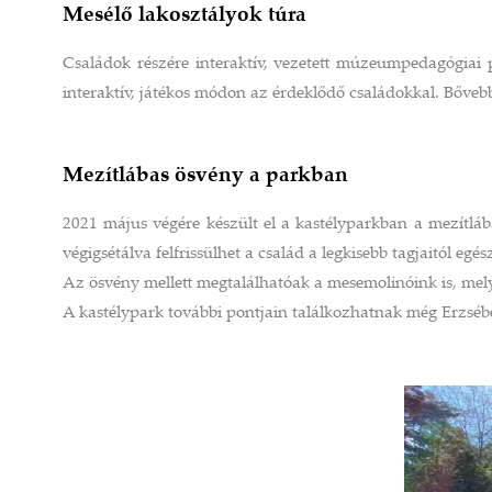
Mesélő lakosztályok túra
Családok részére interaktív, vezetett múzeumpedagógiai pr
interaktív, játékos módon az érdeklődő családokkal. Bőve
Mezítlábas ösvény a parkban
2021 május végére készült el a kastélyparkban a mezítláb
végigsétálva felfrissülhet a család a legkisebb tagjaitól e
Az ösvény mellett megtalálhatóak a mesemolinóink is, mel
A kastélypark további pontjain találkozhatnak még Erzsébet