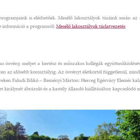
ogramjaink is elérhetőek. Mesélő lakosztályok túráink során az ál
bb információ a programról:
Mesélő lakosztályok tárlatvezetés
as ösvény, melyet a kertész és műszakos kollégák együttműködéséve
gészen az idősebb korosztályig. Az ösvényt életkortól függetlenül, mi
yeken Faludi Ildikó – Reményi Márton: Herceg Egérváry Elemér kal
 királynét ábrázoló és a kastély állandó kiállításához kapcsolódó m