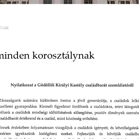
YNAK
 minden korosztálynak