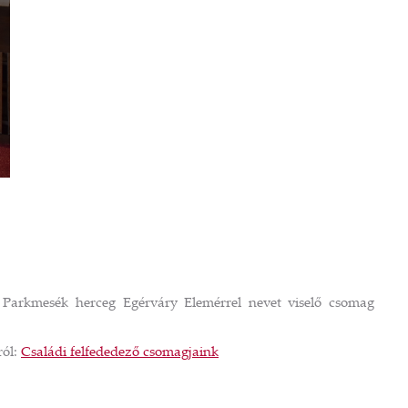
A Parkmesék herceg Egérváry Elemérrel nevet viselő csomag
ról:
Családi felfededező csomagjaink