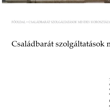
FŐOLDAL
>
CSALÁDBARÁT SZOLGÁLTATÁSOK MINDEN KOROSZTÁL
Családbarát szolgáltatások