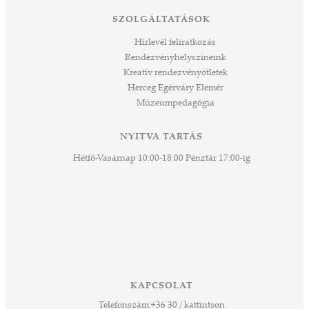
tési
SZOLGÁLTATÁSOK
ozást
áknak
Hírlevél feliratkozás
rű
Rendezvényhelyszíneink
Kreatív rendezvényötletek
sen
Herceg Egérváry Elemér
Múzeumpedagógia
 és
k a
ny -
NYITVA TARTÁS
agjai
Hétfő-Vasárnap 10:00-18:00 Pénztár 17:00-ig
esz.
lódó
vesen
hoz,
ető
 Ezek
KAPCSOLAT
űző,
Telefonszám:
+36 30 / kattintson