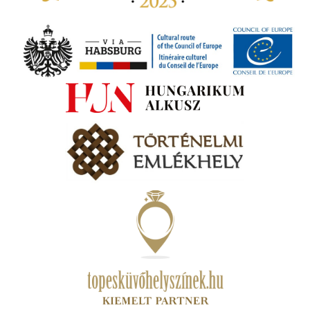
tva a
amatos
ki
s A
zóló
va:
jes