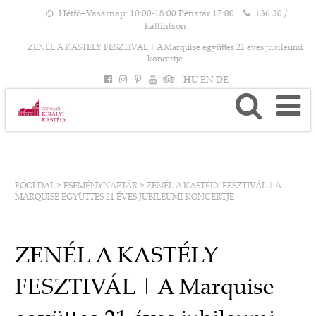
Hétfő–Vasárnap: 10:00-18:00 Pénztár 17:00
+36 30 /
kattintson
ZENÉL A KASTÉLY FESZTIVÁL | A Marquise együttes 21 éves jubileumi
koncertje
HU
EN
DE
FŐOLDAL
>
ESEMÉNYNAPTÁR
>
ZENÉL A KASTÉLY FESZTIVÁL | A
MARQUISE EGYÜTTES 21 ÉVES JUBILEUMI KONCERTJE
ZENÉL A KASTÉLY
FESZTIVÁL | A Marquise