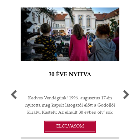
30 ÉVE NYITVA
Kedves Vendégünk! 1996. augusztus 17-én
Egy 
nyitotta meg kapuit látogatói előtt a Gödöllői
múlt
Királyi Kastély. Az elmúlt 30 évben oly’ sok
A G
I
minden történt: felújítások;
jub
ELOLVASOM
műtárgyvásárlások; időszaki kiállítások a
ü
S
kastélyban, Magyarországon és külföldön;
év