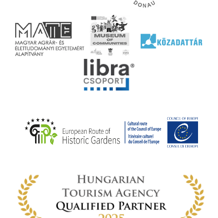
l nem
ai
jéhez
ályi
rális
n
elyi
ly az
k
ödő
rt,
az
rályi
-ben
 míg
ki. A
ámok