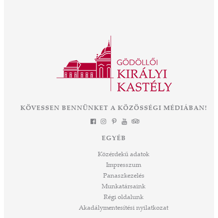
ött
intézményként működik a kastély, új fejezetet
ajos,
nyit a közel 300 éves épület és park életében.
ályné,
Az OTP Bank és Magyarország
 az
Kormányának támogatásával elkezdődik az
ként
eddigi legnagyobb léptékű felújítás és
mák a
fejlesztés, melynek eredményeként néhány
 Az
év múlva végre olyan állapotban láthatjuk ezt
során
a csodát Magyarország szívében, ahogyan
-ban
annak idején Erzsébet királyné, Sisi is
et
KÖVESSEN BENNÜNKET A KÖZÖSSÉGI MÉDIÁBAN!
láthatta. Izgalmas út áll mögöttünk és nem
a
kevésbé izgalmasat kezdünk meg együtt –
jes
múltat őrzünk, megéljük a jelent és a jövőt
dig
EGYÉB
építjük Önökkel Önökért. dr. Ujváry Tamás
ós
ügyvezető igazgató
Közérdekű adatok
mos,
Impresszum
szek
Panaszkezelés
ve
Munkatársaink
ált,
Régi oldalunk
 rész
Akadálymentesítési nyilatkozat
ros