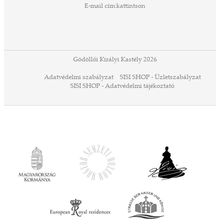
zeteit
E-mail cím:
kattintson
ezek
ában
or,
 13-
ződés
Gödöllői Királyi Kastély 2026
a
Adatvédelmi szabályzat
SISI SHOP - Üzletszabályzat
ó,
SISI SHOP - Adatvédelmi tájékoztató
ációs
tésre
iárd
iárd
z OTP
Agrár
ány
ényen
ell
agy
lyek