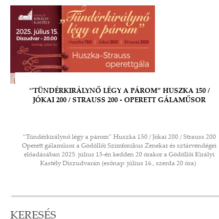
’’TÜNDÉRKIRÁLYNŐ LÉGY A PÁROM” HUSZKA 150 /
JÓKAI 200 / STRAUSS 200 - OPERETT GÁLAMŰSOR
“Tündérkirálynő légy a párom” Huszka 150 / Jókai 200 / Strauss 200
Operett gálaműsor a Gödöllői Szimfonikus Zenekar és sztárvendégei
előadásában 2025. július 15-én kedden 20 órakor a Gödöllői Királyi
Kastély Díszudvarán (esőnap: július 16., szerda 20 óra)
KERESÉS