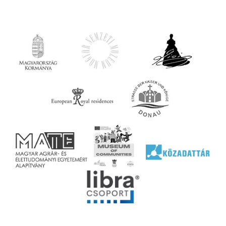
iárd
iárd
z OTP
Agrár
ány
ényen
ell
agy
lyek
l nem
ai
jéhez
ályi
rális
n
elyi
ly az
k
ödő