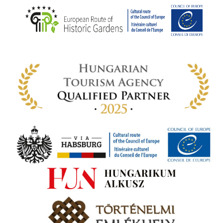
rt,
az
rályi
-ben
 míg
ki. A
ámok
tva a
amatos
ki
s A
zóló
va:
jes