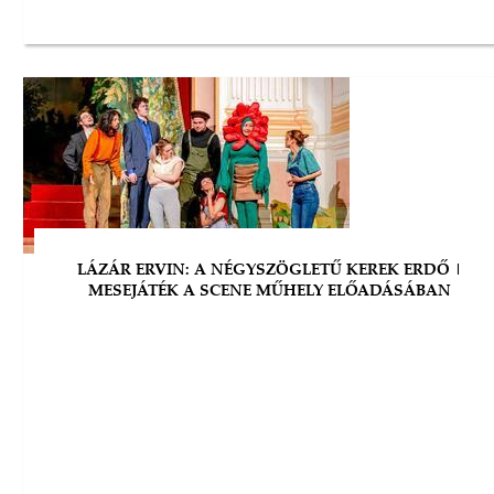
LÁZÁR ERVIN: A NÉGYSZÖGLETŰ KEREK ERDŐ |
MESEJÁTÉK A SCENE MŰHELY ELŐADÁSÁBAN