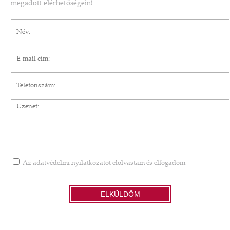
megadott elérhetőségein!
Név*
E-mail cím*
Telefonszám
Üzenet
Az
adatvédelmi nyilatkozatot
elolvastam és elfogadom
ELKÜLDÖM