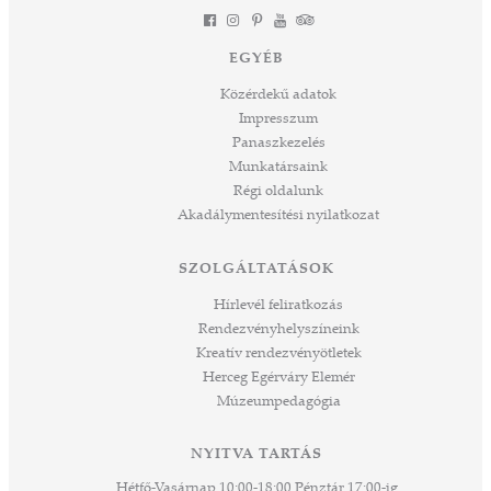
kevésbé izgalmasat kezdünk meg együtt –
jes
múltat őrzünk, megéljük a jelent és a jövőt
dig
EGYÉB
építjük Önökkel Önökért. dr. Ujváry Tamás
ós
ügyvezető igazgató
Közérdekű adatok
mos,
Impresszum
szek
Panaszkezelés
ve
Munkatársaink
ált,
Régi oldalunk
 rész
Akadálymentesítési nyilatkozat
ros
tési
SZOLGÁLTATÁSOK
ozást
áknak
Hírlevél feliratkozás
rű
Rendezvényhelyszíneink
Kreatív rendezvényötletek
sen
Herceg Egérváry Elemér
Múzeumpedagógia
 és
k a
ny -
NYITVA TARTÁS
agjai
Hétfő-Vasárnap 10:00-18:00 Pénztár 17:00-ig