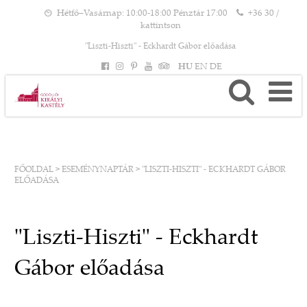
Hétfő–Vasárnap: 10:00-18:00 Pénztár 17:00
+36 30 /
kattintson
"Liszti-Hiszti" - Eckhardt Gábor előadása
HU
EN
DE
FŐOLDAL
>
ESEMÉNYNAPTÁR
>
"LISZTI-HISZTI" - ECKHARDT GÁBOR
ELŐADÁSA
"Liszti-Hiszti" - Eckhardt
Gábor előadása