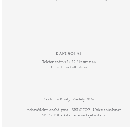
esz.
lódó
vesen
hoz,
ető
 Ezek
KAPCSOLAT
űző,
Telefonszám:
+36 30 / kattintson
zeteit
E-mail cím:
kattintson
ezek
ában
or,
 13-
ződés
Gödöllői Királyi Kastély 2026
a
Adatvédelmi szabályzat
SISI SHOP - Üzletszabályzat
ó,
SISI SHOP - Adatvédelmi tájékoztató
ációs
tésre