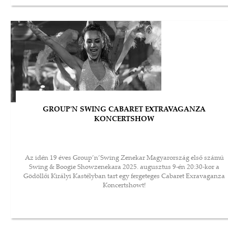
GROUP'N SWING CABARET EXTRAVAGANZA
KONCERTSHOW
Az idén 19 éves Group’n’Swing Zenekar Magyarország első számú
Swing & Boogie Showzenekara 2025. augusztus 9-én 20:30-kor a
Gödöllői Királyi Kastélyban tart egy fergeteges Cabaret Exravaganza
Koncertshowt!